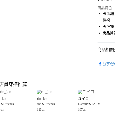
超商取貨
商品特色
LINE Pay
📢 
檢視
Apple Pay
📢 
街口支付
商品貨號
悠遊付
商品相關分
Google Pay
全盈+PAY
🈹 夏季 SU
分享
☀️ 2026
大哥付你
相關說明
LOWRYS 
【大哥付
店員穿搭推薦
AFTEE先
1.本服務
童裝
上
2.付款方
相關說明
LOWRYS 
流程，驗
【關於「A
n_len
rin_len
ユイコ
完成交易
AFTEE
LOWRYS 
3.實際核
 ST friends
and ST friends
LOWRYS FARM
便利好安
運送方式
4.訂單成
１．簡單
3cm
113cm
167cm
消。如遇
２．便利