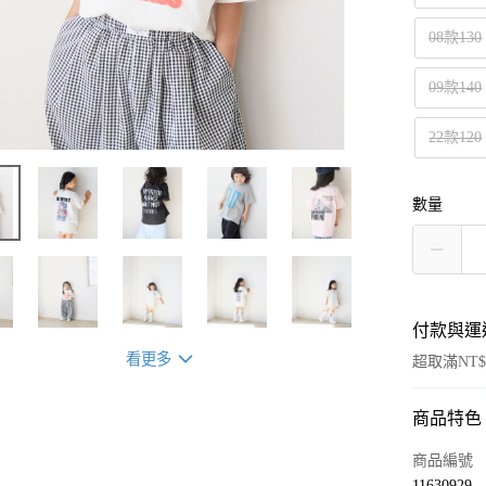
08款130
09款140
22款120
數量
付款與運
看更多
超取滿NT$
商品特色
付款方式
信用卡一
商品編號
11630929