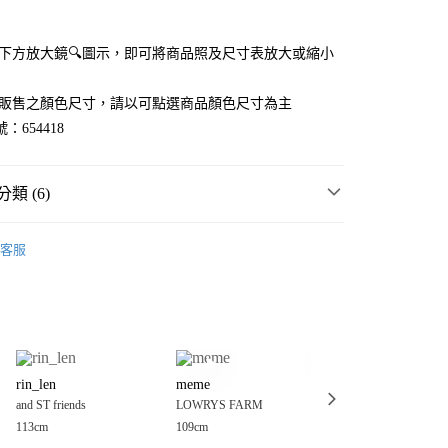
付款
點選下方放大鏡🔍圖示，即可將商品照及尺寸表放大或縮小
官網販售之顏色尺寸，請以可點選商品顏色尺寸為主
：654418
類 (6)
MMER SALE ↘️
LOWRYS FARM
客服
・夏裝新登場 🌴
LOWRYS FARM
分期
FARM
童裝
上衣
T恤
你分期使用說明】
享後付
由台灣大哥大提供，台灣大哥大用戶可立即使用無須另外申請。
衣
T恤
式選擇「大哥付你分期」，訂單成立後會自動跳轉到大哥付的交易
FARM
☀️ 2026・夏裝新登場 🌴
證手機門號後，選擇欲分期的期數、繳款截止日，確認付款後即
FTEE先享後付」】
。
rin_len
meme
アヤネ
先享後付是「在收到商品之後才付款」的支付方式。 讓您購物簡單
FARM
🈹 FINAL SALE 最低4折起 ↘️
准額度、可分期數及費用金額請依後續交易確認頁面所載為準。
and ST friends
LOWRYS FARM
アンドエスティスト
心！
立30分鐘內，如未前往確認交易或遇審核未通過，訂單將自動取
：不需註冊會員、不需綁卡、不需儲值。
113cm
109cm
108cm
「轉專審核」未通過狀況，表示未達大哥付你分期系統評分，恕
：只要手機號碼，簡訊認證，即可結帳。