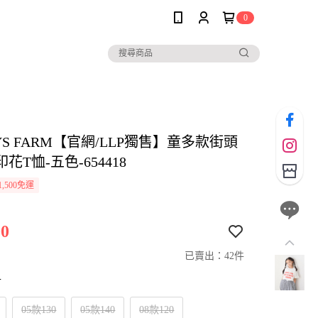
0
YS FARM【官網/LLP獨售】童多款街頭
花T恤-五色-654418
,500免運
0
已賣出：42件
寸
05款130
05款140
08款120