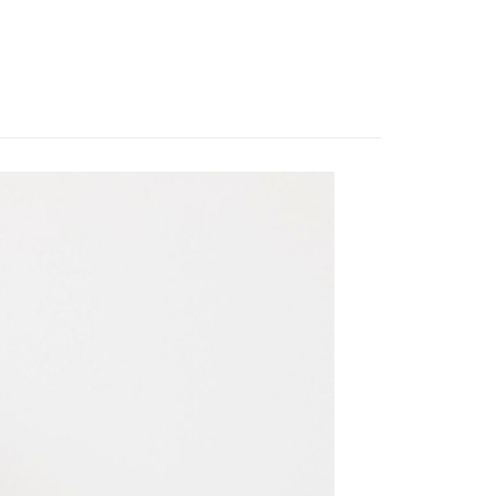
付款
評估內容。
：先確認商品／服務後，再付款。
式說明】
0，滿NT$1,500(含以上)免運費
項不併入電信帳單，「大哥付你分期」於每月結算日後寄送繳費提
EE先享後付」結帳流程】
家取貨
方式選擇「AFTEE先享後付」後，將跳轉至「AFTEE先享後
訊連結打開帳單後，可選擇「超商條碼／台灣大直營門市／銀行轉
頁面，進行簡訊認證並確認金額後，即可完成結帳。
0，滿NT$1,500(含以上)免運費
／iPASS MONEY」等通路繳費。
成立數日內，您將收到繳費通知簡訊。
費通知簡訊後14天內，點擊此簡訊中的連結，可透過四大超商
付款
項】
網路銀行／等多元方式進行付款，方視為交易完成。
係由「台灣大哥大股份有限公司」（以下簡稱本公司）所提供，讓
：結帳手續完成當下不需立刻繳費，但若您需要取消訂單，請聯
0，滿NT$1,500(含以上)免運費
易時，得透過本服務購買商品或服務，並由商店將買賣／分期付
的店家。未經商家同意取消之訂單仍視為有效，需透過AFTEE
金債權讓與本公司後，依約使用本公司帳單繳交帳款。
繳納相關費用。
11取貨
意付款使用「大哥付你分期」之契約關係目的，商店將以您的個人
否成功請以「AFTEE先享後付 」之結帳頁面顯示為準，若有關於
0，滿NT$1,500(含以上)免運費
含姓名、電話或地址）提供予台灣大哥大進項蒐集、處理及利
功／繳費後需取消欲退款等相關疑問，請聯繫「AFTEE先享後
公司與您本人進行分期帳單所需資料之確認、核對及更正。
援中心」
https://netprotections.freshdesk.com/support/home
戶服務條款，請詳閱以下連結：
https://oppay.tw/userRule
項】
0，滿NT$1,500(含以上)免運費
恩沛科技股份有限公司提供之「AFTEE先享後付」服務完成之
依本服務之必要範圍內提供個人資料，並將交易相關給付款項請
讓予恩沛科技股份有限公司。
個人資料處理事宜，請瀏覽以下網址：
https://aftee.tw/terms/#terms3
年的使用者請事先徵得法定代理人或監護人之同意方可使用
E先享後付」，若未經同意申辦者引起之損失，本公司不負相關責
AFTEE先享後付」時，將依據個別帳號之用戶狀況，依本公司
核予不同之上限額度；若仍有額度不足之情形，本公司將視審查