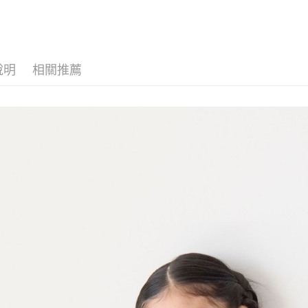
全家 取貨
無法說明
３．安心
【繳款方
每筆NT$8
1.分期款
【「AFT
醒簡訊。
付款後 全
１．於結帳
2.透過簡
付」結帳
每筆NT$8
帳／街口支付
說明
相關推薦
２．訂單
３．收到繳
7-11 取貨
【注意事
／ATM／
1.本服務
※ 請注意
每筆NT$8
用戶於交
絡購買商品
款買賣價
先享後付
付款後 7-
2.基於同
※ 交易是
每筆NT$8
資料（包
是否繳費成
用，由本
付客戶支
宅配
3.完整用
【注意事
每筆NT$8
１．透過由
交易，需
求債權轉
２．關於
３．未成
「AFTE
任。
４．使用「
即時審查