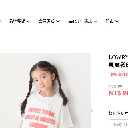
搭
品牌導覽
會員須知
and ST生活誌
門市
LOWR
風寬鬆印
超取滿NT$1
NT$790
NT$39
顏色與尺
05款120