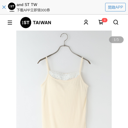
and ST TW
開啟APP
下載APP立即領300券
0
1
/
5