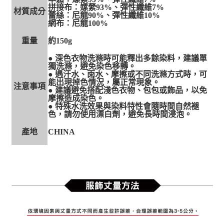
拼接布：嫘縈93%、彈性纖維7%
材質成分
蕾絲：尼龍90%、彈性纖維10%
網布：尼龍100%
重量
約150g
● 深色衣物洗滌時可能釋出多餘染料，建議單
獨洗滌，避免染色移轉。
● 遇汗水、雨水、摩擦或不同洗滌方式時，可
能出現掉色情況，屬正常現象。
注意事項
● 建議避免搭配淺色衣物、包包或飾品，以免
摩擦造成染色。
● 特殊水洗效果與染料特性會隨時間自然褪
色，請勿使用漂白劑，避免長時間浸泡。
產地
CHINA