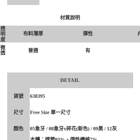
材質說明
透
布料薄厚
彈性
明
度
微
有
普通
透
DETAIL
貨號
638395
尺寸
Free Size 單一尺寸
顏色
05象牙 / 08象牙x碎花(新色) / 09黑 / 12灰
本體：嫘縈93%、彈性纖維7%