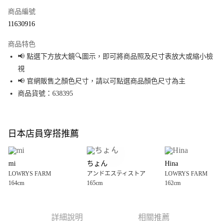
商品編號
超商取貨付款
11630916
LINE Pay
商品特色
Apple Pay
📢 點選下方放大鏡🔍圖示，即可將商品照及尺寸表放大或縮小檢
視
街口支付
📢 官網販售之顏色尺寸，請以可點選商品顏色尺寸為主
悠遊付
商品貨號：638395
Google Pay
全盈+PAY
日本店員穿搭推薦
大哥付你分期
相關說明
mi
ちょん
Hina
【大哥付你分期使用說明】
LOWRYS FARM
アンドエスティストア
LOWRYS FARM
AFTEE先享後付
1.本服務由台灣大哥大提供，台灣大哥大用戶可立即使用無須另外申請。
164cm
165cm
162cm
2.付款方式選擇「大哥付你分期」，訂單成立後會自動跳轉到大哥付的交易
相關說明
流程，驗證手機門號後，選擇欲分期的期數、繳款截止日，確認付款後即完
【關於「AFTEE先享後付」】
成交易。
AFTEE先享後付是「在收到商品之後才付款」的支付方式。 讓您購物簡單便
運送方式
3.實際核准額度、可分期數及費用金額請依後續交易確認頁面所載為準。
利好安心！
詳細說明
相關推薦