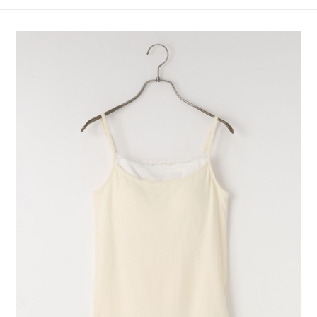
4.訂單成立30分鐘內，如未前往確認交易或遇審核未通過，訂單將自動取
１．簡單：不需註冊會員、不需綁卡、不需儲值。
全家 取貨付款
消。如遇「轉專審核」未通過狀況，表示未達大哥付你分期系統評分，恕無
２．便利：只要手機號碼，簡訊認證，即可結帳。
法說明評估內容。
每筆NT$80，滿NT$888(含以上)免運費
３．安心：先確認商品／服務後，再付款。
【繳款方式說明】
1.分期款項不併入電信帳單，「大哥付你分期」於每月結算日後寄送繳費提
付款後 全家取貨
【「AFTEE先享後付」結帳流程】
醒簡訊。
１．於結帳方式選擇「AFTEE先享後付」後，將跳轉至「AFTEE先享後付」
每筆NT$80，滿NT$888(含以上)免運費
2.透過簡訊連結打開帳單後，可選擇「超商條碼／台灣大直營門市／銀行轉
結帳頁面，進行簡訊認證並確認金額後，即可完成結帳。
帳／街口支付／iPASS MONEY」等通路繳費。
２．訂單成立數日內，您將收到繳費通知簡訊。
7-11 取貨付款
３．收到繳費通知簡訊後14天內，點擊此簡訊中的連結，可透過四大超商／
【注意事項】
每筆NT$80，滿NT$1,500(含以上)免運費
ATM／網路銀行／等多元方式進行付款，方視為交易完成。
1.本服務係由「台灣大哥大股份有限公司」（以下簡稱本公司）所提供，讓
※ 請注意：結帳手續完成當下不需立刻繳費，但若您需要取消訂單，請聯絡
用戶於交易時，得透過本服務購買商品或服務，並由商店將買賣／分期付款
付款後 7-11取貨
購買商品的店家。未經商家同意取消之訂單仍視為有效，需透過AFTEE先享
買賣價金債權讓與本公司後，依約使用本公司帳單繳交帳款。
後付繳納相關費用。
每筆NT$80，滿NT$1,500(含以上)免運費
2.基於同意付款使用「大哥付你分期」之契約關係目的，商店將以您的個人
※ 交易是否成功請以「AFTEE先享後付 」之結帳頁面顯示為準，若有關於
資料（包含姓名、電話或地址）提供予台灣大哥大進項蒐集、處理及利用，
是否繳費成功／繳費後需取消欲退款等相關疑問，請聯繫「AFTEE先享後付
宅配
由本公司與您本人進行分期帳單所需資料之確認、核對及更正。
客戶支援中心」
https://netprotections.freshdesk.com/support/home
3.完整用戶服務條款，請詳閱以下連結：
https://oppay.tw/userRule
每筆NT$80，滿NT$1,500(含以上)免運費
【注意事項】
１．透過由恩沛科技股份有限公司提供之「AFTEE先享後付」服務完成之交
易，需依本服務之必要範圍內提供個人資料，並將交易相關給付款項請求債
權轉讓予恩沛科技股份有限公司。
２．關於個人資料處理事宜，請瀏覽以下網址：
https://aftee.tw/terms/#terms3
３．未成年的使用者請事先徵得法定代理人或監護人之同意方可使用
「AFTEE先享後付」，若未經同意申辦者引起之損失，本公司不負相關責
任。