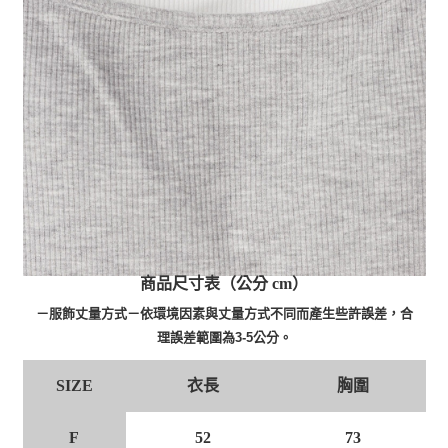
商品尺寸表（公分 cm）
－服飾丈量方式－依環境因素與丈量方式不同而產生些許誤差，合
理誤差範圍為3-5公分。
衣長
胸圍
SIZE
F
52
73