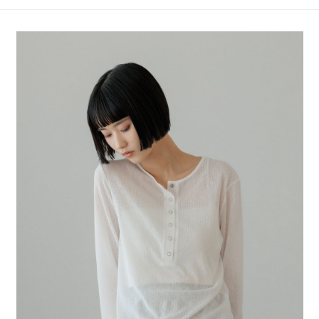
4.訂單成立30分鐘內，如未前往確認交易或遇審核未通過，訂單將自動取
１．簡單：不需註冊會員、不需綁卡、不需儲值。
全家 取貨付款
消。如遇「轉專審核」未通過狀況，表示未達大哥付你分期系統評分，恕無
２．便利：只要手機號碼，簡訊認證，即可結帳。
法說明評估內容。
每筆NT$80，滿NT$1,500(含以上)免運費
３．安心：先確認商品／服務後，再付款。
【繳款方式說明】
1.分期款項不併入電信帳單，「大哥付你分期」於每月結算日後寄送繳費提
付款後 全家取貨
【「AFTEE先享後付」結帳流程】
醒簡訊。
１．於結帳方式選擇「AFTEE先享後付」後，將跳轉至「AFTEE先享後付」
每筆NT$80，滿NT$1,500(含以上)免運費
2.透過簡訊連結打開帳單後，可選擇「超商條碼／台灣大直營門市／銀行轉
結帳頁面，進行簡訊認證並確認金額後，即可完成結帳。
帳／街口支付／iPASS MONEY」等通路繳費。
２．訂單成立數日內，您將收到繳費通知簡訊。
7-11 取貨付款
３．收到繳費通知簡訊後14天內，點擊此簡訊中的連結，可透過四大超商／
【注意事項】
每筆NT$80，滿NT$1,500(含以上)免運費
ATM／網路銀行／等多元方式進行付款，方視為交易完成。
1.本服務係由「台灣大哥大股份有限公司」（以下簡稱本公司）所提供，讓
※ 請注意：結帳手續完成當下不需立刻繳費，但若您需要取消訂單，請聯絡
用戶於交易時，得透過本服務購買商品或服務，並由商店將買賣／分期付款
付款後 7-11取貨
購買商品的店家。未經商家同意取消之訂單仍視為有效，需透過AFTEE先享
買賣價金債權讓與本公司後，依約使用本公司帳單繳交帳款。
後付繳納相關費用。
每筆NT$80，滿NT$1,500(含以上)免運費
2.基於同意付款使用「大哥付你分期」之契約關係目的，商店將以您的個人
※ 交易是否成功請以「AFTEE先享後付 」之結帳頁面顯示為準，若有關於
資料（包含姓名、電話或地址）提供予台灣大哥大進項蒐集、處理及利用，
是否繳費成功／繳費後需取消欲退款等相關疑問，請聯繫「AFTEE先享後付
宅配
由本公司與您本人進行分期帳單所需資料之確認、核對及更正。
客戶支援中心」
https://netprotections.freshdesk.com/support/home
3.完整用戶服務條款，請詳閱以下連結：
https://oppay.tw/userRule
每筆NT$80，滿NT$1,500(含以上)免運費
【注意事項】
１．透過由恩沛科技股份有限公司提供之「AFTEE先享後付」服務完成之交
易，需依本服務之必要範圍內提供個人資料，並將交易相關給付款項請求債
權轉讓予恩沛科技股份有限公司。
２．關於個人資料處理事宜，請瀏覽以下網址：
https://aftee.tw/terms/#terms3
３．未成年的使用者請事先徵得法定代理人或監護人之同意方可使用
「AFTEE先享後付」，若未經同意申辦者引起之損失，本公司不負相關責
任。