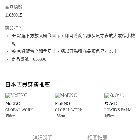
商品編號
超商取貨付款
11630915
LINE Pay
商品特色
Apple Pay
📢 點選下方放大鏡🔍圖示，即可將商品照及尺寸表放大或縮小檢
視
街口支付
📢 官網販售之顏色尺寸，請以可點選商品顏色尺寸為主
悠遊付
商品貨號：638390
Google Pay
全盈+PAY
日本店員穿搭推薦
大哥付你分期
相關說明
MoENO
MoENO
なかじ
【大哥付你分期使用說明】
GLOBAL WORK
GLOBAL WORK
LOWRYS FARM
AFTEE先享後付
1.本服務由台灣大哥大提供，台灣大哥大用戶可立即使用無須另外申請。
156cm
156cm
165cm
2.付款方式選擇「大哥付你分期」，訂單成立後會自動跳轉到大哥付的交易
相關說明
流程，驗證手機門號後，選擇欲分期的期數、繳款截止日，確認付款後即完
【關於「AFTEE先享後付」】
成交易。
AFTEE先享後付是「在收到商品之後才付款」的支付方式。 讓您購物簡單便
運送方式
3.實際核准額度、可分期數及費用金額請依後續交易確認頁面所載為準。
利好安心！
詳細說明
相關推薦