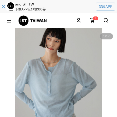
and ST TW
開啟APP
下載APP立即領300券
0
1
/
12