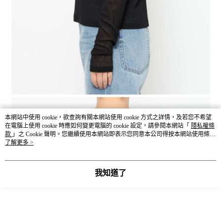
本網站中使用 cookie，欲查詢有關本網站使用 cookie 方式之詳情，及若您不希望
在電腦上使用 cookie 時應如何變更電腦的 cookie 設定，請參閱本網站「
隱私權條
款
」之 Cookie 聲明。您繼續使用本網站即表示您同意本公司得按本網站使用條款
之 Cookie 聲明使用 cookie。
了解更多 >
我知道了