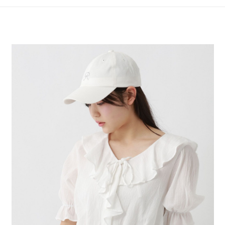
4.訂單成立30分鐘內，如未前往確認交易或遇審核未通過，訂單將自動取
１．簡單：不需註冊會員、不需綁卡、不需儲值。
全家 取貨付款
消。如遇「轉專審核」未通過狀況，表示未達大哥付你分期系統評分，恕無
２．便利：只要手機號碼，簡訊認證，即可結帳。
法說明評估內容。
每筆NT$80，滿NT$888(含以上)免運費
３．安心：先確認商品／服務後，再付款。
【繳款方式說明】
1.分期款項不併入電信帳單，「大哥付你分期」於每月結算日後寄送繳費提
付款後 全家取貨
【「AFTEE先享後付」結帳流程】
醒簡訊。
１．於結帳方式選擇「AFTEE先享後付」後，將跳轉至「AFTEE先享後付」
每筆NT$80，滿NT$888(含以上)免運費
2.透過簡訊連結打開帳單後，可選擇「超商條碼／台灣大直營門市／銀行轉
結帳頁面，進行簡訊認證並確認金額後，即可完成結帳。
帳／街口支付／iPASS MONEY」等通路繳費。
２．訂單成立數日內，您將收到繳費通知簡訊。
7-11 取貨付款
３．收到繳費通知簡訊後14天內，點擊此簡訊中的連結，可透過四大超商／
【注意事項】
每筆NT$80，滿NT$1,500(含以上)免運費
ATM／網路銀行／等多元方式進行付款，方視為交易完成。
1.本服務係由「台灣大哥大股份有限公司」（以下簡稱本公司）所提供，讓
※ 請注意：結帳手續完成當下不需立刻繳費，但若您需要取消訂單，請聯絡
用戶於交易時，得透過本服務購買商品或服務，並由商店將買賣／分期付款
付款後 7-11取貨
購買商品的店家。未經商家同意取消之訂單仍視為有效，需透過AFTEE先享
買賣價金債權讓與本公司後，依約使用本公司帳單繳交帳款。
後付繳納相關費用。
每筆NT$80，滿NT$1,500(含以上)免運費
2.基於同意付款使用「大哥付你分期」之契約關係目的，商店將以您的個人
※ 交易是否成功請以「AFTEE先享後付 」之結帳頁面顯示為準，若有關於
資料（包含姓名、電話或地址）提供予台灣大哥大進項蒐集、處理及利用，
是否繳費成功／繳費後需取消欲退款等相關疑問，請聯繫「AFTEE先享後付
宅配
由本公司與您本人進行分期帳單所需資料之確認、核對及更正。
客戶支援中心」
https://netprotections.freshdesk.com/support/home
3.完整用戶服務條款，請詳閱以下連結：
https://oppay.tw/userRule
每筆NT$80，滿NT$1,500(含以上)免運費
【注意事項】
１．透過由恩沛科技股份有限公司提供之「AFTEE先享後付」服務完成之交
易，需依本服務之必要範圍內提供個人資料，並將交易相關給付款項請求債
權轉讓予恩沛科技股份有限公司。
２．關於個人資料處理事宜，請瀏覽以下網址：
https://aftee.tw/terms/#terms3
３．未成年的使用者請事先徵得法定代理人或監護人之同意方可使用
「AFTEE先享後付」，若未經同意申辦者引起之損失，本公司不負相關責
任。