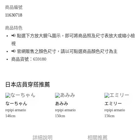
商品編號
超商取貨付款
11630718
LINE Pay
商品特色
Apple Pay
📢 點選下方放大鏡🔍圖示，即可將商品照及尺寸表放大或縮小檢
視
街口支付
📢 官網販售之顏色尺寸，請以可點選商品顏色尺寸為主
悠遊付
商品貨號：659180
Google Pay
全盈+PAY
日本店員穿搭推薦
大哥付你分期
相關說明
なーちゃん
あみみ
エミリー
【大哥付你分期使用說明】
repipi armario
repipi armario
repipi armario
AFTEE先享後付
1.本服務由台灣大哥大提供，台灣大哥大用戶可立即使用無須另外申請。
146cm
150cm
156cm
2.付款方式選擇「大哥付你分期」，訂單成立後會自動跳轉到大哥付的交易
相關說明
流程，驗證手機門號後，選擇欲分期的期數、繳款截止日，確認付款後即完
【關於「AFTEE先享後付」】
成交易。
AFTEE先享後付是「在收到商品之後才付款」的支付方式。 讓您購物簡單便
運送方式
3.實際核准額度、可分期數及費用金額請依後續交易確認頁面所載為準。
利好安心！
詳細說明
相關推薦