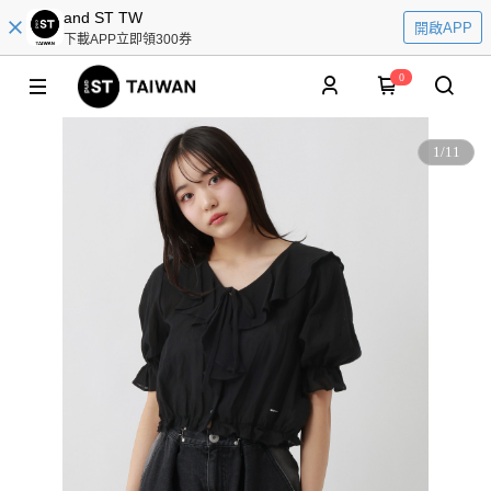
and ST TW
開啟APP
下載APP立即領300券
0
1
/
11