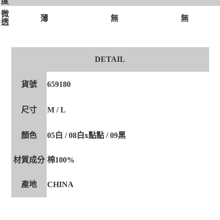
度
微
無
無
薄
透
DETAIL
貨號
659180
尺寸
M / L
顏色
05白 / 08白x點點 / 09黑
材質成分
棉100%
產地
CHINA