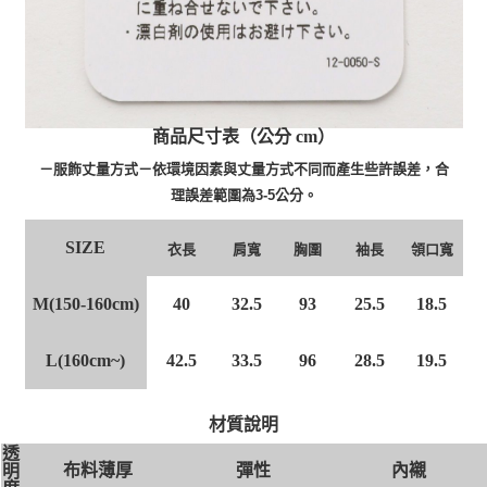
商品尺寸表（公分 cm）
－服飾丈量方式－依環境因素與丈量方式不同而產生些許誤差，合
理誤差範圍為3-5公分。
SIZE
衣長
肩寬
胸圍
袖長
領口寬
M(150-160cm)
40
32.5
93
25.5
18.5
L(160cm~)
42.5
33.5
96
28.5
19.5
材質說明
透
布料薄厚
彈性
內襯
明