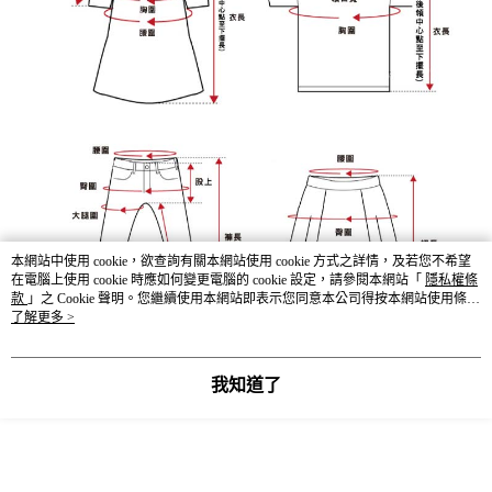
本網站中使用 cookie，欲查詢有關本網站使用 cookie 方式之詳情，及若您不希望
在電腦上使用 cookie 時應如何變更電腦的 cookie 設定，請參閱本網站「
隱私權條
款
」之 Cookie 聲明。您繼續使用本網站即表示您同意本公司得按本網站使用條款
之 Cookie 聲明使用 cookie。
了解更多 >
我知道了