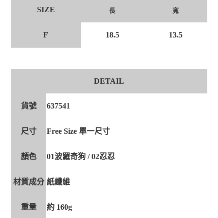
SIZE
長
寬
F
18.5
13.5
DETAIL
貨號
637541
尺寸
Free Size 單一尺寸
顏色
01波羅奇狗 / 02忍忍
材質成分
紙纖維
重量
約 160g