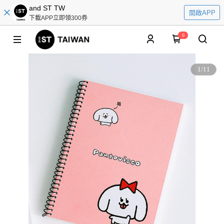
and ST TW
開啟APP
下載APP立即領300券
0
1
/
11