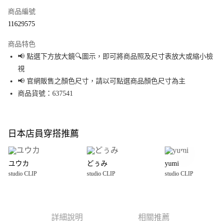
商品編號
超商取貨付款
11629575
LINE Pay
商品特色
Apple Pay
📢 點選下方放大鏡🔍圖示，即可將商品照及尺寸表放大或縮小檢
視
街口支付
📢 官網販售之顏色尺寸，請以可點選商品顏色尺寸為主
悠遊付
商品貨號：637541
Google Pay
全盈+PAY
日本店員穿搭推薦
大哥付你分期
相關說明
ユウカ
どぅみ
yumi
【大哥付你分期使用說明】
studio CLIP
studio CLIP
studio CLIP
AFTEE先享後付
1.本服務由台灣大哥大提供，台灣大哥大用戶可立即使用無須另外申請。
2.付款方式選擇「大哥付你分期」，訂單成立後會自動跳轉到大哥付的交易
相關說明
流程，驗證手機門號後，選擇欲分期的期數、繳款截止日，確認付款後即完
【關於「AFTEE先享後付」】
成交易。
AFTEE先享後付是「在收到商品之後才付款」的支付方式。 讓您購物簡單便
運送方式
3.實際核准額度、可分期數及費用金額請依後續交易確認頁面所載為準。
利好安心！
詳細說明
相關推薦