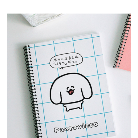
4.訂單成立30分鐘內，如未前往確認交易或遇審核未通過，訂單將自動取
１．簡單：不需註冊會員、不需綁卡、不需儲值。
全家 取貨付款
消。如遇「轉專審核」未通過狀況，表示未達大哥付你分期系統評分，恕無
２．便利：只要手機號碼，簡訊認證，即可結帳。
法說明評估內容。
每筆NT$80，滿NT$1,500(含以上)免運費
３．安心：先確認商品／服務後，再付款。
【繳款方式說明】
1.分期款項不併入電信帳單，「大哥付你分期」於每月結算日後寄送繳費提
付款後 全家取貨
【「AFTEE先享後付」結帳流程】
醒簡訊。
１．於結帳方式選擇「AFTEE先享後付」後，將跳轉至「AFTEE先享後付」
每筆NT$80，滿NT$1,500(含以上)免運費
2.透過簡訊連結打開帳單後，可選擇「超商條碼／台灣大直營門市／銀行轉
結帳頁面，進行簡訊認證並確認金額後，即可完成結帳。
帳／街口支付／iPASS MONEY」等通路繳費。
２．訂單成立數日內，您將收到繳費通知簡訊。
7-11 取貨付款
３．收到繳費通知簡訊後14天內，點擊此簡訊中的連結，可透過四大超商／
【注意事項】
每筆NT$80，滿NT$1,500(含以上)免運費
ATM／網路銀行／等多元方式進行付款，方視為交易完成。
1.本服務係由「台灣大哥大股份有限公司」（以下簡稱本公司）所提供，讓
※ 請注意：結帳手續完成當下不需立刻繳費，但若您需要取消訂單，請聯絡
用戶於交易時，得透過本服務購買商品或服務，並由商店將買賣／分期付款
付款後 7-11取貨
購買商品的店家。未經商家同意取消之訂單仍視為有效，需透過AFTEE先享
買賣價金債權讓與本公司後，依約使用本公司帳單繳交帳款。
後付繳納相關費用。
每筆NT$80，滿NT$1,500(含以上)免運費
2.基於同意付款使用「大哥付你分期」之契約關係目的，商店將以您的個人
※ 交易是否成功請以「AFTEE先享後付 」之結帳頁面顯示為準，若有關於
資料（包含姓名、電話或地址）提供予台灣大哥大進項蒐集、處理及利用，
是否繳費成功／繳費後需取消欲退款等相關疑問，請聯繫「AFTEE先享後付
宅配
由本公司與您本人進行分期帳單所需資料之確認、核對及更正。
客戶支援中心」
https://netprotections.freshdesk.com/support/home
3.完整用戶服務條款，請詳閱以下連結：
https://oppay.tw/userRule
每筆NT$80，滿NT$1,500(含以上)免運費
【注意事項】
１．透過由恩沛科技股份有限公司提供之「AFTEE先享後付」服務完成之交
易，需依本服務之必要範圍內提供個人資料，並將交易相關給付款項請求債
權轉讓予恩沛科技股份有限公司。
２．關於個人資料處理事宜，請瀏覽以下網址：
https://aftee.tw/terms/#terms3
３．未成年的使用者請事先徵得法定代理人或監護人之同意方可使用
「AFTEE先享後付」，若未經同意申辦者引起之損失，本公司不負相關責
任。