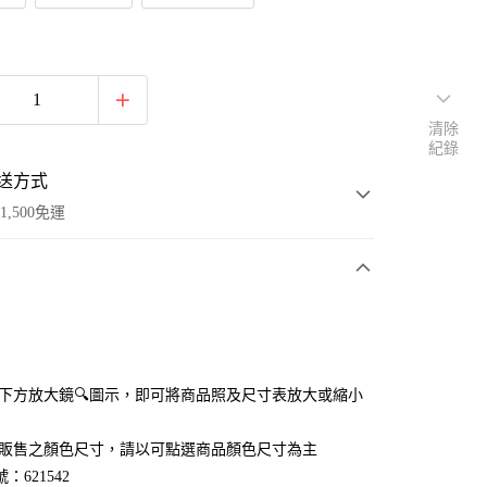
清除
紀錄
送方式
1,500免運
次付款
付款
點選下方放大鏡🔍圖示，即可將商品照及尺寸表放大或縮小
官網販售之顏色尺寸，請以可點選商品顏色尺寸為主
：621542