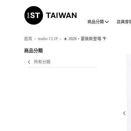
商品分類
店員穿
首頁
studio CLIP
☀️ 2026・夏裝新登場 🌴
商品分類
所有分類