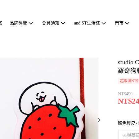
搭
品牌導覽
會員須知
and ST生活誌
門市
studi
羅奇狗聯
超取滿NT$1
NT$490
NT$24
顏色與尺
01與草