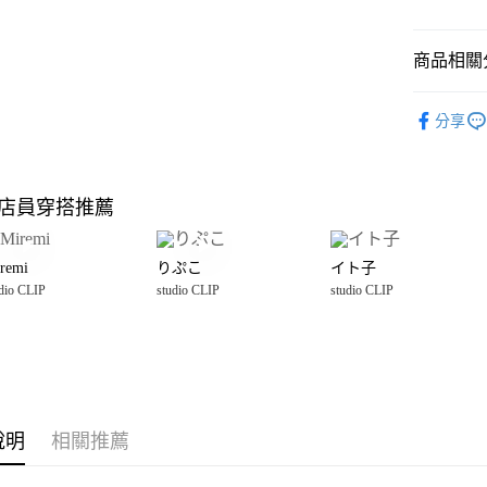
悠遊付
商品相關分
Google Pay
全盈+PAY
studio CLI
分享
🈹 夏季 SU
大哥付你
相關說明
☀️ 2026
【大哥付
店員穿搭推薦
AFTEE先
1.本服務
studio CLI
2.付款方
相關說明
女裝
配
流程，驗
【關於「A
remi
りぷこ
イト子
完成交易
AFTEE
studio CLI
3.實際核
dio CLIP
studio CLIP
studio CLIP
便利好安
運送方式
4.訂單成
１．簡單
studio CLI
消。如遇
２．便利
全家 取貨
無法說明
３．安心
【繳款方
每筆NT$8
1.分期款
【「AFT
醒簡訊。
付款後 全
１．於結帳
2.透過簡
付」結帳
說明
相關推薦
每筆NT$8
帳／街口支付
２．訂單
３．收到繳
7-11 取貨
【注意事