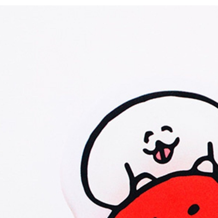
／ATM／
1.本服務
※ 請注意
每筆NT$8
用戶於交
絡購買商品
款買賣價
先享後付
付款後 7-
2.基於同
※ 交易是
每筆NT$8
資料（包
是否繳費成
用，由本
付客戶支
宅配
3.完整用
【注意事
每筆NT$8
１．透過由
交易，需
求債權轉
２．關於
３．未成
「AFTE
任。
４．使用「
即時審查
結果請求
５．嚴禁
形，恩沛
動。