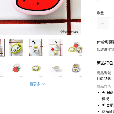
數量
付款與運
超取滿NT$
商品特色
付款方式
信用卡一
商品編號
11629548
超商取貨
看更多
商品特色
LINE Pay
📢 
檢視
Apple Pay
📢 
街口支付
商品貨號