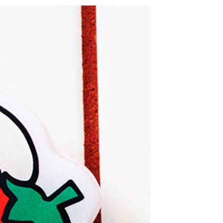
網路銀行／等多元方式進行付款，方視為交易完成。
係由「台灣大哥大股份有限公司」（以下簡稱本公司）所提供，讓
：結帳手續完成當下不需立刻繳費，但若您需要取消訂單，請聯
0，滿NT$1,500(含以上)免運費
易時，得透過本服務購買商品或服務，並由商店將買賣／分期付
的店家。未經商家同意取消之訂單仍視為有效，需透過AFTEE
金債權讓與本公司後，依約使用本公司帳單繳交帳款。
繳納相關費用。
11取貨
意付款使用「大哥付你分期」之契約關係目的，商店將以您的個人
否成功請以「AFTEE先享後付 」之結帳頁面顯示為準，若有關於
0，滿NT$1,500(含以上)免運費
含姓名、電話或地址）提供予台灣大哥大進項蒐集、處理及利
功／繳費後需取消欲退款等相關疑問，請聯繫「AFTEE先享後
公司與您本人進行分期帳單所需資料之確認、核對及更正。
援中心」
https://netprotections.freshdesk.com/support/home
戶服務條款，請詳閱以下連結：
https://oppay.tw/userRule
項】
0，滿NT$1,500(含以上)免運費
恩沛科技股份有限公司提供之「AFTEE先享後付」服務完成之
依本服務之必要範圍內提供個人資料，並將交易相關給付款項請
讓予恩沛科技股份有限公司。
個人資料處理事宜，請瀏覽以下網址：
https://aftee.tw/terms/#terms3
年的使用者請事先徵得法定代理人或監護人之同意方可使用
E先享後付」，若未經同意申辦者引起之損失，本公司不負相關責
AFTEE先享後付」時，將依據個別帳號之用戶狀況，依本公司
核予不同之上限額度；若仍有額度不足之情形，本公司將視審查
用戶進行身份認證。
一人註冊多個帳號或使用他人資訊註冊。若發現惡意使用之情
科技股份有限公司將有權停止該用戶之使用額度並採取法律行