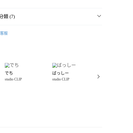
類 (7)
P
☀️ 2026・夏裝新登場 🌴
客服
MMER SALE ↘️
studio CLIP
分期
・夏裝新登場 🌴
studio CLIP
你分期使用說明】
享後付
由台灣大哥大提供，台灣大哥大用戶可立即使用無須另外申請。
P
女裝
配件
服飾配件
式選擇「大哥付你分期」，訂單成立後會自動跳轉到大哥付的交易
件
3C周邊
其他
證手機門號後，選擇欲分期的期數、繳款截止日，確認付款後即
FTEE先享後付」】
。
でち
ばっしー
うさちゃん。
先享後付是「在收到商品之後才付款」的支付方式。 讓您購物簡單
P
🐩Pantovisco波羅奇狗🤍
准額度、可分期數及費用金額請依後續交易確認頁面所載為準。
studio CLIP
studio CLIP
studio CLIP
心！
立30分鐘內，如未前往確認交易或遇審核未通過，訂單將自動取
：不需註冊會員、不需綁卡、不需儲值。
P
🈹 夏季SALE 最低4折起 ↘️
「轉專審核」未通過狀況，表示未達大哥付你分期系統評分，恕
：只要手機號碼，簡訊認證，即可結帳。
付款
評估內容。
：先確認商品／服務後，再付款。
式說明】
0，滿NT$1,500(含以上)免運費
項不併入電信帳單，「大哥付你分期」於每月結算日後寄送繳費提
EE先享後付」結帳流程】
家取貨
方式選擇「AFTEE先享後付」後，將跳轉至「AFTEE先享後
訊連結打開帳單後，可選擇「超商條碼／台灣大直營門市／銀行轉
頁面，進行簡訊認證並確認金額後，即可完成結帳。
0，滿NT$1,500(含以上)免運費
／iPASS MONEY」等通路繳費。
成立數日內，您將收到繳費通知簡訊。
費通知簡訊後14天內，點擊此簡訊中的連結，可透過四大超商
付款
項】