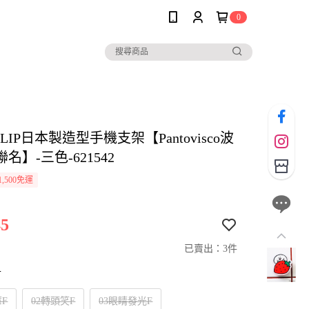
0
o CLIP日本製造型手機支架【Pantovisco波
名】-三色-621542
,500免運
5
已賣出：3件
寸
莓F
02轉頭笑F
03眼睛發光F