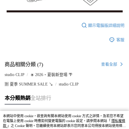
顯示電腦版詳細說明
客服
商品相關分類 (7)
查看全部
studio CLIP
☀️ 2026・夏裝新登場 🌴
🈹 夏季 SUMMER SALE ↘️
studio CLIP
本分類熱銷
全站排行
本網站中使用 cookie，欲查詢有關本網站使用 cookie 方式之詳情，及若您不希望
熱門標籤
在電腦上使用 cookie 時應如何變更電腦的 cookie 設定，請參閱本網站「
隱私權條
款
」之 Cookie 聲明。您繼續使用本網站即表示您同意本公司得按本網站使用條款