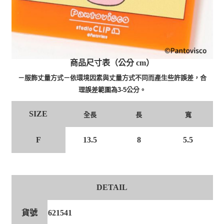
商品尺寸表（公分 cm）
－服飾丈量方式－依環境因素與丈量方式不同而產生些許誤差，合
理誤差範圍為3-5公分。
SIZE
全長
長
寬
F
13.5
8
5.5
DETAIL
貨號
621541