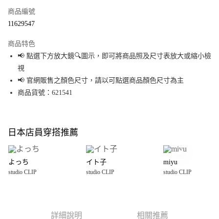
商品編號
超商取貨付款
11629547
LINE Pay
商品特色
Apple Pay
📢 點選下方放大鏡🔍圖示，即可將商品照及尺寸表放大或縮小檢
視
街口支付
📢 官網販售之顏色尺寸，請以可點選商品顏色尺寸為主
悠遊付
商品貨號：621541
Google Pay
全盈+PAY
日本店員穿搭推薦
大哥付你分期
相關說明
よっち
イト子
miyu
【大哥付你分期使用說明】
studio CLIP
studio CLIP
studio CLIP
AFTEE先享後付
1.本服務由台灣大哥大提供，台灣大哥大用戶可立即使用無須另外申請。
2.付款方式選擇「大哥付你分期」，訂單成立後會自動跳轉到大哥付的交易
相關說明
流程，驗證手機門號後，選擇欲分期的期數、繳款截止日，確認付款後即完
【關於「AFTEE先享後付」】
成交易。
AFTEE先享後付是「在收到商品之後才付款」的支付方式。 讓您購物簡單便
運送方式
3.實際核准額度、可分期數及費用金額請依後續交易確認頁面所載為準。
利好安心！
詳細說明
相關推薦