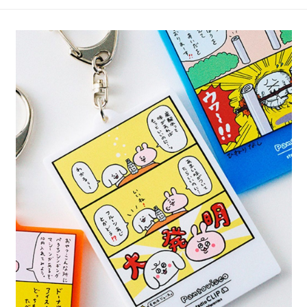
4.訂單成立30分鐘內，如未前往確認交易或遇審核未通過，訂單將自動取
１．簡單：不需註冊會員、不需綁卡、不需儲值。
全家 取貨付款
消。如遇「轉專審核」未通過狀況，表示未達大哥付你分期系統評分，恕無
２．便利：只要手機號碼，簡訊認證，即可結帳。
法說明評估內容。
每筆NT$80，滿NT$1,500(含以上)免運費
３．安心：先確認商品／服務後，再付款。
【繳款方式說明】
1.分期款項不併入電信帳單，「大哥付你分期」於每月結算日後寄送繳費提
付款後 全家取貨
【「AFTEE先享後付」結帳流程】
醒簡訊。
１．於結帳方式選擇「AFTEE先享後付」後，將跳轉至「AFTEE先享後付」
每筆NT$80，滿NT$1,500(含以上)免運費
2.透過簡訊連結打開帳單後，可選擇「超商條碼／台灣大直營門市／銀行轉
結帳頁面，進行簡訊認證並確認金額後，即可完成結帳。
帳／街口支付／iPASS MONEY」等通路繳費。
２．訂單成立數日內，您將收到繳費通知簡訊。
7-11 取貨付款
３．收到繳費通知簡訊後14天內，點擊此簡訊中的連結，可透過四大超商／
【注意事項】
每筆NT$80，滿NT$1,500(含以上)免運費
ATM／網路銀行／等多元方式進行付款，方視為交易完成。
1.本服務係由「台灣大哥大股份有限公司」（以下簡稱本公司）所提供，讓
※ 請注意：結帳手續完成當下不需立刻繳費，但若您需要取消訂單，請聯絡
用戶於交易時，得透過本服務購買商品或服務，並由商店將買賣／分期付款
付款後 7-11取貨
購買商品的店家。未經商家同意取消之訂單仍視為有效，需透過AFTEE先享
買賣價金債權讓與本公司後，依約使用本公司帳單繳交帳款。
後付繳納相關費用。
每筆NT$80，滿NT$1,500(含以上)免運費
2.基於同意付款使用「大哥付你分期」之契約關係目的，商店將以您的個人
※ 交易是否成功請以「AFTEE先享後付 」之結帳頁面顯示為準，若有關於
資料（包含姓名、電話或地址）提供予台灣大哥大進項蒐集、處理及利用，
是否繳費成功／繳費後需取消欲退款等相關疑問，請聯繫「AFTEE先享後付
宅配
由本公司與您本人進行分期帳單所需資料之確認、核對及更正。
客戶支援中心」
https://netprotections.freshdesk.com/support/home
3.完整用戶服務條款，請詳閱以下連結：
https://oppay.tw/userRule
每筆NT$80，滿NT$1,500(含以上)免運費
【注意事項】
１．透過由恩沛科技股份有限公司提供之「AFTEE先享後付」服務完成之交
易，需依本服務之必要範圍內提供個人資料，並將交易相關給付款項請求債
權轉讓予恩沛科技股份有限公司。
２．關於個人資料處理事宜，請瀏覽以下網址：
https://aftee.tw/terms/#terms3
３．未成年的使用者請事先徵得法定代理人或監護人之同意方可使用
「AFTEE先享後付」，若未經同意申辦者引起之損失，本公司不負相關責
任。