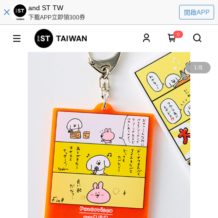
and ST TW
開啟APP
下載APP立即領300券
0
1
/
8