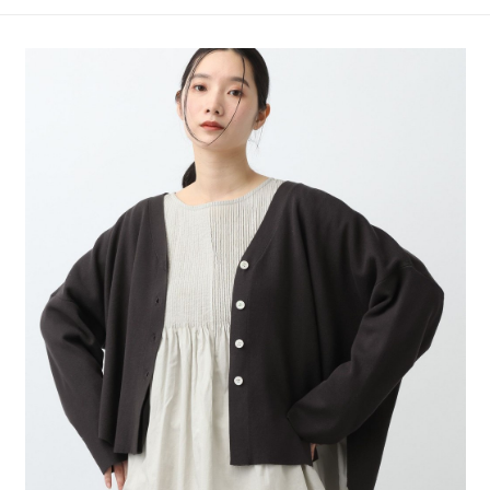
4.訂單成立30分鐘內，如未前往確認交易或遇審核未通過，訂單將自動取
１．簡單：不需註冊會員、不需綁卡、不需儲值。
全家 取貨付款
消。如遇「轉專審核」未通過狀況，表示未達大哥付你分期系統評分，恕無
２．便利：只要手機號碼，簡訊認證，即可結帳。
法說明評估內容。
每筆NT$80，滿NT$1,500(含以上)免運費
３．安心：先確認商品／服務後，再付款。
【繳款方式說明】
1.分期款項不併入電信帳單，「大哥付你分期」於每月結算日後寄送繳費提
付款後 全家取貨
【「AFTEE先享後付」結帳流程】
醒簡訊。
１．於結帳方式選擇「AFTEE先享後付」後，將跳轉至「AFTEE先享後付」
每筆NT$80，滿NT$1,500(含以上)免運費
2.透過簡訊連結打開帳單後，可選擇「超商條碼／台灣大直營門市／銀行轉
結帳頁面，進行簡訊認證並確認金額後，即可完成結帳。
帳／街口支付／iPASS MONEY」等通路繳費。
２．訂單成立數日內，您將收到繳費通知簡訊。
7-11 取貨付款
３．收到繳費通知簡訊後14天內，點擊此簡訊中的連結，可透過四大超商／
【注意事項】
每筆NT$80，滿NT$1,500(含以上)免運費
ATM／網路銀行／等多元方式進行付款，方視為交易完成。
1.本服務係由「台灣大哥大股份有限公司」（以下簡稱本公司）所提供，讓
※ 請注意：結帳手續完成當下不需立刻繳費，但若您需要取消訂單，請聯絡
用戶於交易時，得透過本服務購買商品或服務，並由商店將買賣／分期付款
付款後 7-11取貨
購買商品的店家。未經商家同意取消之訂單仍視為有效，需透過AFTEE先享
買賣價金債權讓與本公司後，依約使用本公司帳單繳交帳款。
後付繳納相關費用。
每筆NT$80，滿NT$1,500(含以上)免運費
2.基於同意付款使用「大哥付你分期」之契約關係目的，商店將以您的個人
※ 交易是否成功請以「AFTEE先享後付 」之結帳頁面顯示為準，若有關於
資料（包含姓名、電話或地址）提供予台灣大哥大進項蒐集、處理及利用，
是否繳費成功／繳費後需取消欲退款等相關疑問，請聯繫「AFTEE先享後付
宅配
由本公司與您本人進行分期帳單所需資料之確認、核對及更正。
客戶支援中心」
https://netprotections.freshdesk.com/support/home
3.完整用戶服務條款，請詳閱以下連結：
https://oppay.tw/userRule
每筆NT$80，滿NT$1,500(含以上)免運費
【注意事項】
１．透過由恩沛科技股份有限公司提供之「AFTEE先享後付」服務完成之交
易，需依本服務之必要範圍內提供個人資料，並將交易相關給付款項請求債
權轉讓予恩沛科技股份有限公司。
２．關於個人資料處理事宜，請瀏覽以下網址：
https://aftee.tw/terms/#terms3
３．未成年的使用者請事先徵得法定代理人或監護人之同意方可使用
「AFTEE先享後付」，若未經同意申辦者引起之損失，本公司不負相關責
任。