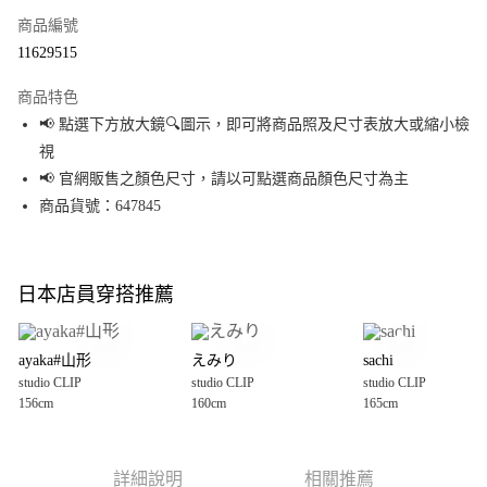
商品編號
超商取貨付款
11629515
LINE Pay
商品特色
Apple Pay
📢 點選下方放大鏡🔍圖示，即可將商品照及尺寸表放大或縮小檢
視
街口支付
📢 官網販售之顏色尺寸，請以可點選商品顏色尺寸為主
悠遊付
商品貨號：647845
Google Pay
全盈+PAY
日本店員穿搭推薦
大哥付你分期
相關說明
ayaka#山形
えみり
sachi
【大哥付你分期使用說明】
studio CLIP
studio CLIP
studio CLIP
AFTEE先享後付
1.本服務由台灣大哥大提供，台灣大哥大用戶可立即使用無須另外申請。
156cm
160cm
165cm
2.付款方式選擇「大哥付你分期」，訂單成立後會自動跳轉到大哥付的交易
相關說明
流程，驗證手機門號後，選擇欲分期的期數、繳款截止日，確認付款後即完
【關於「AFTEE先享後付」】
成交易。
AFTEE先享後付是「在收到商品之後才付款」的支付方式。 讓您購物簡單便
運送方式
3.實際核准額度、可分期數及費用金額請依後續交易確認頁面所載為準。
利好安心！
詳細說明
相關推薦