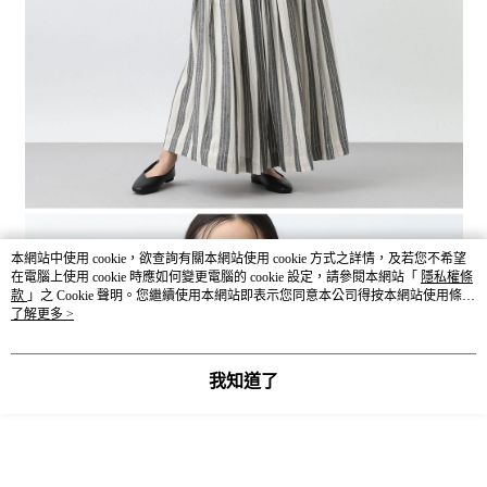
本網站中使用 cookie，欲查詢有關本網站使用 cookie 方式之詳情，及若您不希望
在電腦上使用 cookie 時應如何變更電腦的 cookie 設定，請參閱本網站「
隱私權條
款
」之 Cookie 聲明。您繼續使用本網站即表示您同意本公司得按本網站使用條款
之 Cookie 聲明使用 cookie。
了解更多 >
我知道了