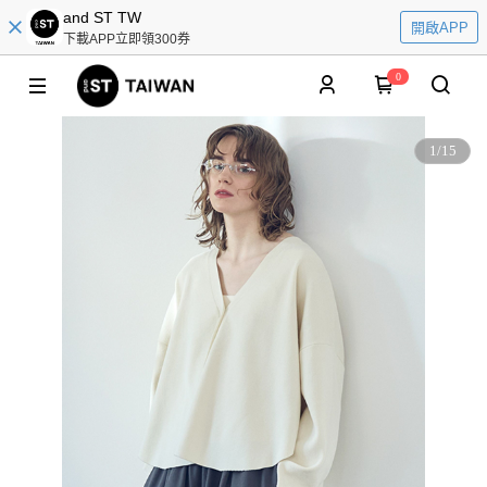
and ST TW
開啟APP
下載APP立即領300券
0
1
/
15