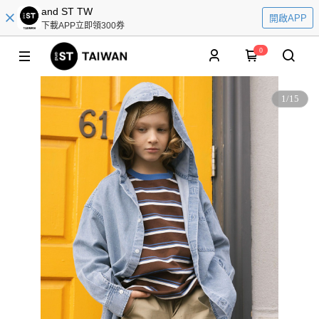
and ST TW
開啟APP
下載APP立即領300券
0
1
/
15