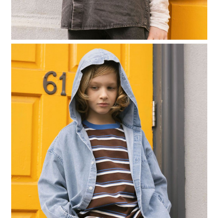
４．使用「AFTEE先享後付」時，將依據個別帳號之用戶狀況，依本公司即
時審查核予不同之上限額度；若仍有額度不足之情形，本公司將視審查結果
請求用戶進行身份認證。
５．嚴禁一人註冊多個帳號或使用他人資訊註冊。若發現惡意使用之情形，
恩沛科技股份有限公司將有權停止該用戶之使用額度並採取法律行動。