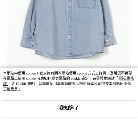
本網站中使用 cookie，欲查詢有關本網站使用 cookie 方式之詳情，及若您不希望
在電腦上使用 cookie 時應如何變更電腦的 cookie 設定，請參閱本網站「
隱私權條
款
」之 Cookie 聲明。您繼續使用本網站即表示您同意本公司得按本網站使用條款
之 Cookie 聲明使用 cookie。
了解更多 >
我知道了