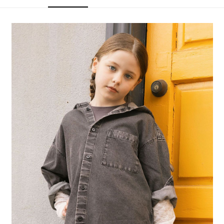
4.訂單成立30分鐘內，如未前往確認交易或遇審核未通過，訂單將自動取
１．簡單：不需註冊會員、不需綁卡、不需儲值。
全家 取貨付款
消。如遇「轉專審核」未通過狀況，表示未達大哥付你分期系統評分，恕無
２．便利：只要手機號碼，簡訊認證，即可結帳。
法說明評估內容。
每筆NT$80，滿NT$1,500(含以上)免運費
３．安心：先確認商品／服務後，再付款。
【繳款方式說明】
1.分期款項不併入電信帳單，「大哥付你分期」於每月結算日後寄送繳費提
付款後 全家取貨
【「AFTEE先享後付」結帳流程】
醒簡訊。
１．於結帳方式選擇「AFTEE先享後付」後，將跳轉至「AFTEE先享後付」
每筆NT$80，滿NT$1,500(含以上)免運費
2.透過簡訊連結打開帳單後，可選擇「超商條碼／台灣大直營門市／銀行轉
結帳頁面，進行簡訊認證並確認金額後，即可完成結帳。
帳／街口支付／iPASS MONEY」等通路繳費。
２．訂單成立數日內，您將收到繳費通知簡訊。
7-11 取貨付款
３．收到繳費通知簡訊後14天內，點擊此簡訊中的連結，可透過四大超商／
【注意事項】
每筆NT$80，滿NT$1,500(含以上)免運費
ATM／網路銀行／等多元方式進行付款，方視為交易完成。
1.本服務係由「台灣大哥大股份有限公司」（以下簡稱本公司）所提供，讓
※ 請注意：結帳手續完成當下不需立刻繳費，但若您需要取消訂單，請聯絡
用戶於交易時，得透過本服務購買商品或服務，並由商店將買賣／分期付款
付款後 7-11取貨
購買商品的店家。未經商家同意取消之訂單仍視為有效，需透過AFTEE先享
買賣價金債權讓與本公司後，依約使用本公司帳單繳交帳款。
後付繳納相關費用。
每筆NT$80，滿NT$1,500(含以上)免運費
2.基於同意付款使用「大哥付你分期」之契約關係目的，商店將以您的個人
※ 交易是否成功請以「AFTEE先享後付 」之結帳頁面顯示為準，若有關於
資料（包含姓名、電話或地址）提供予台灣大哥大進項蒐集、處理及利用，
是否繳費成功／繳費後需取消欲退款等相關疑問，請聯繫「AFTEE先享後付
宅配
由本公司與您本人進行分期帳單所需資料之確認、核對及更正。
客戶支援中心」
https://netprotections.freshdesk.com/support/home
3.完整用戶服務條款，請詳閱以下連結：
https://oppay.tw/userRule
每筆NT$80，滿NT$1,500(含以上)免運費
【注意事項】
１．透過由恩沛科技股份有限公司提供之「AFTEE先享後付」服務完成之交
易，需依本服務之必要範圍內提供個人資料，並將交易相關給付款項請求債
權轉讓予恩沛科技股份有限公司。
２．關於個人資料處理事宜，請瀏覽以下網址：
https://aftee.tw/terms/#terms3
３．未成年的使用者請事先徵得法定代理人或監護人之同意方可使用
「AFTEE先享後付」，若未經同意申辦者引起之損失，本公司不負相關責
任。