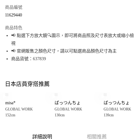
商品編號
超商取貨付款
11629440
LINE Pay
商品特色
Apple Pay
📢 點選下方放大鏡🔍圖示，即可將商品照及尺寸表放大或縮小檢
視
街口支付
📢 官網販售之顏色尺寸，請以可點選商品顏色尺寸為主
悠遊付
商品貨號：637839
Google Pay
全盈+PAY
日本店員穿搭推薦
大哥付你分期
相關說明
misa*
ぱっつんちょ
ぱっつんちょ
【大哥付你分期使用說明】
GLOBAL WORK
GLOBAL WORK
GLOBAL WORK
AFTEE先享後付
1.本服務由台灣大哥大提供，台灣大哥大用戶可立即使用無須另外申請。
152cm
130cm
139cm
2.付款方式選擇「大哥付你分期」，訂單成立後會自動跳轉到大哥付的交易
相關說明
流程，驗證手機門號後，選擇欲分期的期數、繳款截止日，確認付款後即完
【關於「AFTEE先享後付」】
成交易。
AFTEE先享後付是「在收到商品之後才付款」的支付方式。 讓您購物簡單便
運送方式
3.實際核准額度、可分期數及費用金額請依後續交易確認頁面所載為準。
利好安心！
詳細說明
相關推薦