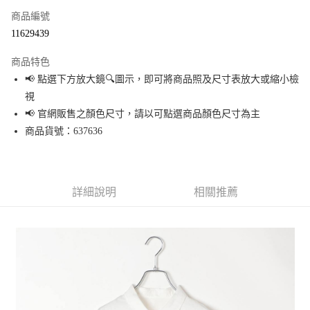
商品編號
超商取貨付款
11629439
LINE Pay
商品特色
Apple Pay
📢 點選下方放大鏡🔍圖示，即可將商品照及尺寸表放大或縮小檢
視
街口支付
📢 官網販售之顏色尺寸，請以可點選商品顏色尺寸為主
悠遊付
商品貨號：637636
Google Pay
全盈+PAY
詳細說明
相關推薦
大哥付你分期
相關說明
【大哥付你分期使用說明】
AFTEE先享後付
1.本服務由台灣大哥大提供，台灣大哥大用戶可立即使用無須另外申請。
2.付款方式選擇「大哥付你分期」，訂單成立後會自動跳轉到大哥付的交易
相關說明
流程，驗證手機門號後，選擇欲分期的期數、繳款截止日，確認付款後即完
【關於「AFTEE先享後付」】
成交易。
AFTEE先享後付是「在收到商品之後才付款」的支付方式。 讓您購物簡單便
運送方式
3.實際核准額度、可分期數及費用金額請依後續交易確認頁面所載為準。
利好安心！