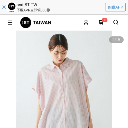
and ST TW
開啟APP
下載APP立即領300券
0
1
/
19