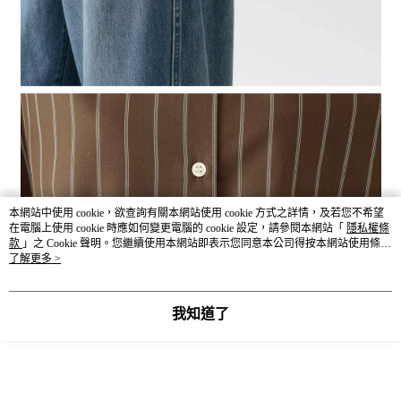
本網站中使用 cookie，欲查詢有關本網站使用 cookie 方式之詳情，及若您不希望
在電腦上使用 cookie 時應如何變更電腦的 cookie 設定，請參閱本網站「
隱私權條
款
」之 Cookie 聲明。您繼續使用本網站即表示您同意本公司得按本網站使用條款
之 Cookie 聲明使用 cookie。
了解更多 >
我知道了