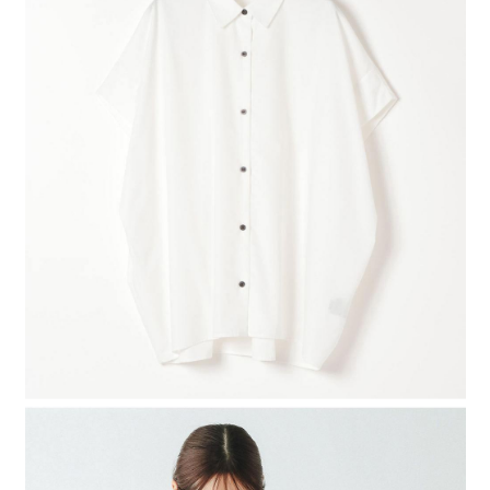
4.訂單成立30分鐘內，如未前往確認交易或遇審核未通過，訂單將自動取
１．簡單：不需註冊會員、不需綁卡、不需儲值。
全家 取貨付款
消。如遇「轉專審核」未通過狀況，表示未達大哥付你分期系統評分，恕無
２．便利：只要手機號碼，簡訊認證，即可結帳。
法說明評估內容。
每筆NT$80，滿NT$1,500(含以上)免運費
３．安心：先確認商品／服務後，再付款。
【繳款方式說明】
1.分期款項不併入電信帳單，「大哥付你分期」於每月結算日後寄送繳費提
付款後 全家取貨
【「AFTEE先享後付」結帳流程】
醒簡訊。
１．於結帳方式選擇「AFTEE先享後付」後，將跳轉至「AFTEE先享後付」
每筆NT$80，滿NT$1,500(含以上)免運費
2.透過簡訊連結打開帳單後，可選擇「超商條碼／台灣大直營門市／銀行轉
結帳頁面，進行簡訊認證並確認金額後，即可完成結帳。
帳／街口支付／iPASS MONEY」等通路繳費。
２．訂單成立數日內，您將收到繳費通知簡訊。
7-11 取貨付款
３．收到繳費通知簡訊後14天內，點擊此簡訊中的連結，可透過四大超商／
【注意事項】
每筆NT$80，滿NT$1,500(含以上)免運費
ATM／網路銀行／等多元方式進行付款，方視為交易完成。
1.本服務係由「台灣大哥大股份有限公司」（以下簡稱本公司）所提供，讓
※ 請注意：結帳手續完成當下不需立刻繳費，但若您需要取消訂單，請聯絡
用戶於交易時，得透過本服務購買商品或服務，並由商店將買賣／分期付款
付款後 7-11取貨
購買商品的店家。未經商家同意取消之訂單仍視為有效，需透過AFTEE先享
買賣價金債權讓與本公司後，依約使用本公司帳單繳交帳款。
後付繳納相關費用。
每筆NT$80，滿NT$1,500(含以上)免運費
2.基於同意付款使用「大哥付你分期」之契約關係目的，商店將以您的個人
※ 交易是否成功請以「AFTEE先享後付 」之結帳頁面顯示為準，若有關於
資料（包含姓名、電話或地址）提供予台灣大哥大進項蒐集、處理及利用，
是否繳費成功／繳費後需取消欲退款等相關疑問，請聯繫「AFTEE先享後付
宅配
由本公司與您本人進行分期帳單所需資料之確認、核對及更正。
客戶支援中心」
https://netprotections.freshdesk.com/support/home
3.完整用戶服務條款，請詳閱以下連結：
https://oppay.tw/userRule
每筆NT$80，滿NT$1,500(含以上)免運費
【注意事項】
１．透過由恩沛科技股份有限公司提供之「AFTEE先享後付」服務完成之交
易，需依本服務之必要範圍內提供個人資料，並將交易相關給付款項請求債
權轉讓予恩沛科技股份有限公司。
２．關於個人資料處理事宜，請瀏覽以下網址：
https://aftee.tw/terms/#terms3
３．未成年的使用者請事先徵得法定代理人或監護人之同意方可使用
「AFTEE先享後付」，若未經同意申辦者引起之損失，本公司不負相關責
任。