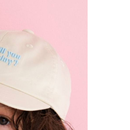
易時，得透過本服務購買商品或服務，並由商店將買賣／分期付
的店家。未經商家同意取消之訂單仍視為有效，需透過AFTEE
金債權讓與本公司後，依約使用本公司帳單繳交帳款。
繳納相關費用。
11取貨
意付款使用「大哥付你分期」之契約關係目的，商店將以您的個人
否成功請以「AFTEE先享後付 」之結帳頁面顯示為準，若有關於
0，滿NT$1,500(含以上)免運費
含姓名、電話或地址）提供予台灣大哥大進項蒐集、處理及利
功／繳費後需取消欲退款等相關疑問，請聯繫「AFTEE先享後
公司與您本人進行分期帳單所需資料之確認、核對及更正。
援中心」
https://netprotections.freshdesk.com/support/home
戶服務條款，請詳閱以下連結：
https://oppay.tw/userRule
項】
0，滿NT$1,500(含以上)免運費
恩沛科技股份有限公司提供之「AFTEE先享後付」服務完成之
依本服務之必要範圍內提供個人資料，並將交易相關給付款項請
讓予恩沛科技股份有限公司。
個人資料處理事宜，請瀏覽以下網址：
https://aftee.tw/terms/#terms3
年的使用者請事先徵得法定代理人或監護人之同意方可使用
E先享後付」，若未經同意申辦者引起之損失，本公司不負相關責
AFTEE先享後付」時，將依據個別帳號之用戶狀況，依本公司
核予不同之上限額度；若仍有額度不足之情形，本公司將視審查
用戶進行身份認證。
一人註冊多個帳號或使用他人資訊註冊。若發現惡意使用之情
科技股份有限公司將有權停止該用戶之使用額度並採取法律行