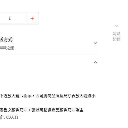
清除
紀錄
送方式
888免運
次付款
付款
點選下方放大鏡🔍圖示，即可將商品照及尺寸表放大或縮小
官網販售之顏色尺寸，請以可點選商品顏色尺寸為主
：656611