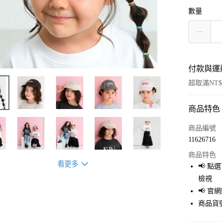
數量
付款與運
超取滿NT$
商品特色
付款方式
信用卡一
商品編號
11626716
超商取貨
商品特色
LINE Pay
看更多
📢 
檢視
Apple Pay
📢 
街口支付
商品貨號
悠遊付