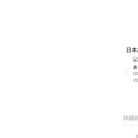
日本
あ
LE
15
詳細