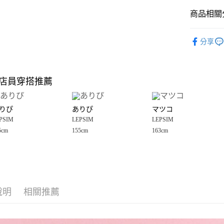
商品相關分
Google Pay
全盈+PAY
LEPSIM
分享
🈹 夏季 SU
大哥付你
相關說明
☀️ 2026
【大哥付
店員穿搭推薦
AFTEE先
1.本服務
童裝
配
2.付款方
相關說明
LEPSIM
流程，驗
【關於「A
りぴ
ありぴ
マツコ
完成交易
AFTEE
LEPSIM
3.實際核
PSIM
LEPSIM
LEPSIM
便利好安
運送方式
4.訂單成
１．簡單
5cm
155cm
163cm
消。如遇
２．便利
全家 取貨
無法說明
３．安心
【繳款方
每筆NT$8
1.分期款
【「AFT
醒簡訊。
付款後 全
１．於結帳
2.透過簡
付」結帳
每筆NT$8
帳／街口支付
說明
相關推薦
２．訂單
３．收到繳
7-11 取貨
【注意事
／ATM／
1.本服務
※ 請注意
每筆NT$8