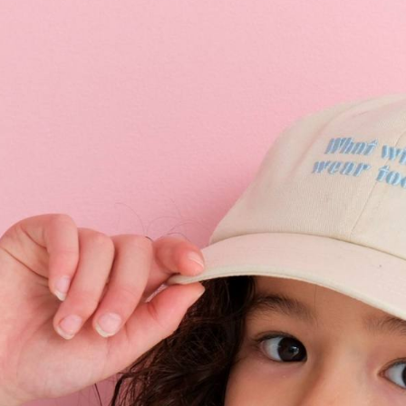
用戶於交
絡購買商品
款買賣價
先享後付
付款後 7-
2.基於同
※ 交易是
每筆NT$8
資料（包
是否繳費成
用，由本
付客戶支
宅配
3.完整用
【注意事
每筆NT$8
１．透過由
交易，需
求債權轉
２．關於
３．未成
「AFTE
任。
４．使用「
即時審查
結果請求
５．嚴禁
形，恩沛
動。