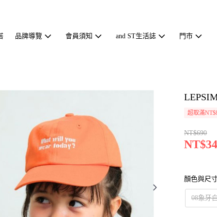
搭
品牌導覽
會員須知
and ST生活誌
門市
LEPS
超取滿NT$
NT$690
NT$34
顏色與尺
08象牙