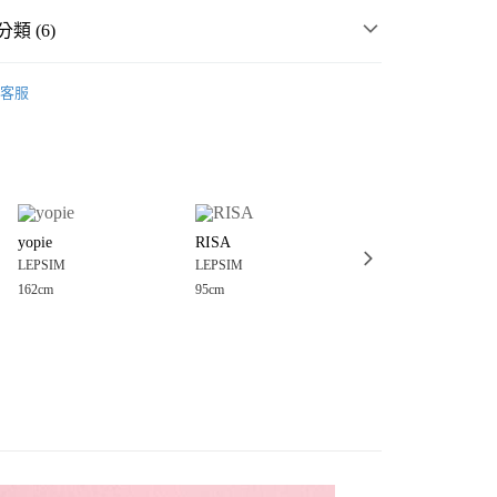
類 (6)
☀️ 2026・夏裝新登場 🌴
客服
MMER SALE ↘️
LEPSIM
分期
・夏裝新登場 🌴
LEPSIM
你分期使用說明】
享後付
由台灣大哥大提供，台灣大哥大用戶可立即使用無須另外申請。
件
帽
式選擇「大哥付你分期」，訂單成立後會自動跳轉到大哥付的交易
💥SUMMER SALE↘夏季 5折起 🈹
證手機門號後，選擇欲分期的期數、繳款截止日，確認付款後即
FTEE先享後付」】
。
yopie
RISA
たきはづ
先享後付是「在收到商品之後才付款」的支付方式。 讓您購物簡單
童裝
配件
准額度、可分期數及費用金額請依後續交易確認頁面所載為準。
LEPSIM
LEPSIM
LEPSIM
心！
立30分鐘內，如未前往確認交易或遇審核未通過，訂單將自動取
：不需註冊會員、不需綁卡、不需儲值。
162cm
95cm
148cm
「轉專審核」未通過狀況，表示未達大哥付你分期系統評分，恕
：只要手機號碼，簡訊認證，即可結帳。
付款
評估內容。
：先確認商品／服務後，再付款。
式說明】
0，滿NT$888(含以上)免運費
項不併入電信帳單，「大哥付你分期」於每月結算日後寄送繳費提
EE先享後付」結帳流程】
家取貨
方式選擇「AFTEE先享後付」後，將跳轉至「AFTEE先享後
訊連結打開帳單後，可選擇「超商條碼／台灣大直營門市／銀行轉
頁面，進行簡訊認證並確認金額後，即可完成結帳。
0，滿NT$888(含以上)免運費
／iPASS MONEY」等通路繳費。
成立數日內，您將收到繳費通知簡訊。
費通知簡訊後14天內，點擊此簡訊中的連結，可透過四大超商
付款
項】
網路銀行／等多元方式進行付款，方視為交易完成。
係由「台灣大哥大股份有限公司」（以下簡稱本公司）所提供，讓
：結帳手續完成當下不需立刻繳費，但若您需要取消訂單，請聯
0，滿NT$1,500(含以上)免運費