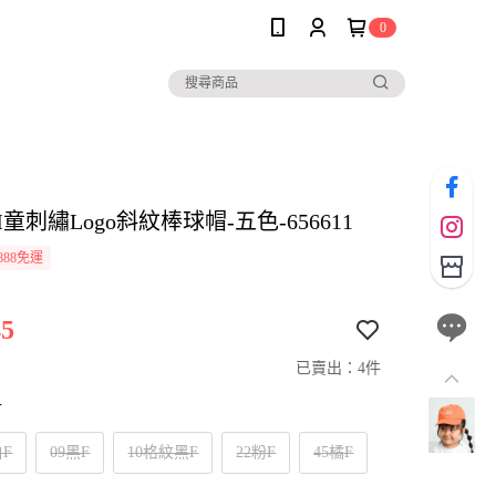
0
IM童刺繡Logo斜紋棒球帽-五色-656611
888免運
5
已賣出：4件
寸
白F
09黑F
10格紋黑F
22粉F
45橘F