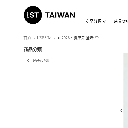
商品分類
店員穿
首頁
LEPSIM
☀️ 2026・夏裝新登場 🌴
商品分類
所有分類