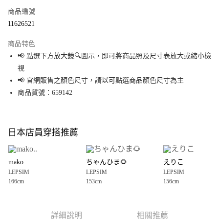
商品編號
超商取貨付款
11626521
LINE Pay
商品特色
Apple Pay
📢 點選下方放大鏡🔍圖示，即可將商品照及尺寸表放大或縮小檢
視
街口支付
📢 官網販售之顏色尺寸，請以可點選商品顏色尺寸為主
悠遊付
商品貨號：659142
Google Pay
全盈+PAY
日本店員穿搭推薦
大哥付你分期
相關說明
mako..
ちゃんひま🌻
えりこ
【大哥付你分期使用說明】
LEPSIM
LEPSIM
LEPSIM
AFTEE先享後付
1.本服務由台灣大哥大提供，台灣大哥大用戶可立即使用無須另外申請。
166cm
153cm
156cm
2.付款方式選擇「大哥付你分期」，訂單成立後會自動跳轉到大哥付的交易
相關說明
流程，驗證手機門號後，選擇欲分期的期數、繳款截止日，確認付款後即完
【關於「AFTEE先享後付」】
成交易。
AFTEE先享後付是「在收到商品之後才付款」的支付方式。 讓您購物簡單便
運送方式
3.實際核准額度、可分期數及費用金額請依後續交易確認頁面所載為準。
利好安心！
詳細說明
相關推薦