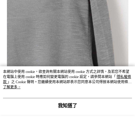
本網站中使用 cookie，欲查詢有關本網站使用 cookie 方式之詳情，及若您不希望
在電腦上使用 cookie 時應如何變更電腦的 cookie 設定，請參閱本網站「
隱私權條
款
」之 Cookie 聲明。您繼續使用本網站即表示您同意本公司得按本網站使用條款
之 Cookie 聲明使用 cookie。
了解更多 >
我知道了