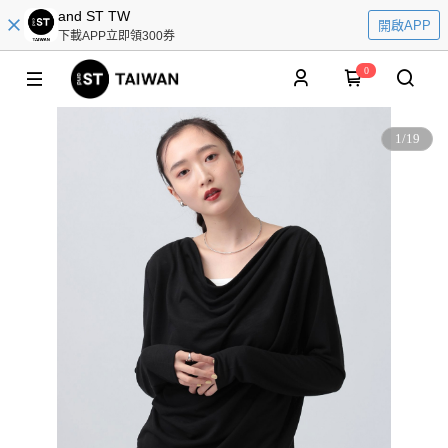
and ST TW
開啟APP
下載APP立即領300券
0
1
/
19