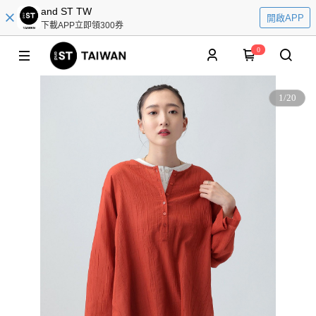
and ST TW
開啟APP
下載APP立即領300券
0
1
/
20