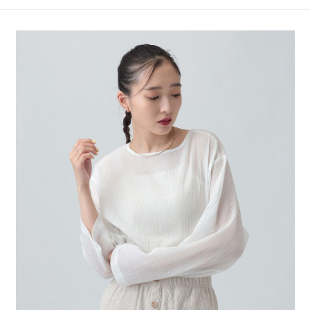
4.訂單成立30分鐘內，如未前往確認交易或遇審核未通過，訂單將自動取
１．簡單：不需註冊會員、不需綁卡、不需儲值。
全家 取貨付款
消。如遇「轉專審核」未通過狀況，表示未達大哥付你分期系統評分，恕無
２．便利：只要手機號碼，簡訊認證，即可結帳。
法說明評估內容。
每筆NT$80，滿NT$1,500(含以上)免運費
３．安心：先確認商品／服務後，再付款。
【繳款方式說明】
1.分期款項不併入電信帳單，「大哥付你分期」於每月結算日後寄送繳費提
付款後 全家取貨
【「AFTEE先享後付」結帳流程】
醒簡訊。
１．於結帳方式選擇「AFTEE先享後付」後，將跳轉至「AFTEE先享後付」
每筆NT$80，滿NT$1,500(含以上)免運費
2.透過簡訊連結打開帳單後，可選擇「超商條碼／台灣大直營門市／銀行轉
結帳頁面，進行簡訊認證並確認金額後，即可完成結帳。
帳／街口支付／iPASS MONEY」等通路繳費。
２．訂單成立數日內，您將收到繳費通知簡訊。
7-11 取貨付款
３．收到繳費通知簡訊後14天內，點擊此簡訊中的連結，可透過四大超商／
【注意事項】
每筆NT$80，滿NT$1,500(含以上)免運費
ATM／網路銀行／等多元方式進行付款，方視為交易完成。
1.本服務係由「台灣大哥大股份有限公司」（以下簡稱本公司）所提供，讓
※ 請注意：結帳手續完成當下不需立刻繳費，但若您需要取消訂單，請聯絡
用戶於交易時，得透過本服務購買商品或服務，並由商店將買賣／分期付款
付款後 7-11取貨
購買商品的店家。未經商家同意取消之訂單仍視為有效，需透過AFTEE先享
買賣價金債權讓與本公司後，依約使用本公司帳單繳交帳款。
後付繳納相關費用。
每筆NT$80，滿NT$1,500(含以上)免運費
2.基於同意付款使用「大哥付你分期」之契約關係目的，商店將以您的個人
※ 交易是否成功請以「AFTEE先享後付 」之結帳頁面顯示為準，若有關於
資料（包含姓名、電話或地址）提供予台灣大哥大進項蒐集、處理及利用，
是否繳費成功／繳費後需取消欲退款等相關疑問，請聯繫「AFTEE先享後付
宅配
由本公司與您本人進行分期帳單所需資料之確認、核對及更正。
客戶支援中心」
https://netprotections.freshdesk.com/support/home
3.完整用戶服務條款，請詳閱以下連結：
https://oppay.tw/userRule
每筆NT$80，滿NT$1,500(含以上)免運費
【注意事項】
１．透過由恩沛科技股份有限公司提供之「AFTEE先享後付」服務完成之交
易，需依本服務之必要範圍內提供個人資料，並將交易相關給付款項請求債
權轉讓予恩沛科技股份有限公司。
２．關於個人資料處理事宜，請瀏覽以下網址：
https://aftee.tw/terms/#terms3
３．未成年的使用者請事先徵得法定代理人或監護人之同意方可使用
「AFTEE先享後付」，若未經同意申辦者引起之損失，本公司不負相關責
任。