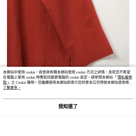
本網站中使用 cookie，欲查詢有關本網站使用 cookie 方式之詳情，及若您不希望
在電腦上使用 cookie 時應如何變更電腦的 cookie 設定，請參閱本網站「
隱私權條
款
」之 Cookie 聲明。您繼續使用本網站即表示您同意本公司得按本網站使用條款
之 Cookie 聲明使用 cookie。
了解更多 >
我知道了