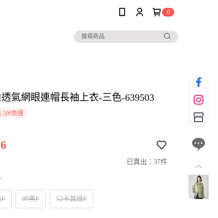
0
IM透氣網眼連帽長袖上衣-三色-639503
,500免運
6
已賣出：37件
寸
白F
09黑F
52卡其綠F