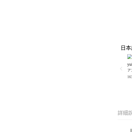
日本
yu
ア
16
詳細