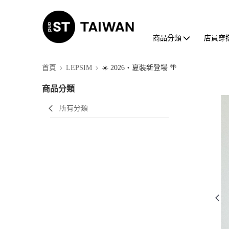
商品分類
店員穿
首頁
LEPSIM
☀️ 2026・夏裝新登場 🌴
商品分類
所有分類