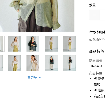
數量
付款與運
超取滿NT$
商品特色
付款方式
信用卡一
商品編號
11626493
超商取貨
商品特色
LINE Pay
看更多
📢 
檢視
Apple Pay
📢 
街口支付
商品貨號
悠遊付