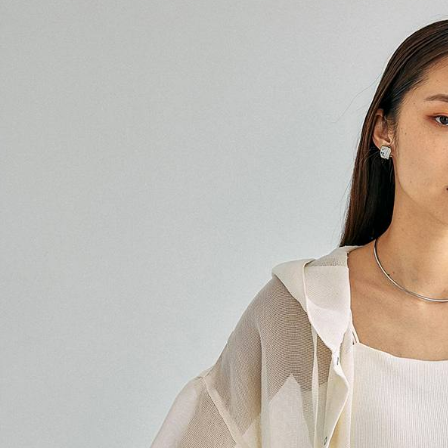
用戶於交
絡購買商品
款買賣價
先享後付
付款後 7-
2.基於同
※ 交易是
每筆NT$8
資料（包
是否繳費成
用，由本
付客戶支
宅配
3.完整用
【注意事
每筆NT$8
１．透過由
交易，需
求債權轉
２．關於
３．未成
「AFTE
任。
４．使用「
即時審查
結果請求
５．嚴禁
形，恩沛
動。