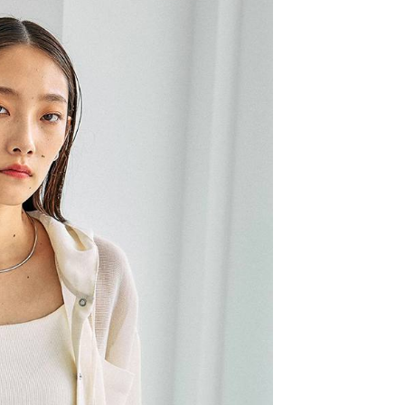
易時，得透過本服務購買商品或服務，並由商店將買賣／分期付
的店家。未經商家同意取消之訂單仍視為有效，需透過AFTEE
金債權讓與本公司後，依約使用本公司帳單繳交帳款。
繳納相關費用。
11取貨
意付款使用「大哥付你分期」之契約關係目的，商店將以您的個人
否成功請以「AFTEE先享後付 」之結帳頁面顯示為準，若有關於
0，滿NT$1,500(含以上)免運費
含姓名、電話或地址）提供予台灣大哥大進項蒐集、處理及利
功／繳費後需取消欲退款等相關疑問，請聯繫「AFTEE先享後
公司與您本人進行分期帳單所需資料之確認、核對及更正。
援中心」
https://netprotections.freshdesk.com/support/home
戶服務條款，請詳閱以下連結：
https://oppay.tw/userRule
項】
0，滿NT$1,500(含以上)免運費
恩沛科技股份有限公司提供之「AFTEE先享後付」服務完成之
依本服務之必要範圍內提供個人資料，並將交易相關給付款項請
讓予恩沛科技股份有限公司。
個人資料處理事宜，請瀏覽以下網址：
https://aftee.tw/terms/#terms3
年的使用者請事先徵得法定代理人或監護人之同意方可使用
E先享後付」，若未經同意申辦者引起之損失，本公司不負相關責
AFTEE先享後付」時，將依據個別帳號之用戶狀況，依本公司
核予不同之上限額度；若仍有額度不足之情形，本公司將視審查
用戶進行身份認證。
一人註冊多個帳號或使用他人資訊註冊。若發現惡意使用之情
科技股份有限公司將有權停止該用戶之使用額度並採取法律行