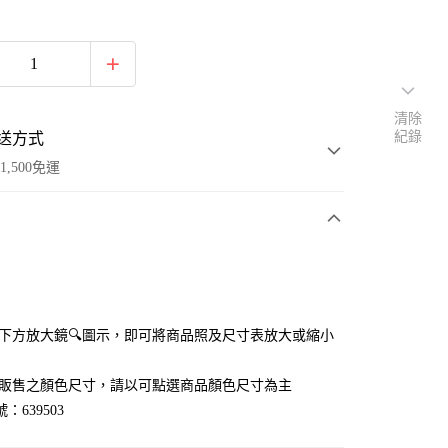
清除
紀錄
送方式
1,500免運
次付款
付款
點選下方放大鏡🔍圖示，即可將商品照及尺寸表放大或縮小
官網販售之顏色尺寸，請以可點選商品顏色尺寸為主
：639503