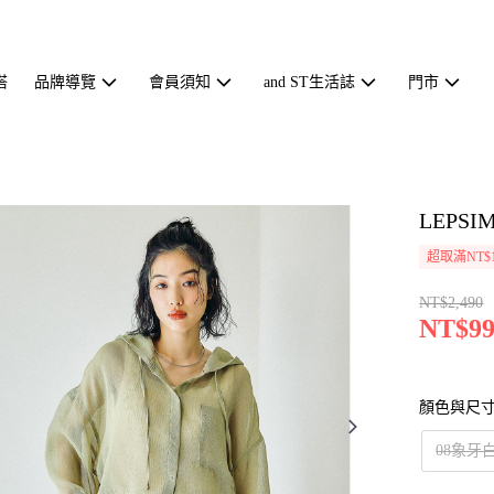
搭
品牌導覽
會員須知
and ST生活誌
門市
LEPS
超取滿NT$1
NT$2,490
NT$99
顏色與尺
08象牙