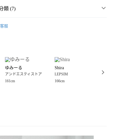
類 (7)
☀️ 2026・夏裝新登場 🌴
客服
MMER SALE ↘️
LEPSIM
分期
・夏裝新登場 🌴
LEPSIM
你分期使用說明】
享後付
由台灣大哥大提供，台灣大哥大用戶可立即使用無須另外申請。
衣
襯衫
式選擇「大哥付你分期」，訂單成立後會自動跳轉到大哥付的交易
女裝
上衣
襯衫
證手機門號後，選擇欲分期的期數、繳款截止日，確認付款後即
FTEE先享後付」】
。
ゆみーる
Shira
なーちゃん
先享後付是「在收到商品之後才付款」的支付方式。 讓您購物簡單
💥SUMMER SALE↘夏季 5折起 🈹
准額度、可分期數及費用金額請依後續交易確認頁面所載為準。
アンドエスティストア
LEPSIM
LEPSIM
心！
立30分鐘內，如未前往確認交易或遇審核未通過，訂單將自動取
：不需註冊會員、不需綁卡、不需儲值。
161cm
166cm
167cm
🌸 特價品↘2件再８８折 🌷
「轉專審核」未通過狀況，表示未達大哥付你分期系統評分，恕
：只要手機號碼，簡訊認證，即可結帳。
付款
評估內容。
：先確認商品／服務後，再付款。
式說明】
0，滿NT$1,500(含以上)免運費
項不併入電信帳單，「大哥付你分期」於每月結算日後寄送繳費提
EE先享後付」結帳流程】
家取貨
方式選擇「AFTEE先享後付」後，將跳轉至「AFTEE先享後
訊連結打開帳單後，可選擇「超商條碼／台灣大直營門市／銀行轉
頁面，進行簡訊認證並確認金額後，即可完成結帳。
0，滿NT$1,500(含以上)免運費
／iPASS MONEY」等通路繳費。
成立數日內，您將收到繳費通知簡訊。
費通知簡訊後14天內，點擊此簡訊中的連結，可透過四大超商
付款
項】
網路銀行／等多元方式進行付款，方視為交易完成。
係由「台灣大哥大股份有限公司」（以下簡稱本公司）所提供，讓
：結帳手續完成當下不需立刻繳費，但若您需要取消訂單，請聯
0，滿NT$1,500(含以上)免運費