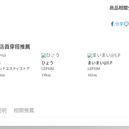
商品相關分
Google Pay
全盈+PAY
LEPSIM
分享
🈹 夏季 SU
大哥付你
相關說明
☀️ 2026
【大哥付
店員穿搭推薦
AFTEE先
1.本服務
女裝
上
2.付款方
相關說明
LEPSIM
流程，驗
【關於「A
i
ひょう
まいまい@LP
完成交易
AFTEE
LEPSIM
3.實際核
ンドエスティストア
LEPSIM
LEPSIM
便利好安
運送方式
4.訂單成
１．簡單
3cm
159cm
162cm
LEPSIM
消。如遇
２．便利
全家 取貨
無法說明
３．安心
【繳款方
每筆NT$8
1.分期款
【「AFT
醒簡訊。
付款後 全
１．於結帳
2.透過簡
付」結帳
每筆NT$8
帳／街口支付
說明
相關推薦
２．訂單
３．收到繳
7-11 取貨
【注意事
／ATM／
1.本服務
※ 請注意
每筆NT$8