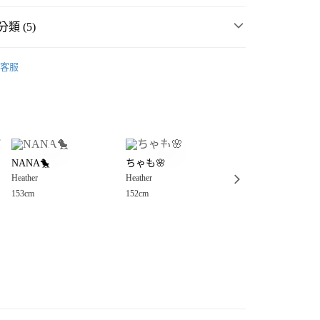
類 (5)
・夏裝新登場 🌴
Heather
客服
女裝
上衣
休閒、設計上衣
分期
衣
休閒、設計上衣
你分期使用說明】
享後付
由台灣大哥大提供，台灣大哥大用戶可立即使用無須另外申請。
☀️ 2026・夏裝新登場 🌴
式選擇「大哥付你分期」，訂單成立後會自動跳轉到大哥付的交易
🌷PINK ITEM x 粉色浪漫💘
證手機門號後，選擇欲分期的期數、繳款截止日，確認付款後即
FTEE先享後付」】
。
NANA🐤
ちゃも🌸
Kuma
先享後付是「在收到商品之後才付款」的支付方式。 讓您購物簡單
6)
准額度、可分期數及費用金額請依後續交易確認頁面所載為準。
Heather
Heather
Heather
心！
立30分鐘內，如未前往確認交易或遇審核未通過，訂單將自動取
：不需註冊會員、不需綁卡、不需儲值。
153cm
152cm
150cm
「轉專審核」未通過狀況，表示未達大哥付你分期系統評分，恕
：只要手機號碼，簡訊認證，即可結帳。
付款
評估內容。
：先確認商品／服務後，再付款。
式說明】
0，滿NT$888(含以上)免運費
項不併入電信帳單，「大哥付你分期」於每月結算日後寄送繳費提
EE先享後付」結帳流程】
家取貨
方式選擇「AFTEE先享後付」後，將跳轉至「AFTEE先享後
訊連結打開帳單後，可選擇「超商條碼／台灣大直營門市／銀行轉
頁面，進行簡訊認證並確認金額後，即可完成結帳。
0，滿NT$888(含以上)免運費
／iPASS MONEY」等通路繳費。
成立數日內，您將收到繳費通知簡訊。
費通知簡訊後14天內，點擊此簡訊中的連結，可透過四大超商
付款
項】
網路銀行／等多元方式進行付款，方視為交易完成。
係由「台灣大哥大股份有限公司」（以下簡稱本公司）所提供，讓