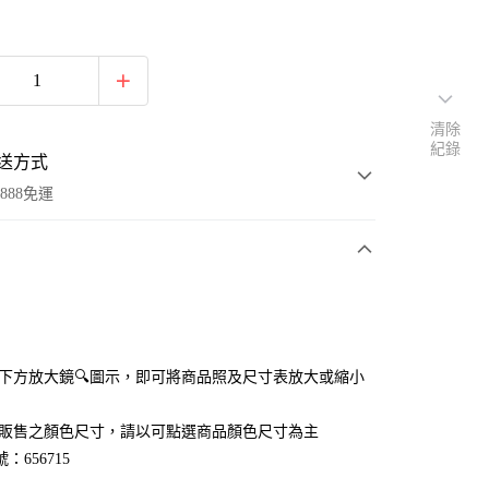
清除
紀錄
送方式
888免運
次付款
付款
點選下方放大鏡🔍圖示，即可將商品照及尺寸表放大或縮小
官網販售之顏色尺寸，請以可點選商品顏色尺寸為主
：656715