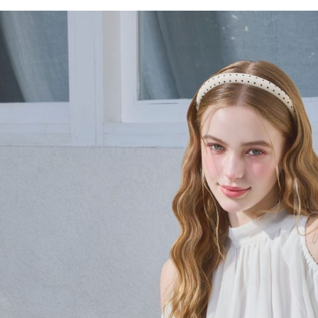
※ 請注意
每筆NT$8
用戶於交
絡購買商品
款買賣價
先享後付
付款後 7-
2.基於同
※ 交易是
每筆NT$8
資料（包
是否繳費成
用，由本
付客戶支
宅配
3.完整用
【注意事
每筆NT$8
１．透過由
交易，需
求債權轉
２．關於
３．未成
「AFTE
任。
４．使用「
即時審查
結果請求
５．嚴禁
形，恩沛
動。