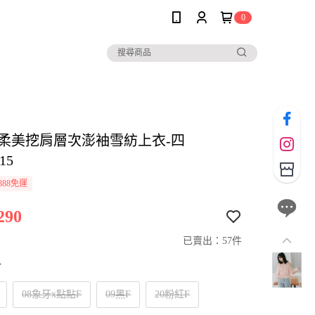
0
her柔美挖肩層次澎袖雪紡上衣-四
15
888免運
290
已賣出：57件
寸
08象牙x點點F
09黑F
20粉紅F