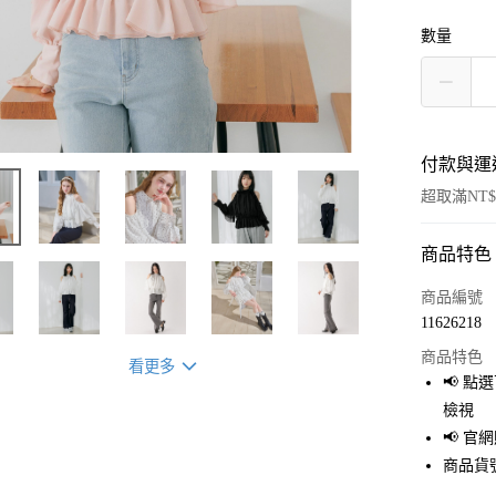
數量
付款與運
超取滿NT$
商品特色
付款方式
信用卡一
商品編號
11626218
超商取貨
商品特色
看更多
LINE Pay
📢 
檢視
Apple Pay
📢 
街口支付
商品貨號