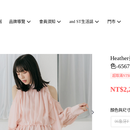
搭
品牌導覽
會員須知
and ST生活誌
門市
Heat
色-6567
超取滿NT$
NT$2,
顏色與尺
06象牙F