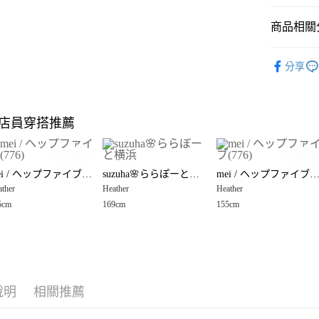
悠遊付
商品相關分
Google Pay
全盈+PAY
☀️ 2026
分享
Heather
大哥付你
相關說明
女裝
上
【大哥付
店員穿搭推薦
AFTEE先
1.本服務
Heather
2.付款方
相關說明
Heather
流程，驗
【關於「A
完成交易
AFTEE
mei / ヘップファイブ(776)
suzuha🌸ららぽーと横浜
mei / ヘップファイブ(77
3.實際核
便利好安
運送方式
4.訂單成
ther
Heather
Heather
１．簡單
消。如遇
２．便利
5cm
169cm
155cm
全家 取貨
無法說明
３．安心
【繳款方
每筆NT$8
1.分期款
【「AFT
醒簡訊。
付款後 全
１．於結帳
2.透過簡
付」結帳
每筆NT$8
帳／街口支付
２．訂單
說明
相關推薦
３．收到繳
7-11 取貨
【注意事
／ATM／
1.本服務