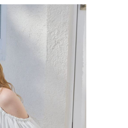
：結帳手續完成當下不需立刻繳費，但若您需要取消訂單，請聯
0，滿NT$1,500(含以上)免運費
易時，得透過本服務購買商品或服務，並由商店將買賣／分期付
的店家。未經商家同意取消之訂單仍視為有效，需透過AFTEE
金債權讓與本公司後，依約使用本公司帳單繳交帳款。
繳納相關費用。
11取貨
意付款使用「大哥付你分期」之契約關係目的，商店將以您的個人
否成功請以「AFTEE先享後付 」之結帳頁面顯示為準，若有關於
0，滿NT$1,500(含以上)免運費
含姓名、電話或地址）提供予台灣大哥大進項蒐集、處理及利
功／繳費後需取消欲退款等相關疑問，請聯繫「AFTEE先享後
公司與您本人進行分期帳單所需資料之確認、核對及更正。
援中心」
https://netprotections.freshdesk.com/support/home
戶服務條款，請詳閱以下連結：
https://oppay.tw/userRule
項】
0，滿NT$1,500(含以上)免運費
恩沛科技股份有限公司提供之「AFTEE先享後付」服務完成之
依本服務之必要範圍內提供個人資料，並將交易相關給付款項請
讓予恩沛科技股份有限公司。
個人資料處理事宜，請瀏覽以下網址：
https://aftee.tw/terms/#terms3
年的使用者請事先徵得法定代理人或監護人之同意方可使用
E先享後付」，若未經同意申辦者引起之損失，本公司不負相關責
AFTEE先享後付」時，將依據個別帳號之用戶狀況，依本公司
核予不同之上限額度；若仍有額度不足之情形，本公司將視審查
用戶進行身份認證。
一人註冊多個帳號或使用他人資訊註冊。若發現惡意使用之情
科技股份有限公司將有權停止該用戶之使用額度並採取法律行