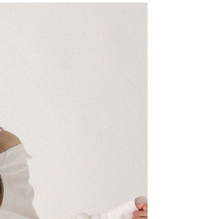
易時，得透過本服務購買商品或服務，並由商店將買賣／分期付
的店家。未經商家同意取消之訂單仍視為有效，需透過AFTEE
金債權讓與本公司後，依約使用本公司帳單繳交帳款。
繳納相關費用。
11取貨
意付款使用「大哥付你分期」之契約關係目的，商店將以您的個人
否成功請以「AFTEE先享後付 」之結帳頁面顯示為準，若有關於
0，滿NT$1,500(含以上)免運費
含姓名、電話或地址）提供予台灣大哥大進項蒐集、處理及利
功／繳費後需取消欲退款等相關疑問，請聯繫「AFTEE先享後
公司與您本人進行分期帳單所需資料之確認、核對及更正。
援中心」
https://netprotections.freshdesk.com/support/home
戶服務條款，請詳閱以下連結：
https://oppay.tw/userRule
項】
0，滿NT$1,500(含以上)免運費
恩沛科技股份有限公司提供之「AFTEE先享後付」服務完成之
依本服務之必要範圍內提供個人資料，並將交易相關給付款項請
讓予恩沛科技股份有限公司。
個人資料處理事宜，請瀏覽以下網址：
https://aftee.tw/terms/#terms3
年的使用者請事先徵得法定代理人或監護人之同意方可使用
E先享後付」，若未經同意申辦者引起之損失，本公司不負相關責
AFTEE先享後付」時，將依據個別帳號之用戶狀況，依本公司
核予不同之上限額度；若仍有額度不足之情形，本公司將視審查
用戶進行身份認證。
一人註冊多個帳號或使用他人資訊註冊。若發現惡意使用之情
科技股份有限公司將有權停止該用戶之使用額度並採取法律行