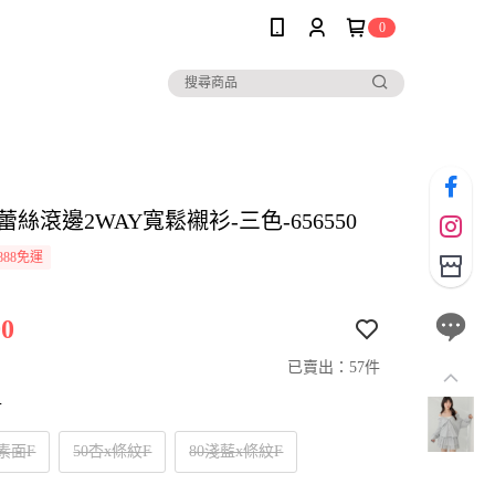
0
er蕾絲滾邊2WAY寬鬆襯衫-三色-656550
888免運
0
已賣出：57件
寸
x素面F
50杏x條紋F
80淺藍x條紋F