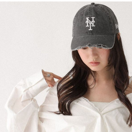
用戶於交
絡購買商品
款買賣價
先享後付
付款後 7-
2.基於同
※ 交易是
每筆NT$8
資料（包
是否繳費成
用，由本
付客戶支
宅配
3.完整用
【注意事
每筆NT$8
１．透過由
交易，需
求債權轉
２．關於
３．未成
「AFTE
任。
４．使用「
即時審查
結果請求
５．嚴禁
形，恩沛
動。