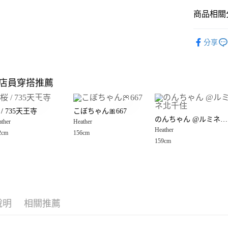
商品相關分
Google Pay
全盈+PAY
🈹 夏季 SU
分享
Heather
大哥付你
相關說明
☀️ 2026
【大哥付
店員穿搭推薦
AFTEE先
1.本服務
Heather
2.付款方
相關說明
女裝
上
流程，驗
【關於「A
 / 735天王寺
こぼちゃん🎀667
完成交易
AFTEE
Heather
のんちゃん @ルミネ北千住
3.實際核
ther
Heather
便利好安
運送方式
4.訂單成
Heather
１．簡單
2cm
156cm
Heather
消。如遇
２．便利
159cm
全家 取貨
無法說明
３．安心
【繳款方
每筆NT$8
1.分期款
【「AFT
醒簡訊。
付款後 全
１．於結帳
2.透過簡
付」結帳
每筆NT$8
帳／街口支付
２．訂單
說明
相關推薦
３．收到繳
7-11 取貨
【注意事
／ATM／
1.本服務
※ 請注意
每筆NT$8