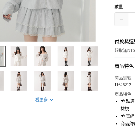
數量
付款與運
超取滿NT$
商品特色
付款方式
信用卡一
商品編號
11626212
超商取貨
商品特色
LINE Pay
看更多
📢 
檢視
Apple Pay
📢 
街口支付
商品貨號
悠遊付