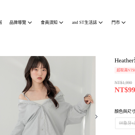
搭
品牌導覽
會員須知
and ST生活誌
門市
Heath
超取滿NT$
NT$1,990
NT$99
顏色與尺
08象牙