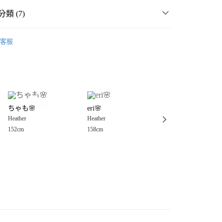
類 (7)
MMER SALE ↘️
Heather
客服
🈹 LAST SALE 最低3折起 ↘️
分期
・夏裝新登場 🌴
Heather
你分期使用說明】
享後付
由台灣大哥大提供，台灣大哥大用戶可立即使用無須另外申請。
女裝
上衣
襯衫
式選擇「大哥付你分期」，訂單成立後會自動跳轉到大哥付的交易
衣
襯衫
證手機門號後，選擇欲分期的期數、繳款截止日，確認付款後即
FTEE先享後付」】
。
ちゃも🌸
eri🌸
きき ♡ 669 ♡
先享後付是「在收到商品之後才付款」的支付方式。 讓您購物簡單
☀️ 2026・夏裝新登場 🌴
准額度、可分期數及費用金額請依後續交易確認頁面所載為準。
Heather
Heather
Heather
心！
立30分鐘內，如未前往確認交易或遇審核未通過，訂單將自動取
：不需註冊會員、不需綁卡、不需儲值。
152cm
158cm
151cm
🍰 輕柔蕾絲單品推薦 💌
「轉專審核」未通過狀況，表示未達大哥付你分期系統評分，恕
：只要手機號碼，簡訊認證，即可結帳。
付款
評估內容。
：先確認商品／服務後，再付款。
式說明】
0，滿NT$888(含以上)免運費
項不併入電信帳單，「大哥付你分期」於每月結算日後寄送繳費提
EE先享後付」結帳流程】
家取貨
方式選擇「AFTEE先享後付」後，將跳轉至「AFTEE先享後
訊連結打開帳單後，可選擇「超商條碼／台灣大直營門市／銀行轉
頁面，進行簡訊認證並確認金額後，即可完成結帳。
0，滿NT$888(含以上)免運費
／iPASS MONEY」等通路繳費。
成立數日內，您將收到繳費通知簡訊。
費通知簡訊後14天內，點擊此簡訊中的連結，可透過四大超商
付款
項】
網路銀行／等多元方式進行付款，方視為交易完成。
係由「台灣大哥大股份有限公司」（以下簡稱本公司）所提供，讓
：結帳手續完成當下不需立刻繳費，但若您需要取消訂單，請聯
0，滿NT$1,500(含以上)免運費