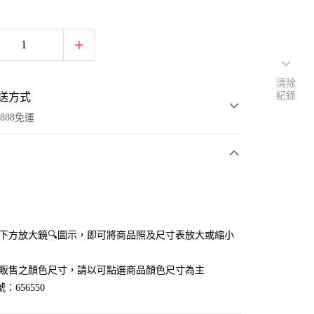
清除
紀錄
送方式
888免運
次付款
付款
點選下方放大鏡🔍圖示，即可將商品照及尺寸表放大或縮小
官網販售之顏色尺寸，請以可點選商品顏色尺寸為主
：656550