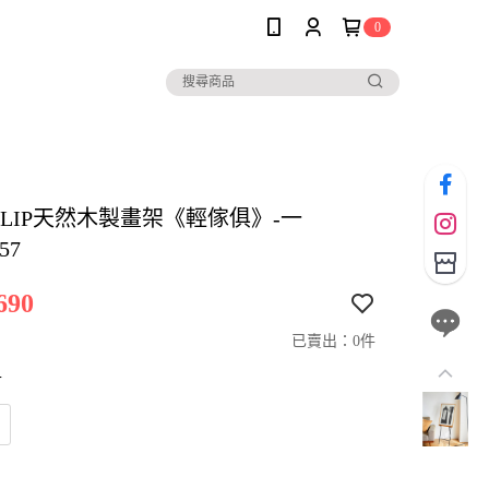
0
io CLIP天然木製畫架《輕傢俱》-一
57
690
已賣出：0件
寸