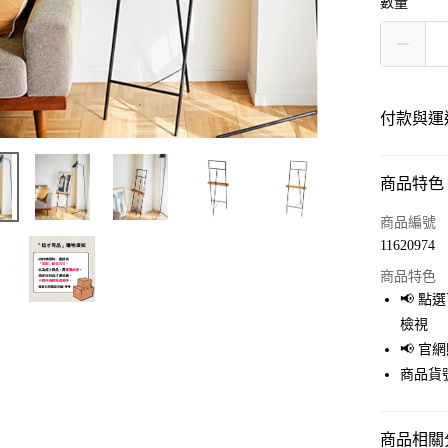
數量
付款與運
商品特色
付款方式
信用卡一
商品編號
11620974
LINE Pay
商品特色
Apple Pay
📢 
檢視
街口支付
📢 
悠遊付
商品貨號
Google Pay
商品相關分
全盈+PAY