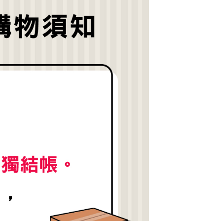
公司與您本人進行分期帳單所需資料之確認、核對及更正。
援中心」
https://netprotections.freshdesk.com/support/home
戶服務條款，請詳閱以下連結：
https://oppay.tw/userRule
項】
恩沛科技股份有限公司提供之「AFTEE先享後付」服務完成之
依本服務之必要範圍內提供個人資料，並將交易相關給付款項請
讓予恩沛科技股份有限公司。
個人資料處理事宜，請瀏覽以下網址：
https://aftee.tw/terms/#terms3
年的使用者請事先徵得法定代理人或監護人之同意方可使用
E先享後付」，若未經同意申辦者引起之損失，本公司不負相關責
AFTEE先享後付」時，將依據個別帳號之用戶狀況，依本公司
核予不同之上限額度；若仍有額度不足之情形，本公司將視審查
用戶進行身份認證。
一人註冊多個帳號或使用他人資訊註冊。若發現惡意使用之情
科技股份有限公司將有權停止該用戶之使用額度並採取法律行