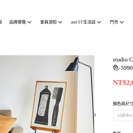
搭
品牌導覽
會員須知
and ST生活誌
門市
stud
色-5990
NT$2,
顏色與尺
51原木F