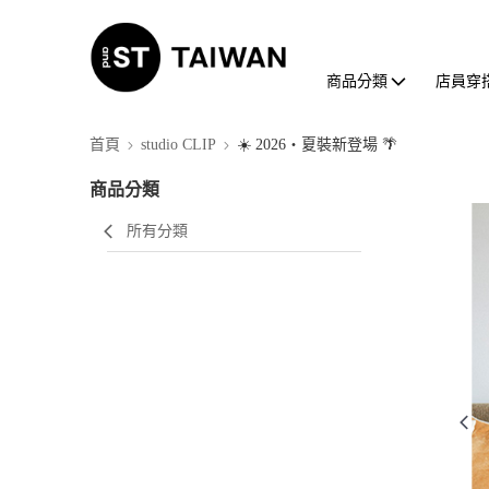
商品分類
店員穿
首頁
studio CLIP
☀️ 2026・夏裝新登場 🌴
商品分類
所有分類