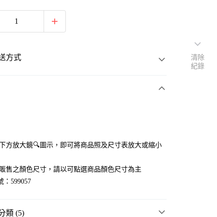
送方式
清除
紀錄
次付款
點選下方放大鏡🔍圖示，即可將商品照及尺寸表放大或縮小
官網販售之顏色尺寸，請以可點選商品顏色尺寸為主
：599057
類 (5)