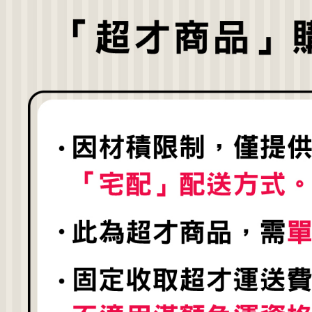
用，由本
付客戶支
3.完整用
【注意事
１．透過由
交易，需
求債權轉
２．關於
３．未成
「AFTE
任。
４．使用「
即時審查
結果請求
５．嚴禁
形，恩沛
動。