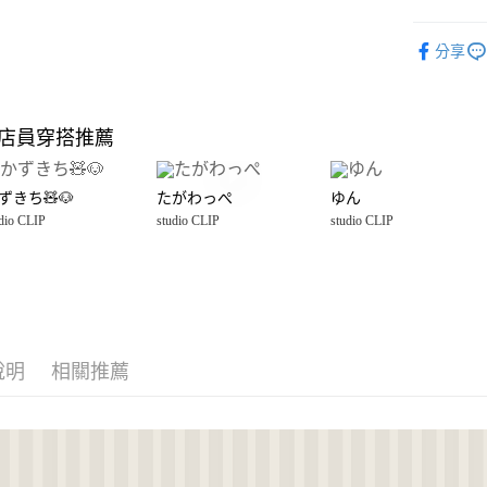
大哥付你
studio CLI
分享
相關說明
studio CLI
【大哥付
AFTEE先
1.本服務
☀️ 2026
2.付款方
相關說明
店員穿搭推薦
流程，驗
studio CLI
【關於「A
完成交易
AFTEE
雜貨
傢
3.實際核
便利好安
運送方式
4.訂單成
ずきち🧸🐶
たがわっぺ
ゆん
１．簡單
消。如遇
dio CLIP
studio CLIP
studio CLIP
２．便利
宅配【超
無法說明
３．安心
【繳款方
每筆NT$15
1.分期款
【「AFT
醒簡訊。
１．於結帳
2.透過簡
付」結帳
帳／街口支付
２．訂單
３．收到繳
說明
相關推薦
【注意事
／ATM／
1.本服務
※ 請注意
用戶於交
絡購買商品
款買賣價
先享後付
2.基於同
※ 交易是
資料（包
是否繳費成