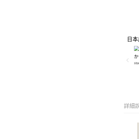
日本
か
stu
詳細