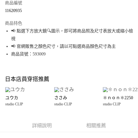
商品編號
超商取貨付款
11620935
LINE Pay
商品特色
Apple Pay
📢 點選下方放大鏡🔍圖示，即可將商品照及尺寸表放大或縮小檢
視
街口支付
📢 官網販售之顏色尺寸，請以可點選商品顏色尺寸為主
悠遊付
商品貨號：593009
Google Pay
全盈+PAY
日本店員穿搭推薦
大哥付你分期
相關說明
ユウカ
ささみ
✽ｎｏｎ✽2250
【大哥付你分期使用說明】
studio CLIP
studio CLIP
studio CLIP
AFTEE先享後付
1.本服務由台灣大哥大提供，台灣大哥大用戶可立即使用無須另外申請。
2.付款方式選擇「大哥付你分期」，訂單成立後會自動跳轉到大哥付的交易
相關說明
流程，驗證手機門號後，選擇欲分期的期數、繳款截止日，確認付款後即完
【關於「AFTEE先享後付」】
成交易。
詳細說明
相關推薦
AFTEE先享後付是「在收到商品之後才付款」的支付方式。 讓您購物簡單便
運送方式
3.實際核准額度、可分期數及費用金額請依後續交易確認頁面所載為準。
利好安心！
4.訂單成立30分鐘內，如未前往確認交易或遇審核未通過，訂單將自動取
１．簡單：不需註冊會員、不需綁卡、不需儲值。