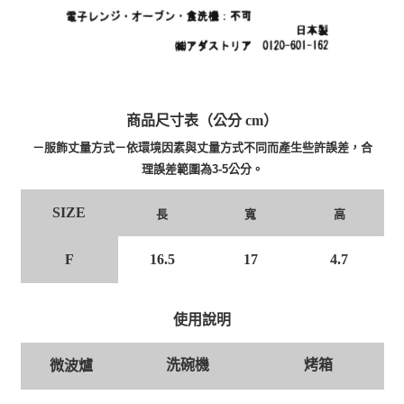
商品尺寸表（公分 cm）
－服飾丈量方式－依環境因素與丈量方式不同而產生些許誤差，合
理誤差範圍為3-5公分。
SIZE
長
寬
高
F
16.5
17
4.7
使用說明
洗碗機
烤箱
微波爐