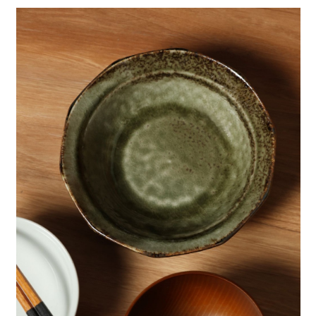
全家 取貨付款
消。如遇「轉專審核」未通過狀況，表示未達大哥付你分期系統評分，恕無
２．便利：只要手機號碼，簡訊認證，即可結帳。
法說明評估內容。
每筆NT$80，滿NT$888(含以上)免運費
３．安心：先確認商品／服務後，再付款。
【繳款方式說明】
1.分期款項不併入電信帳單，「大哥付你分期」於每月結算日後寄送繳費提
付款後 全家取貨
【「AFTEE先享後付」結帳流程】
醒簡訊。
１．於結帳方式選擇「AFTEE先享後付」後，將跳轉至「AFTEE先享後付」
每筆NT$80，滿NT$888(含以上)免運費
2.透過簡訊連結打開帳單後，可選擇「超商條碼／台灣大直營門市／銀行轉
結帳頁面，進行簡訊認證並確認金額後，即可完成結帳。
帳／街口支付／iPASS MONEY」等通路繳費。
２．訂單成立數日內，您將收到繳費通知簡訊。
7-11 取貨付款
３．收到繳費通知簡訊後14天內，點擊此簡訊中的連結，可透過四大超商／
【注意事項】
每筆NT$80，滿NT$1,500(含以上)免運費
ATM／網路銀行／等多元方式進行付款，方視為交易完成。
1.本服務係由「台灣大哥大股份有限公司」（以下簡稱本公司）所提供，讓
※ 請注意：結帳手續完成當下不需立刻繳費，但若您需要取消訂單，請聯絡
用戶於交易時，得透過本服務購買商品或服務，並由商店將買賣／分期付款
付款後 7-11取貨
購買商品的店家。未經商家同意取消之訂單仍視為有效，需透過AFTEE先享
買賣價金債權讓與本公司後，依約使用本公司帳單繳交帳款。
後付繳納相關費用。
每筆NT$80，滿NT$1,500(含以上)免運費
2.基於同意付款使用「大哥付你分期」之契約關係目的，商店將以您的個人
※ 交易是否成功請以「AFTEE先享後付 」之結帳頁面顯示為準，若有關於
資料（包含姓名、電話或地址）提供予台灣大哥大進項蒐集、處理及利用，
是否繳費成功／繳費後需取消欲退款等相關疑問，請聯繫「AFTEE先享後付
宅配
由本公司與您本人進行分期帳單所需資料之確認、核對及更正。
客戶支援中心」
https://netprotections.freshdesk.com/support/home
3.完整用戶服務條款，請詳閱以下連結：
https://oppay.tw/userRule
每筆NT$80，滿NT$1,500(含以上)免運費
【注意事項】
１．透過由恩沛科技股份有限公司提供之「AFTEE先享後付」服務完成之交
易，需依本服務之必要範圍內提供個人資料，並將交易相關給付款項請求債
權轉讓予恩沛科技股份有限公司。
２．關於個人資料處理事宜，請瀏覽以下網址：
https://aftee.tw/terms/#terms3
３．未成年的使用者請事先徵得法定代理人或監護人之同意方可使用
「AFTEE先享後付」，若未經同意申辦者引起之損失，本公司不負相關責
任。
４．使用「AFTEE先享後付」時，將依據個別帳號之用戶狀況，依本公司即