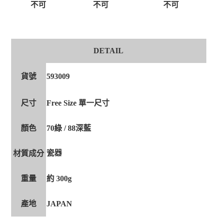
不可
不可
不可
DETAIL
貨號
593009
尺寸
Free Size 單一尺寸
顏色
70綠 / 88深藍
瓷器
材質成分
重量
約 300g
產地
JAPAN