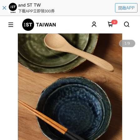
and ST TW
開啟APP
下載APP立即領300券
0
1
/
9