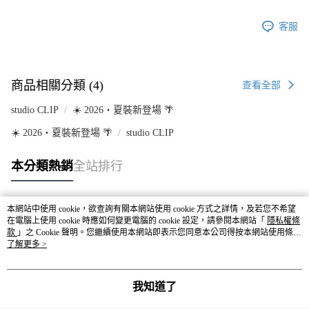
客服
商品相關分類 (4)
查看全部
studio CLIP
☀️ 2026・夏裝新登場 🌴
☀️ 2026・夏裝新登場 🌴
studio CLIP
本分類熱銷
全站排行
本網站中使用 cookie，欲查詢有關本網站使用 cookie 方式之詳情，及若您不希望
熱門標籤
在電腦上使用 cookie 時應如何變更電腦的 cookie 設定，請參閱本網站「
隱私權條
款
」之 Cookie 聲明。您繼續使用本網站即表示您同意本公司得按本網站使用條款
之 Cookie 聲明使用 cookie。
了解更多 >
我知道了