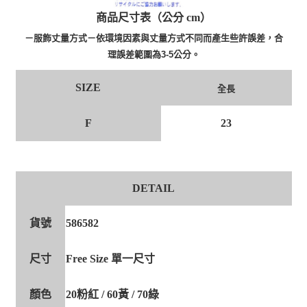
商品尺寸表（公分 cm）
－服飾丈量方式－依環境因素與丈量方式不同而產生些許誤差，合
理誤差範圍為3-5公分。
SIZE
全長
F
23
DETAIL
貨號
586582
尺寸
Free Size 單一尺寸
顏色
20粉紅 / 60黃 / 70綠