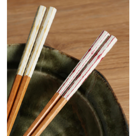
每筆NT$80，滿NT$888(含以上)免運費
３．安心：先確認商品／服務後，再付款。
【繳款方式說明】
1.分期款項不併入電信帳單，「大哥付你分期」於每月結算日後寄送繳費提
付款後 全家取貨
【「AFTEE先享後付」結帳流程】
醒簡訊。
１．於結帳方式選擇「AFTEE先享後付」後，將跳轉至「AFTEE先享後付」
每筆NT$80，滿NT$888(含以上)免運費
2.透過簡訊連結打開帳單後，可選擇「超商條碼／台灣大直營門市／銀行轉
結帳頁面，進行簡訊認證並確認金額後，即可完成結帳。
帳／街口支付／iPASS MONEY」等通路繳費。
２．訂單成立數日內，您將收到繳費通知簡訊。
7-11 取貨付款
３．收到繳費通知簡訊後14天內，點擊此簡訊中的連結，可透過四大超商／
【注意事項】
每筆NT$80，滿NT$1,500(含以上)免運費
ATM／網路銀行／等多元方式進行付款，方視為交易完成。
1.本服務係由「台灣大哥大股份有限公司」（以下簡稱本公司）所提供，讓
※ 請注意：結帳手續完成當下不需立刻繳費，但若您需要取消訂單，請聯絡
用戶於交易時，得透過本服務購買商品或服務，並由商店將買賣／分期付款
付款後 7-11取貨
購買商品的店家。未經商家同意取消之訂單仍視為有效，需透過AFTEE先享
買賣價金債權讓與本公司後，依約使用本公司帳單繳交帳款。
後付繳納相關費用。
每筆NT$80，滿NT$1,500(含以上)免運費
2.基於同意付款使用「大哥付你分期」之契約關係目的，商店將以您的個人
※ 交易是否成功請以「AFTEE先享後付 」之結帳頁面顯示為準，若有關於
資料（包含姓名、電話或地址）提供予台灣大哥大進項蒐集、處理及利用，
是否繳費成功／繳費後需取消欲退款等相關疑問，請聯繫「AFTEE先享後付
宅配
由本公司與您本人進行分期帳單所需資料之確認、核對及更正。
客戶支援中心」
https://netprotections.freshdesk.com/support/home
3.完整用戶服務條款，請詳閱以下連結：
https://oppay.tw/userRule
每筆NT$80，滿NT$1,500(含以上)免運費
【注意事項】
１．透過由恩沛科技股份有限公司提供之「AFTEE先享後付」服務完成之交
易，需依本服務之必要範圍內提供個人資料，並將交易相關給付款項請求債
權轉讓予恩沛科技股份有限公司。
２．關於個人資料處理事宜，請瀏覽以下網址：
https://aftee.tw/terms/#terms3
３．未成年的使用者請事先徵得法定代理人或監護人之同意方可使用
「AFTEE先享後付」，若未經同意申辦者引起之損失，本公司不負相關責
任。
４．使用「AFTEE先享後付」時，將依據個別帳號之用戶狀況，依本公司即
時審查核予不同之上限額度；若仍有額度不足之情形，本公司將視審查結果