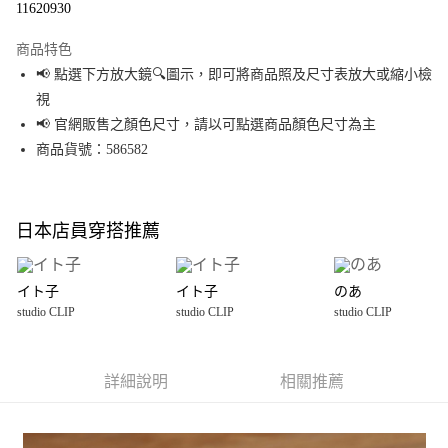
11620930
LINE Pay
商品特色
Apple Pay
📢 點選下方放大鏡🔍圖示，即可將商品照及尺寸表放大或縮小檢
視
街口支付
📢 官網販售之顏色尺寸，請以可點選商品顏色尺寸為主
悠遊付
商品貨號：586582
Google Pay
全盈+PAY
日本店員穿搭推薦
大哥付你分期
相關說明
イト子
イト子
のあ
【大哥付你分期使用說明】
studio CLIP
studio CLIP
studio CLIP
AFTEE先享後付
1.本服務由台灣大哥大提供，台灣大哥大用戶可立即使用無須另外申請。
2.付款方式選擇「大哥付你分期」，訂單成立後會自動跳轉到大哥付的交易
相關說明
流程，驗證手機門號後，選擇欲分期的期數、繳款截止日，確認付款後即完
【關於「AFTEE先享後付」】
成交易。
詳細說明
相關推薦
AFTEE先享後付是「在收到商品之後才付款」的支付方式。 讓您購物簡單便
運送方式
3.實際核准額度、可分期數及費用金額請依後續交易確認頁面所載為準。
利好安心！
4.訂單成立30分鐘內，如未前往確認交易或遇審核未通過，訂單將自動取
１．簡單：不需註冊會員、不需綁卡、不需儲值。
全家 取貨付款
消。如遇「轉專審核」未通過狀況，表示未達大哥付你分期系統評分，恕無
２．便利：只要手機號碼，簡訊認證，即可結帳。
法說明評估內容。