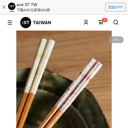
and ST TW
開啟APP
下載APP立即領300券
0
1
/
6