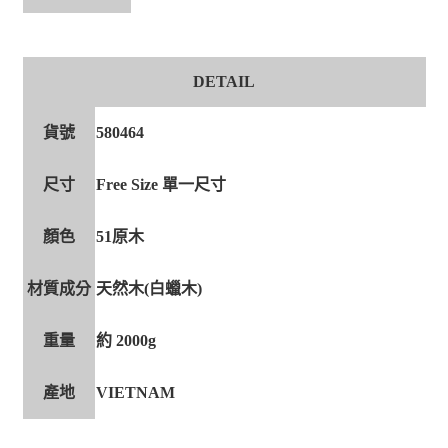
DETAIL
貨號
580464
尺寸
Free Size 單一尺寸
顏色
51原木
材質成分
天然木(白蠟木)
重量
約 2000g
產地
VIETNAM