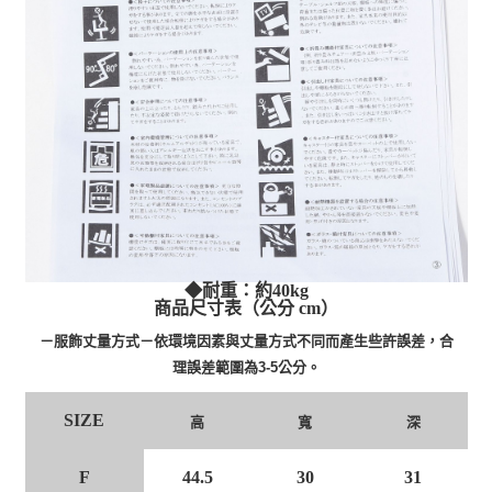
◆耐重：約40kg
商品尺寸表（公分 cm）
－服飾丈量方式－依環境因素與丈量方式不同而產生些許誤差，合
理誤差範圍為3-5公分。
SIZE
高
寬
深
F
44.5
30
31