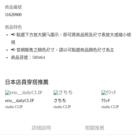
商品編號
LINE Pay
11620900
Apple Pay
商品特色
街口支付
📢 點選下方放大鏡🔍圖示，即可將商品照及尺寸表放大或縮小檢
視
悠遊付
📢 官網販售之顏色尺寸，請以可點選商品顏色尺寸為主
Google Pay
商品貨號：580464
全盈+PAY
大哥付你分期
日本店員穿搭推薦
相關說明
【大哥付你分期使用說明】
AFTEE先享後付
1.本服務由台灣大哥大提供，台灣大哥大用戶可立即使用無須另外申請。
erio__dailyCLIP
さちち
ｳﾗｯﾁ
2.付款方式選擇「大哥付你分期」，訂單成立後會自動跳轉到大哥付的交易
相關說明
studio CLIP
studio CLIP
studio CLIP
流程，驗證手機門號後，選擇欲分期的期數、繳款截止日，確認付款後即完
【關於「AFTEE先享後付」】
成交易。
AFTEE先享後付是「在收到商品之後才付款」的支付方式。 讓您購物簡單便
運送方式
3.實際核准額度、可分期數及費用金額請依後續交易確認頁面所載為準。
利好安心！
4.訂單成立30分鐘內，如未前往確認交易或遇審核未通過，訂單將自動取
１．簡單：不需註冊會員、不需綁卡、不需儲值。
詳細說明
相關推薦
宅配
消。如遇「轉專審核」未通過狀況，表示未達大哥付你分期系統評分，恕無
２．便利：只要手機號碼，簡訊認證，即可結帳。