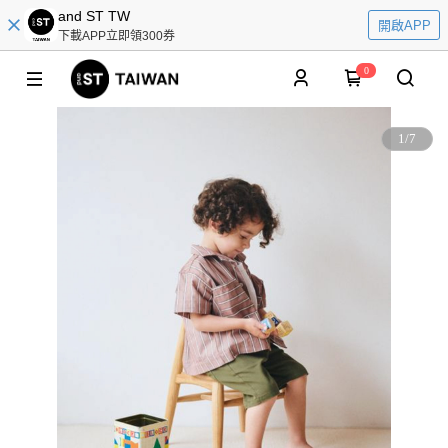
and ST TW
開啟APP
下載APP立即領300券
0
1
/
7