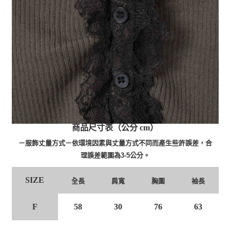
商品尺寸表（公分 cm）
－服飾丈量方式－依環境因素與丈量方式不同而產生些許誤差，合
理誤差範圍為3-5公分。
SIZE
全長
肩寬
胸圍
袖長
F
58
30
76
63