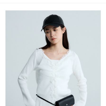
4.訂單成立30分鐘內，如未前往確認交易或遇審核未通過，訂單將自動取
１．簡單：不需註冊會員、不需綁卡、不需儲值。
全家 取貨付款
消。如遇「轉專審核」未通過狀況，表示未達大哥付你分期系統評分，恕無
２．便利：只要手機號碼，簡訊認證，即可結帳。
法說明評估內容。
每筆NT$80，滿NT$888(含以上)免運費
３．安心：先確認商品／服務後，再付款。
【繳款方式說明】
1.分期款項不併入電信帳單，「大哥付你分期」於每月結算日後寄送繳費提
付款後 全家取貨
【「AFTEE先享後付」結帳流程】
醒簡訊。
１．於結帳方式選擇「AFTEE先享後付」後，將跳轉至「AFTEE先享後付」
每筆NT$80，滿NT$888(含以上)免運費
2.透過簡訊連結打開帳單後，可選擇「超商條碼／台灣大直營門市／銀行轉
結帳頁面，進行簡訊認證並確認金額後，即可完成結帳。
帳／街口支付／iPASS MONEY」等通路繳費。
２．訂單成立數日內，您將收到繳費通知簡訊。
7-11 取貨付款
３．收到繳費通知簡訊後14天內，點擊此簡訊中的連結，可透過四大超商／
【注意事項】
每筆NT$80，滿NT$1,500(含以上)免運費
ATM／網路銀行／等多元方式進行付款，方視為交易完成。
1.本服務係由「台灣大哥大股份有限公司」（以下簡稱本公司）所提供，讓
※ 請注意：結帳手續完成當下不需立刻繳費，但若您需要取消訂單，請聯絡
用戶於交易時，得透過本服務購買商品或服務，並由商店將買賣／分期付款
付款後 7-11取貨
購買商品的店家。未經商家同意取消之訂單仍視為有效，需透過AFTEE先享
買賣價金債權讓與本公司後，依約使用本公司帳單繳交帳款。
後付繳納相關費用。
每筆NT$80，滿NT$1,500(含以上)免運費
2.基於同意付款使用「大哥付你分期」之契約關係目的，商店將以您的個人
※ 交易是否成功請以「AFTEE先享後付 」之結帳頁面顯示為準，若有關於
資料（包含姓名、電話或地址）提供予台灣大哥大進項蒐集、處理及利用，
是否繳費成功／繳費後需取消欲退款等相關疑問，請聯繫「AFTEE先享後付
宅配
由本公司與您本人進行分期帳單所需資料之確認、核對及更正。
客戶支援中心」
https://netprotections.freshdesk.com/support/home
3.完整用戶服務條款，請詳閱以下連結：
https://oppay.tw/userRule
每筆NT$80，滿NT$1,500(含以上)免運費
【注意事項】
１．透過由恩沛科技股份有限公司提供之「AFTEE先享後付」服務完成之交
易，需依本服務之必要範圍內提供個人資料，並將交易相關給付款項請求債
權轉讓予恩沛科技股份有限公司。
２．關於個人資料處理事宜，請瀏覽以下網址：
https://aftee.tw/terms/#terms3
３．未成年的使用者請事先徵得法定代理人或監護人之同意方可使用
「AFTEE先享後付」，若未經同意申辦者引起之損失，本公司不負相關責
任。