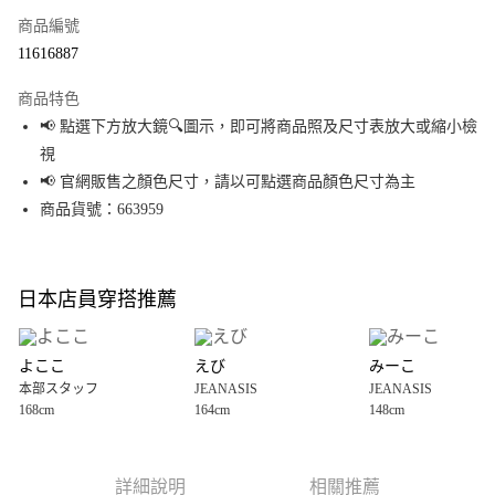
商品編號
超商取貨付款
11616887
LINE Pay
商品特色
Apple Pay
📢 點選下方放大鏡🔍圖示，即可將商品照及尺寸表放大或縮小檢
視
街口支付
📢 官網販售之顏色尺寸，請以可點選商品顏色尺寸為主
悠遊付
商品貨號：663959
Google Pay
全盈+PAY
日本店員穿搭推薦
大哥付你分期
相關說明
よここ
えび
みーこ
【大哥付你分期使用說明】
本部スタッフ
JEANASIS
JEANASIS
AFTEE先享後付
1.本服務由台灣大哥大提供，台灣大哥大用戶可立即使用無須另外申請。
168cm
164cm
148cm
2.付款方式選擇「大哥付你分期」，訂單成立後會自動跳轉到大哥付的交易
相關說明
流程，驗證手機門號後，選擇欲分期的期數、繳款截止日，確認付款後即完
【關於「AFTEE先享後付」】
成交易。
AFTEE先享後付是「在收到商品之後才付款」的支付方式。 讓您購物簡單便
運送方式
3.實際核准額度、可分期數及費用金額請依後續交易確認頁面所載為準。
利好安心！
詳細說明
相關推薦