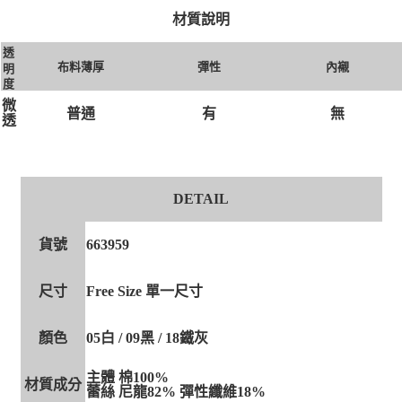
材質說明
透
布料薄厚
彈性
內襯
明
度
微
普通
有
無
透
DETAIL
貨號
663959
尺寸
Free Size 單一尺寸
顏色
05白 / 09黑 / 18鐵灰
主體 棉100%
材質成分
蕾絲 尼龍82% 彈性纖維18%