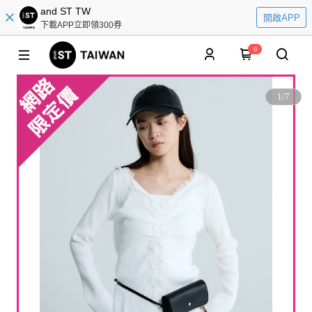
and ST TW
開啟APP
下載APP立即領300券
0
1
/
7