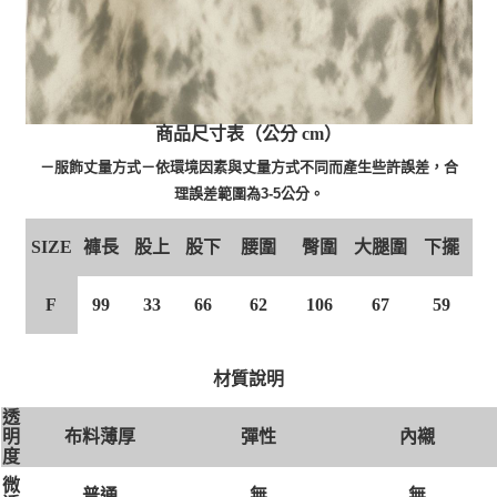
商品尺寸表（公分 cm）
－服飾丈量方式－依環境因素與丈量方式不同而產生些許誤差，合
理誤差範圍為3-5公分。
SIZE
褲長
股上
股下
腰圍
臀圍
大腿圍
下擺
F
99
33
66
62
106
67
59
材質說明
透
布料薄厚
彈性
內襯
明
度
微
無
無
普通