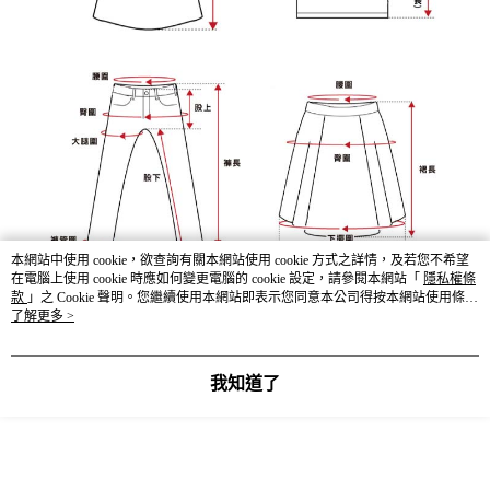
本網站中使用 cookie，欲查詢有關本網站使用 cookie 方式之詳情，及若您不希望
在電腦上使用 cookie 時應如何變更電腦的 cookie 設定，請參閱本網站「
隱私權條
款
」之 Cookie 聲明。您繼續使用本網站即表示您同意本公司得按本網站使用條款
之 Cookie 聲明使用 cookie。
了解更多 >
我知道了