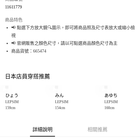
超商取貨付款
11611779
LINE Pay
商品特色
Apple Pay
📢 點選下方放大鏡🔍圖示，即可將商品照及尺寸表放大或縮小檢
視
街口支付
📢 官網販售之顏色尺寸，請以可點選商品顏色尺寸為主
悠遊付
商品貨號：665474
Google Pay
全盈+PAY
日本店員穿搭推薦
大哥付你分期
相關說明
ひょう
みん
あゆち
【大哥付你分期使用說明】
LEPSIM
LEPSIM
LEPSIM
AFTEE先享後付
1.本服務由台灣大哥大提供，台灣大哥大用戶可立即使用無須另外申請。
159cm
154cm
160cm
2.付款方式選擇「大哥付你分期」，訂單成立後會自動跳轉到大哥付的交易
相關說明
流程，驗證手機門號後，選擇欲分期的期數、繳款截止日，確認付款後即完
【關於「AFTEE先享後付」】
成交易。
AFTEE先享後付是「在收到商品之後才付款」的支付方式。 讓您購物簡單便
運送方式
3.實際核准額度、可分期數及費用金額請依後續交易確認頁面所載為準。
利好安心！
詳細說明
相關推薦
4.訂單成立30分鐘內，如未前往確認交易或遇審核未通過，訂單將自動取
１．簡單：不需註冊會員、不需綁卡、不需儲值。
全家 取貨付款
消。如遇「轉專審核」未通過狀況，表示未達大哥付你分期系統評分，恕無