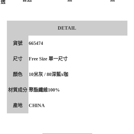
透
DETAIL
貨號
665474
尺寸
Free Size 單一尺寸
顏色
10米灰 / 80深藍x咖
材質成分
聚酯纖維100%
產地
CHINA