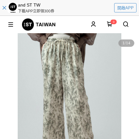
and ST TW
開啟APP
下載APP立即領300券
0
1
/
14