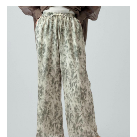
２．便利：只要手機號碼，簡訊認證，即可結帳。
法說明評估內容。
每筆NT$80，滿NT$888(含以上)免運費
３．安心：先確認商品／服務後，再付款。
【繳款方式說明】
1.分期款項不併入電信帳單，「大哥付你分期」於每月結算日後寄送繳費提
付款後 全家取貨
【「AFTEE先享後付」結帳流程】
醒簡訊。
１．於結帳方式選擇「AFTEE先享後付」後，將跳轉至「AFTEE先享後付」
每筆NT$80，滿NT$888(含以上)免運費
2.透過簡訊連結打開帳單後，可選擇「超商條碼／台灣大直營門市／銀行轉
結帳頁面，進行簡訊認證並確認金額後，即可完成結帳。
帳／街口支付／iPASS MONEY」等通路繳費。
２．訂單成立數日內，您將收到繳費通知簡訊。
7-11 取貨付款
３．收到繳費通知簡訊後14天內，點擊此簡訊中的連結，可透過四大超商／
【注意事項】
每筆NT$80，滿NT$1,500(含以上)免運費
ATM／網路銀行／等多元方式進行付款，方視為交易完成。
1.本服務係由「台灣大哥大股份有限公司」（以下簡稱本公司）所提供，讓
※ 請注意：結帳手續完成當下不需立刻繳費，但若您需要取消訂單，請聯絡
用戶於交易時，得透過本服務購買商品或服務，並由商店將買賣／分期付款
付款後 7-11取貨
購買商品的店家。未經商家同意取消之訂單仍視為有效，需透過AFTEE先享
買賣價金債權讓與本公司後，依約使用本公司帳單繳交帳款。
後付繳納相關費用。
每筆NT$80，滿NT$1,500(含以上)免運費
2.基於同意付款使用「大哥付你分期」之契約關係目的，商店將以您的個人
※ 交易是否成功請以「AFTEE先享後付 」之結帳頁面顯示為準，若有關於
資料（包含姓名、電話或地址）提供予台灣大哥大進項蒐集、處理及利用，
是否繳費成功／繳費後需取消欲退款等相關疑問，請聯繫「AFTEE先享後付
宅配
由本公司與您本人進行分期帳單所需資料之確認、核對及更正。
客戶支援中心」
https://netprotections.freshdesk.com/support/home
3.完整用戶服務條款，請詳閱以下連結：
https://oppay.tw/userRule
每筆NT$80，滿NT$1,500(含以上)免運費
【注意事項】
１．透過由恩沛科技股份有限公司提供之「AFTEE先享後付」服務完成之交
易，需依本服務之必要範圍內提供個人資料，並將交易相關給付款項請求債
權轉讓予恩沛科技股份有限公司。
２．關於個人資料處理事宜，請瀏覽以下網址：
https://aftee.tw/terms/#terms3
３．未成年的使用者請事先徵得法定代理人或監護人之同意方可使用
「AFTEE先享後付」，若未經同意申辦者引起之損失，本公司不負相關責
任。
４．使用「AFTEE先享後付」時，將依據個別帳號之用戶狀況，依本公司即