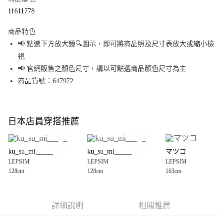
超商取貨付款
11611778
LINE Pay
商品特色
Apple Pay
📢 點選下方放大鏡🔍圖示，即可將商品照及尺寸表放大或縮小檢
視
街口支付
📢 官網販售之顏色尺寸，請以可點選商品顏色尺寸為主
悠遊付
商品貨號：647972
Google Pay
全盈+PAY
日本店員穿搭推薦
大哥付你分期
相關說明
ku_su_mi_____
ku_su_mi_____
マツコ
【大哥付你分期使用說明】
LEPSIM
LEPSIM
LEPSIM
AFTEE先享後付
1.本服務由台灣大哥大提供，台灣大哥大用戶可立即使用無須另外申請。
128cm
128cm
163cm
2.付款方式選擇「大哥付你分期」，訂單成立後會自動跳轉到大哥付的交易
相關說明
流程，驗證手機門號後，選擇欲分期的期數、繳款截止日，確認付款後即完
【關於「AFTEE先享後付」】
成交易。
AFTEE先享後付是「在收到商品之後才付款」的支付方式。 讓您購物簡單便
運送方式
3.實際核准額度、可分期數及費用金額請依後續交易確認頁面所載為準。
利好安心！
詳細說明
相關推薦
4.訂單成立30分鐘內，如未前往確認交易或遇審核未通過，訂單將自動取
１．簡單：不需註冊會員、不需綁卡、不需儲值。
全家 取貨付款
消。如遇「轉專審核」未通過狀況，表示未達大哥付你分期系統評分，恕無