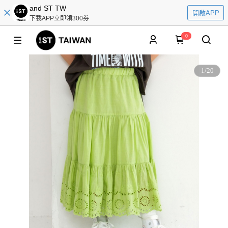
and ST TW
開啟APP
下載APP立即領300券
0
1
/
20