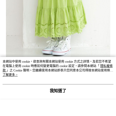
本網站中使用 cookie，欲查詢有關本網站使用 cookie 方式之詳情，及若您不希望
在電腦上使用 cookie 時應如何變更電腦的 cookie 設定，請參閱本網站「
隱私權條
款
」之 Cookie 聲明。您繼續使用本網站即表示您同意本公司得按本網站使用條款
之 Cookie 聲明使用 cookie。
了解更多 >
我知道了