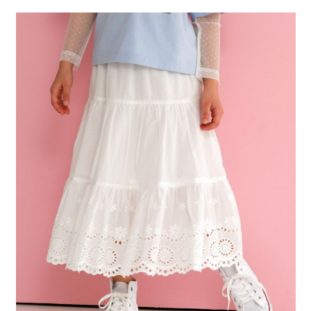
２．便利：只要手機號碼，簡訊認證，即可結帳。
法說明評估內容。
每筆NT$80，滿NT$888(含以上)免運費
３．安心：先確認商品／服務後，再付款。
【繳款方式說明】
1.分期款項不併入電信帳單，「大哥付你分期」於每月結算日後寄送繳費提
付款後 全家取貨
【「AFTEE先享後付」結帳流程】
醒簡訊。
１．於結帳方式選擇「AFTEE先享後付」後，將跳轉至「AFTEE先享後付」
每筆NT$80，滿NT$888(含以上)免運費
2.透過簡訊連結打開帳單後，可選擇「超商條碼／台灣大直營門市／銀行轉
結帳頁面，進行簡訊認證並確認金額後，即可完成結帳。
帳／街口支付／iPASS MONEY」等通路繳費。
２．訂單成立數日內，您將收到繳費通知簡訊。
7-11 取貨付款
３．收到繳費通知簡訊後14天內，點擊此簡訊中的連結，可透過四大超商／
【注意事項】
每筆NT$80，滿NT$1,500(含以上)免運費
ATM／網路銀行／等多元方式進行付款，方視為交易完成。
1.本服務係由「台灣大哥大股份有限公司」（以下簡稱本公司）所提供，讓
※ 請注意：結帳手續完成當下不需立刻繳費，但若您需要取消訂單，請聯絡
用戶於交易時，得透過本服務購買商品或服務，並由商店將買賣／分期付款
付款後 7-11取貨
購買商品的店家。未經商家同意取消之訂單仍視為有效，需透過AFTEE先享
買賣價金債權讓與本公司後，依約使用本公司帳單繳交帳款。
後付繳納相關費用。
每筆NT$80，滿NT$1,500(含以上)免運費
2.基於同意付款使用「大哥付你分期」之契約關係目的，商店將以您的個人
※ 交易是否成功請以「AFTEE先享後付 」之結帳頁面顯示為準，若有關於
資料（包含姓名、電話或地址）提供予台灣大哥大進項蒐集、處理及利用，
是否繳費成功／繳費後需取消欲退款等相關疑問，請聯繫「AFTEE先享後付
宅配
由本公司與您本人進行分期帳單所需資料之確認、核對及更正。
客戶支援中心」
https://netprotections.freshdesk.com/support/home
3.完整用戶服務條款，請詳閱以下連結：
https://oppay.tw/userRule
每筆NT$80，滿NT$1,500(含以上)免運費
【注意事項】
１．透過由恩沛科技股份有限公司提供之「AFTEE先享後付」服務完成之交
易，需依本服務之必要範圍內提供個人資料，並將交易相關給付款項請求債
權轉讓予恩沛科技股份有限公司。
２．關於個人資料處理事宜，請瀏覽以下網址：
https://aftee.tw/terms/#terms3
３．未成年的使用者請事先徵得法定代理人或監護人之同意方可使用
「AFTEE先享後付」，若未經同意申辦者引起之損失，本公司不負相關責
任。
４．使用「AFTEE先享後付」時，將依據個別帳號之用戶狀況，依本公司即