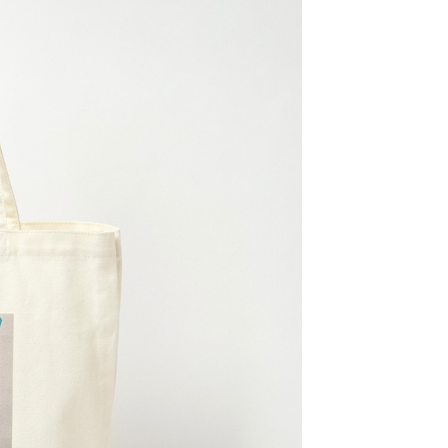
網路銀行／等多元方式進行付款，方視為交易完成。
係由「台灣大哥大股份有限公司」（以下簡稱本公司）所提供，讓
：結帳手續完成當下不需立刻繳費，但若您需要取消訂單，請聯
0，滿NT$1,500(含以上)免運費
易時，得透過本服務購買商品或服務，並由商店將買賣／分期付
的店家。未經商家同意取消之訂單仍視為有效，需透過AFTEE
金債權讓與本公司後，依約使用本公司帳單繳交帳款。
繳納相關費用。
11取貨
意付款使用「大哥付你分期」之契約關係目的，商店將以您的個人
否成功請以「AFTEE先享後付 」之結帳頁面顯示為準，若有關於
0，滿NT$1,500(含以上)免運費
含姓名、電話或地址）提供予台灣大哥大進項蒐集、處理及利
功／繳費後需取消欲退款等相關疑問，請聯繫「AFTEE先享後
公司與您本人進行分期帳單所需資料之確認、核對及更正。
援中心」
https://netprotections.freshdesk.com/support/home
戶服務條款，請詳閱以下連結：
https://oppay.tw/userRule
項】
0，滿NT$1,500(含以上)免運費
恩沛科技股份有限公司提供之「AFTEE先享後付」服務完成之
依本服務之必要範圍內提供個人資料，並將交易相關給付款項請
讓予恩沛科技股份有限公司。
個人資料處理事宜，請瀏覽以下網址：
https://aftee.tw/terms/#terms3
年的使用者請事先徵得法定代理人或監護人之同意方可使用
E先享後付」，若未經同意申辦者引起之損失，本公司不負相關責
AFTEE先享後付」時，將依據個別帳號之用戶狀況，依本公司
核予不同之上限額度；若仍有額度不足之情形，本公司將視審查
用戶進行身份認證。
一人註冊多個帳號或使用他人資訊註冊。若發現惡意使用之情
科技股份有限公司將有權停止該用戶之使用額度並採取法律行