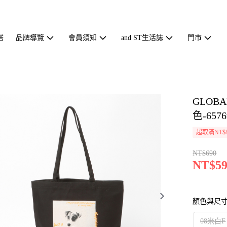
搭
品牌導覽
會員須知
and ST生活誌
門市
GLOB
色-6576
超取滿NT$
NT$690
NT$59
顏色與尺
08米白F