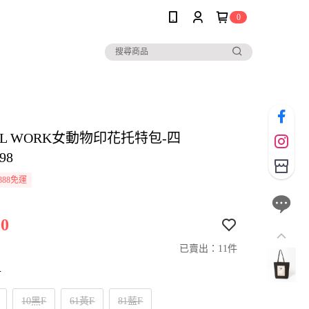
0
AL WORK女動物印花托特包-四
98
888免運
0
已賣出：11件
寸
10黑F
61黃F
81藍F