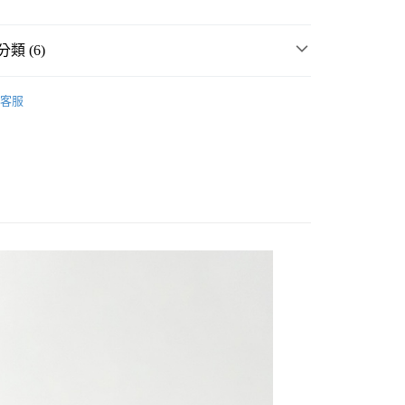
類 (6)
WORK
☀️ 2026・夏裝新登場 🌴
客服
MMER SALE ↘️
GLOBAL WORK
分期
・夏裝新登場 🌴
GLOBAL WORK
你分期使用說明】
享後付
由台灣大哥大提供，台灣大哥大用戶可立即使用無須另外申請。
件
包
托特包
式選擇「大哥付你分期」，訂單成立後會自動跳轉到大哥付的交易
WORK
女裝
配件
包
證手機門號後，選擇欲分期的期數、繳款截止日，確認付款後即
FTEE先享後付」】
。
先享後付是「在收到商品之後才付款」的支付方式。 讓您購物簡單
WORK
🔥 FINAL SALE 3折起↘🈹
准額度、可分期數及費用金額請依後續交易確認頁面所載為準。
心！
立30分鐘內，如未前往確認交易或遇審核未通過，訂單將自動取
：不需註冊會員、不需綁卡、不需儲值。
「轉專審核」未通過狀況，表示未達大哥付你分期系統評分，恕
：只要手機號碼，簡訊認證，即可結帳。
付款
評估內容。
：先確認商品／服務後，再付款。
式說明】
0，滿NT$888(含以上)免運費
項不併入電信帳單，「大哥付你分期」於每月結算日後寄送繳費提
EE先享後付」結帳流程】
家取貨
方式選擇「AFTEE先享後付」後，將跳轉至「AFTEE先享後
訊連結打開帳單後，可選擇「超商條碼／台灣大直營門市／銀行轉
頁面，進行簡訊認證並確認金額後，即可完成結帳。
0，滿NT$888(含以上)免運費
／iPASS MONEY」等通路繳費。
成立數日內，您將收到繳費通知簡訊。
費通知簡訊後14天內，點擊此簡訊中的連結，可透過四大超商
付款
項】