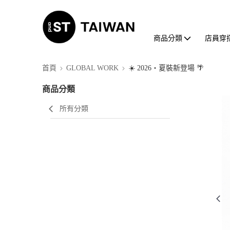
商品分類
店員穿
首頁
GLOBAL WORK
☀️ 2026・夏裝新登場 🌴
商品分類
所有分類