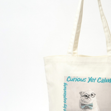
／ATM／
1.本服務
※ 請注意
每筆NT$8
用戶於交
絡購買商品
款買賣價
先享後付
付款後 7-
2.基於同
※ 交易是
每筆NT$8
資料（包
是否繳費成
用，由本
付客戶支
宅配
3.完整用
【注意事
每筆NT$8
１．透過由
交易，需
求債權轉
２．關於
３．未成
「AFTE
任。
４．使用「
即時審查
結果請求
５．嚴禁
形，恩沛
動。