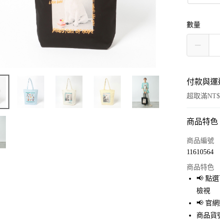
數量
付款與運
超取滿NT$
商品特色
付款方式
信用卡一
商品編號
11610564
超商取貨
商品特色
LINE Pay
📢 
檢視
Apple Pay
📢 
街口支付
商品貨號