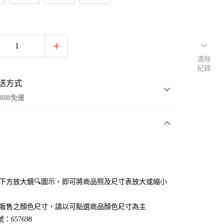
清除
紀錄
送方式
888免運
次付款
付款
點選下方放大鏡🔍圖示，即可將商品照及尺寸表放大或縮小
官網販售之顏色尺寸，請以可點選商品顏色尺寸為主
：657698