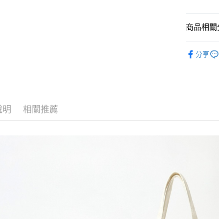
悠遊付
商品相關分
Google Pay
全盈+PAY
GLOBAL 
分享
🈹 夏季 SU
大哥付你
相關說明
☀️ 2026
【大哥付
AFTEE先
1.本服務
女裝
配
2.付款方
相關說明
說明
相關推薦
GLOBAL 
流程，驗
【關於「A
完成交易
AFTEE
GLOBAL 
3.實際核
便利好安
運送方式
4.訂單成
１．簡單
消。如遇
２．便利
全家 取貨
無法說明
３．安心
【繳款方
每筆NT$8
1.分期款
【「AFT
醒簡訊。
付款後 全
１．於結帳
2.透過簡
付」結帳
每筆NT$8
帳／街口支付
２．訂單
３．收到繳
7-11 取貨
【注意事