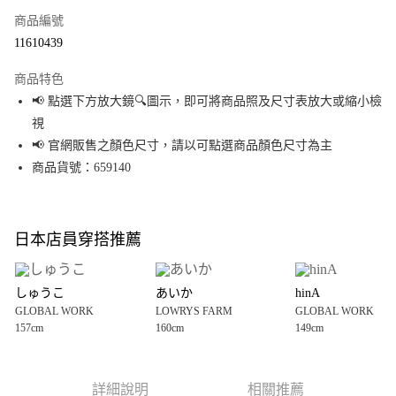
商品編號
超商取貨付款
11610439
LINE Pay
商品特色
Apple Pay
📢 點選下方放大鏡🔍圖示，即可將商品照及尺寸表放大或縮小檢
視
街口支付
📢 官網販售之顏色尺寸，請以可點選商品顏色尺寸為主
悠遊付
商品貨號：659140
Google Pay
全盈+PAY
日本店員穿搭推薦
大哥付你分期
相關說明
しゅうこ
あいか
hinA
【大哥付你分期使用說明】
GLOBAL WORK
LOWRYS FARM
GLOBAL WORK
AFTEE先享後付
1.本服務由台灣大哥大提供，台灣大哥大用戶可立即使用無須另外申請。
157cm
160cm
149cm
2.付款方式選擇「大哥付你分期」，訂單成立後會自動跳轉到大哥付的交易
相關說明
流程，驗證手機門號後，選擇欲分期的期數、繳款截止日，確認付款後即完
【關於「AFTEE先享後付」】
成交易。
AFTEE先享後付是「在收到商品之後才付款」的支付方式。 讓您購物簡單便
運送方式
3.實際核准額度、可分期數及費用金額請依後續交易確認頁面所載為準。
利好安心！
詳細說明
相關推薦