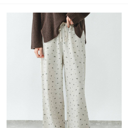
4.訂單成立30分鐘內，如未前往確認交易或遇審核未通過，訂單將自動取
１．簡單：不需註冊會員、不需綁卡、不需儲值。
全家 取貨付款
消。如遇「轉專審核」未通過狀況，表示未達大哥付你分期系統評分，恕無
２．便利：只要手機號碼，簡訊認證，即可結帳。
法說明評估內容。
每筆NT$80，滿NT$888(含以上)免運費
３．安心：先確認商品／服務後，再付款。
【繳款方式說明】
1.分期款項不併入電信帳單，「大哥付你分期」於每月結算日後寄送繳費提
付款後 全家取貨
【「AFTEE先享後付」結帳流程】
醒簡訊。
１．於結帳方式選擇「AFTEE先享後付」後，將跳轉至「AFTEE先享後付」
每筆NT$80，滿NT$888(含以上)免運費
2.透過簡訊連結打開帳單後，可選擇「超商條碼／台灣大直營門市／銀行轉
結帳頁面，進行簡訊認證並確認金額後，即可完成結帳。
帳／街口支付／iPASS MONEY」等通路繳費。
２．訂單成立數日內，您將收到繳費通知簡訊。
7-11 取貨付款
３．收到繳費通知簡訊後14天內，點擊此簡訊中的連結，可透過四大超商／
【注意事項】
每筆NT$80，滿NT$1,500(含以上)免運費
ATM／網路銀行／等多元方式進行付款，方視為交易完成。
1.本服務係由「台灣大哥大股份有限公司」（以下簡稱本公司）所提供，讓
※ 請注意：結帳手續完成當下不需立刻繳費，但若您需要取消訂單，請聯絡
用戶於交易時，得透過本服務購買商品或服務，並由商店將買賣／分期付款
付款後 7-11取貨
購買商品的店家。未經商家同意取消之訂單仍視為有效，需透過AFTEE先享
買賣價金債權讓與本公司後，依約使用本公司帳單繳交帳款。
後付繳納相關費用。
每筆NT$80，滿NT$1,500(含以上)免運費
2.基於同意付款使用「大哥付你分期」之契約關係目的，商店將以您的個人
※ 交易是否成功請以「AFTEE先享後付 」之結帳頁面顯示為準，若有關於
資料（包含姓名、電話或地址）提供予台灣大哥大進項蒐集、處理及利用，
是否繳費成功／繳費後需取消欲退款等相關疑問，請聯繫「AFTEE先享後付
宅配
由本公司與您本人進行分期帳單所需資料之確認、核對及更正。
客戶支援中心」
https://netprotections.freshdesk.com/support/home
3.完整用戶服務條款，請詳閱以下連結：
https://oppay.tw/userRule
每筆NT$80，滿NT$1,500(含以上)免運費
【注意事項】
１．透過由恩沛科技股份有限公司提供之「AFTEE先享後付」服務完成之交
易，需依本服務之必要範圍內提供個人資料，並將交易相關給付款項請求債
權轉讓予恩沛科技股份有限公司。
２．關於個人資料處理事宜，請瀏覽以下網址：
https://aftee.tw/terms/#terms3
３．未成年的使用者請事先徵得法定代理人或監護人之同意方可使用
「AFTEE先享後付」，若未經同意申辦者引起之損失，本公司不負相關責
任。