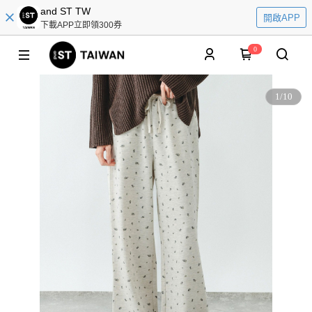
and ST TW
開啟APP
下載APP立即領300券
0
1
/
10