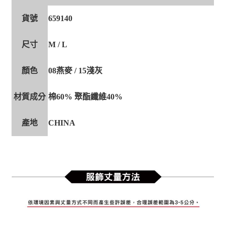
貨號
659140
尺寸
M / L
顏色
08燕麥 / 15淺灰
材質成分
棉60% 聚酯纖維40%
產地
CHINA