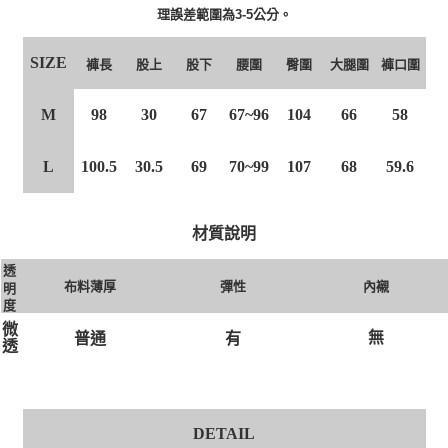
理誤差範圍為3-5公分。
SIZE
股上
股下
腰圍
臀圍
褲長
大腿圍
褲口圍
M
98
30
67
67~96
104
66
58
L
100.5
30.5
69
70~99
107
68
59.6
材質說明
透
布料薄厚
彈性
內襯
明
度
微
無
有
普通
透
DETAIL