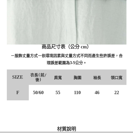
商品尺寸表（公分 cm）
－服飾丈量方式－依環境因素與丈量方式不同而產生些許誤差，合
理誤差範圍為3-5公分。
衣長(前/
SIZE
肩寬
胸圍
袖長
領口寬
後)
F
50/60
55
110
46
22
材質說明