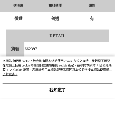
透明度
布料薄厚
彈性
微透
普通
有
DETAIL
貨號
662397
本網站中使用 cookie，欲查詢有關本網站使用 cookie 方式之詳情，及若您不希望
尺寸
Free Size 單一尺寸
在電腦上使用 cookie 時應如何變更電腦的 cookie 設定，請參閱本網站「
隱私權條
款
」之 Cookie 聲明。您繼續使用本網站即表示您同意本公司得按本網站使用條款
之 Cookie 聲明使用 cookie。
了解更多 >
顏色
12淺灰 / 59摩卡棕 / 88深藍
針織部分 聚丙烯腈纖維100%
材質成分
底布 再生纖維素纖維51% 嫘縈44% 尼龍4% 麻
我知道了
1%
產地
CHINA