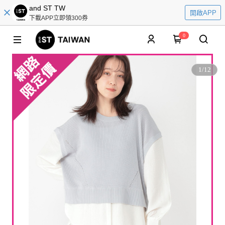
and ST TW
開啟APP
下載APP立即領300券
0
1
/
12