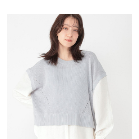
4.訂單成立30分鐘內，如未前往確認交易或遇審核未通過，訂單將自動取
１．簡單：不需註冊會員、不需綁卡、不需儲值。
全家 取貨付款
消。如遇「轉專審核」未通過狀況，表示未達大哥付你分期系統評分，恕無
２．便利：只要手機號碼，簡訊認證，即可結帳。
法說明評估內容。
每筆NT$80，滿NT$888(含以上)免運費
３．安心：先確認商品／服務後，再付款。
【繳款方式說明】
1.分期款項不併入電信帳單，「大哥付你分期」於每月結算日後寄送繳費提
付款後 全家取貨
【「AFTEE先享後付」結帳流程】
醒簡訊。
１．於結帳方式選擇「AFTEE先享後付」後，將跳轉至「AFTEE先享後付」
每筆NT$80，滿NT$888(含以上)免運費
2.透過簡訊連結打開帳單後，可選擇「超商條碼／台灣大直營門市／銀行轉
結帳頁面，進行簡訊認證並確認金額後，即可完成結帳。
帳／街口支付／iPASS MONEY」等通路繳費。
２．訂單成立數日內，您將收到繳費通知簡訊。
7-11 取貨付款
３．收到繳費通知簡訊後14天內，點擊此簡訊中的連結，可透過四大超商／
【注意事項】
每筆NT$80，滿NT$1,500(含以上)免運費
ATM／網路銀行／等多元方式進行付款，方視為交易完成。
1.本服務係由「台灣大哥大股份有限公司」（以下簡稱本公司）所提供，讓
※ 請注意：結帳手續完成當下不需立刻繳費，但若您需要取消訂單，請聯絡
用戶於交易時，得透過本服務購買商品或服務，並由商店將買賣／分期付款
付款後 7-11取貨
購買商品的店家。未經商家同意取消之訂單仍視為有效，需透過AFTEE先享
買賣價金債權讓與本公司後，依約使用本公司帳單繳交帳款。
後付繳納相關費用。
每筆NT$80，滿NT$1,500(含以上)免運費
2.基於同意付款使用「大哥付你分期」之契約關係目的，商店將以您的個人
※ 交易是否成功請以「AFTEE先享後付 」之結帳頁面顯示為準，若有關於
資料（包含姓名、電話或地址）提供予台灣大哥大進項蒐集、處理及利用，
是否繳費成功／繳費後需取消欲退款等相關疑問，請聯繫「AFTEE先享後付
宅配
由本公司與您本人進行分期帳單所需資料之確認、核對及更正。
客戶支援中心」
https://netprotections.freshdesk.com/support/home
3.完整用戶服務條款，請詳閱以下連結：
https://oppay.tw/userRule
每筆NT$80，滿NT$1,500(含以上)免運費
【注意事項】
１．透過由恩沛科技股份有限公司提供之「AFTEE先享後付」服務完成之交
易，需依本服務之必要範圍內提供個人資料，並將交易相關給付款項請求債
權轉讓予恩沛科技股份有限公司。
２．關於個人資料處理事宜，請瀏覽以下網址：
https://aftee.tw/terms/#terms3
３．未成年的使用者請事先徵得法定代理人或監護人之同意方可使用
「AFTEE先享後付」，若未經同意申辦者引起之損失，本公司不負相關責
任。