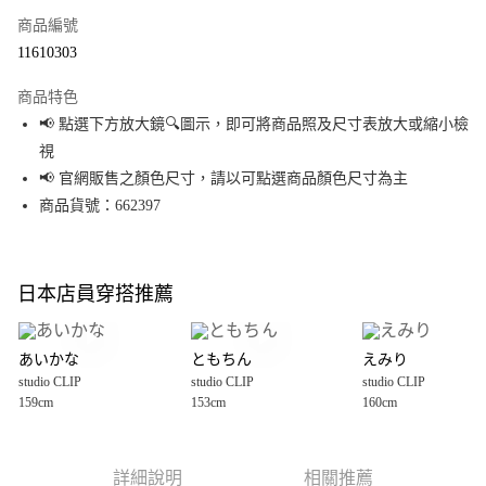
商品編號
超商取貨付款
11610303
LINE Pay
商品特色
Apple Pay
📢 點選下方放大鏡🔍圖示，即可將商品照及尺寸表放大或縮小檢
視
街口支付
📢 官網販售之顏色尺寸，請以可點選商品顏色尺寸為主
悠遊付
商品貨號：662397
Google Pay
全盈+PAY
日本店員穿搭推薦
大哥付你分期
相關說明
あいかな
ともちん
えみり
【大哥付你分期使用說明】
studio CLIP
studio CLIP
studio CLIP
AFTEE先享後付
1.本服務由台灣大哥大提供，台灣大哥大用戶可立即使用無須另外申請。
159cm
153cm
160cm
2.付款方式選擇「大哥付你分期」，訂單成立後會自動跳轉到大哥付的交易
相關說明
流程，驗證手機門號後，選擇欲分期的期數、繳款截止日，確認付款後即完
【關於「AFTEE先享後付」】
成交易。
AFTEE先享後付是「在收到商品之後才付款」的支付方式。 讓您購物簡單便
運送方式
3.實際核准額度、可分期數及費用金額請依後續交易確認頁面所載為準。
利好安心！
詳細說明
相關推薦