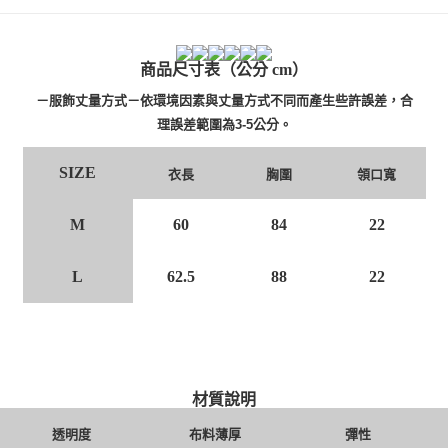
4.訂單成立30分鐘內，如未前往確認交易或遇審核未通過，訂單將自動取
１．簡單：不需註冊會員、不需綁卡、不需儲值。
全家 取貨付款
消。如遇「轉專審核」未通過狀況，表示未達大哥付你分期系統評分，恕無
２．便利：只要手機號碼，簡訊認證，即可結帳。
法說明評估內容。
每筆NT$80，滿NT$888(含以上)免運費
３．安心：先確認商品／服務後，再付款。
【繳款方式說明】
商品尺寸表（公分 cm）
1.分期款項不併入電信帳單，「大哥付你分期」於每月結算日後寄送繳費提
付款後 全家取貨
【「AFTEE先享後付」結帳流程】
醒簡訊。
１．於結帳方式選擇「AFTEE先享後付」後，將跳轉至「AFTEE先享後付」
－服飾丈量方式－依環境因素與丈量方式不同而產生些許誤差，合
每筆NT$80，滿NT$888(含以上)免運費
2.透過簡訊連結打開帳單後，可選擇「超商條碼／台灣大直營門市／銀行轉
結帳頁面，進行簡訊認證並確認金額後，即可完成結帳。
理誤差範圍為3-5公分。
帳／街口支付／iPASS MONEY」等通路繳費。
２．訂單成立數日內，您將收到繳費通知簡訊。
7-11 取貨付款
３．收到繳費通知簡訊後14天內，點擊此簡訊中的連結，可透過四大超商／
【注意事項】
每筆NT$80，滿NT$1,500(含以上)免運費
ATM／網路銀行／等多元方式進行付款，方視為交易完成。
SIZE
衣長
胸圍
領口寬
1.本服務係由「台灣大哥大股份有限公司」（以下簡稱本公司）所提供，讓
※ 請注意：結帳手續完成當下不需立刻繳費，但若您需要取消訂單，請聯絡
用戶於交易時，得透過本服務購買商品或服務，並由商店將買賣／分期付款
付款後 7-11取貨
購買商品的店家。未經商家同意取消之訂單仍視為有效，需透過AFTEE先享
買賣價金債權讓與本公司後，依約使用本公司帳單繳交帳款。
M
60
84
22
後付繳納相關費用。
每筆NT$80，滿NT$1,500(含以上)免運費
2.基於同意付款使用「大哥付你分期」之契約關係目的，商店將以您的個人
※ 交易是否成功請以「AFTEE先享後付 」之結帳頁面顯示為準，若有關於
資料（包含姓名、電話或地址）提供予台灣大哥大進項蒐集、處理及利用，
是否繳費成功／繳費後需取消欲退款等相關疑問，請聯繫「AFTEE先享後付
宅配
由本公司與您本人進行分期帳單所需資料之確認、核對及更正。
L
62.5
88
22
客戶支援中心」
https://netprotections.freshdesk.com/support/home
3.完整用戶服務條款，請詳閱以下連結：
https://oppay.tw/userRule
每筆NT$80，滿NT$1,500(含以上)免運費
【注意事項】
１．透過由恩沛科技股份有限公司提供之「AFTEE先享後付」服務完成之交
易，需依本服務之必要範圍內提供個人資料，並將交易相關給付款項請求債
權轉讓予恩沛科技股份有限公司。
２．關於個人資料處理事宜，請瀏覽以下網址：
https://aftee.tw/terms/#terms3
材質說明
３．未成年的使用者請事先徵得法定代理人或監護人之同意方可使用
「AFTEE先享後付」，若未經同意申辦者引起之損失，本公司不負相關責
透明度
布料薄厚
彈性
任。