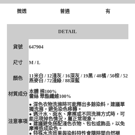
４．使用「AFTEE先享後付」時，將依據個別帳號之用戶狀況，依本公司即
時審查核予不同之上限額度；若仍有額度不足之情形，本公司將視審查結果
微透
普通
有
請求用戶進行身份認證。
５．嚴禁一人註冊多個帳號或使用他人資訊註冊。若發現惡意使用之情形，
恩沛科技股份有限公司將有權停止該用戶之使用額度並採取法律行動。
DETAIL
貨號
647904
尺寸
M / L
11米白 / 12淺灰 / 16深灰 / 19黑 / 40橘 / 50棕 / 52
顏色
燕麥白 / 72淺綠 / 88深藍
本體 棉100%
材質成分
蕾絲 聚酯纖維100%
● 深色衣物洗滌時可能釋出多餘染料，建議單
獨洗滌，避免染色移轉。
● 遇汗水、雨水、摩擦或不同洗滌方式時，可
能出現掉色情況，屬正常現象。
注意事項
● 建議避免搭配淺色衣物、包包或飾品，以免
摩擦造成染色。
● 特殊水洗效果與染料特性會隨時間自然褪