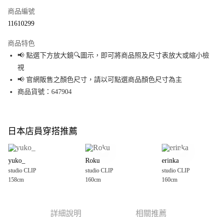
商品編號
超商取貨付款
11610299
LINE Pay
商品特色
Apple Pay
📢 點選下方放大鏡🔍圖示，即可將商品照及尺寸表放大或縮小檢
視
街口支付
📢 官網販售之顏色尺寸，請以可點選商品顏色尺寸為主
悠遊付
商品貨號：647904
Google Pay
全盈+PAY
日本店員穿搭推薦
大哥付你分期
相關說明
yuko_
Roku
erinka
【大哥付你分期使用說明】
studio CLIP
studio CLIP
studio CLIP
AFTEE先享後付
1.本服務由台灣大哥大提供，台灣大哥大用戶可立即使用無須另外申請。
158cm
160cm
160cm
2.付款方式選擇「大哥付你分期」，訂單成立後會自動跳轉到大哥付的交易
相關說明
流程，驗證手機門號後，選擇欲分期的期數、繳款截止日，確認付款後即完
【關於「AFTEE先享後付」】
成交易。
AFTEE先享後付是「在收到商品之後才付款」的支付方式。 讓您購物簡單便
運送方式
3.實際核准額度、可分期數及費用金額請依後續交易確認頁面所載為準。
利好安心！
詳細說明
相關推薦