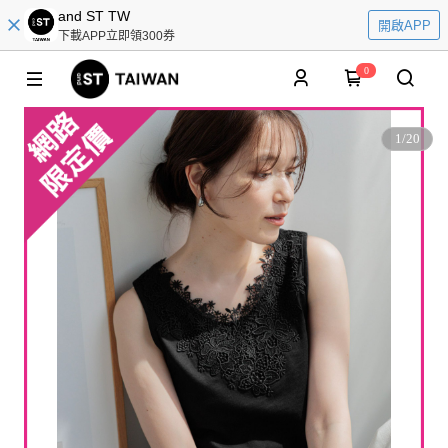
and ST TW
開啟APP
下載APP立即領300券
0
1
/
20