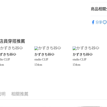
悠遊付
商品相關分
Google Pay
全盈+PAY
studio CLI
分享
☀️ 2026
大哥付你
相關說明
女裝
上
【大哥付
店員穿搭推薦
AFTEE先
1.本服務
女裝
上
2.付款方
相關說明
studio CLI
流程，驗
【關於「A
ずきち🧸🐶
かずきち🧸🐶
かずきち🧸🐶
完成交易
AFTEE
studio CLI
3.實際核
dio CLIP
studio CLIP
studio CLIP
便利好安
運送方式
4.訂單成
１．簡單
4cm
154cm
154cm
studio CLI
消。如遇
２．便利
全家 取貨
無法說明
３．安心
【繳款方
每筆NT$8
1.分期款
【「AFT
醒簡訊。
付款後 全
１．於結帳
2.透過簡
付」結帳
每筆NT$8
帳／街口支付
說明
相關推薦
２．訂單
３．收到繳
7-11 取貨
【注意事
／ATM／
1.本服務