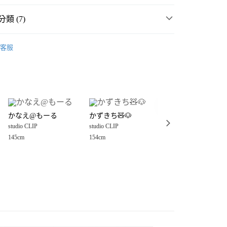
類 (7)
P
☀️ 2026・夏裝新登場 🌴
客服
・夏裝新登場 🌴
studio CLIP
分期
衣
T恤
你分期使用說明】
享後付
由台灣大哥大提供，台灣大哥大用戶可立即使用無須另外申請。
衣
背心
式選擇「大哥付你分期」，訂單成立後會自動跳轉到大哥付的交易
P
女裝
上衣
T恤
證手機門號後，選擇欲分期的期數、繳款截止日，確認付款後即
FTEE先享後付」】
。
かなえ@もーる
かずきち🧸🐶
実里
先享後付是「在收到商品之後才付款」的支付方式。 讓您購物簡單
P
女裝
上衣
背心
准額度、可分期數及費用金額請依後續交易確認頁面所載為準。
studio CLIP
studio CLIP
studio CLIP
心！
立30分鐘內，如未前往確認交易或遇審核未通過，訂單將自動取
：不需註冊會員、不需綁卡、不需儲值。
145cm
154cm
150cm
P
୨୧𝗘𝗠𝗕𝗥𝗢𝗜𝗗𝗘𝗥𝗬｜清爽感刺繡💐
「轉專審核」未通過狀況，表示未達大哥付你分期系統評分，恕
：只要手機號碼，簡訊認證，即可結帳。
付款
評估內容。
：先確認商品／服務後，再付款。
式說明】
0，滿NT$888(含以上)免運費
項不併入電信帳單，「大哥付你分期」於每月結算日後寄送繳費提
EE先享後付」結帳流程】
家取貨
方式選擇「AFTEE先享後付」後，將跳轉至「AFTEE先享後
訊連結打開帳單後，可選擇「超商條碼／台灣大直營門市／銀行轉
頁面，進行簡訊認證並確認金額後，即可完成結帳。
0，滿NT$888(含以上)免運費
／iPASS MONEY」等通路繳費。
成立數日內，您將收到繳費通知簡訊。
費通知簡訊後14天內，點擊此簡訊中的連結，可透過四大超商
付款
項】
網路銀行／等多元方式進行付款，方視為交易完成。
係由「台灣大哥大股份有限公司」（以下簡稱本公司）所提供，讓