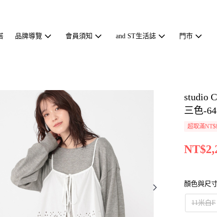
搭
品牌導覽
會員須知
and ST生活誌
門市
stud
三色-64
超取滿NT$
NT$2,
顏色與尺
11米白F