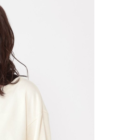
：結帳手續完成當下不需立刻繳費，但若您需要取消訂單，請聯
0，滿NT$1,500(含以上)免運費
易時，得透過本服務購買商品或服務，並由商店將買賣／分期付
的店家。未經商家同意取消之訂單仍視為有效，需透過AFTEE
金債權讓與本公司後，依約使用本公司帳單繳交帳款。
繳納相關費用。
11取貨
意付款使用「大哥付你分期」之契約關係目的，商店將以您的個人
否成功請以「AFTEE先享後付 」之結帳頁面顯示為準，若有關於
0，滿NT$1,500(含以上)免運費
含姓名、電話或地址）提供予台灣大哥大進項蒐集、處理及利
功／繳費後需取消欲退款等相關疑問，請聯繫「AFTEE先享後
公司與您本人進行分期帳單所需資料之確認、核對及更正。
援中心」
https://netprotections.freshdesk.com/support/home
戶服務條款，請詳閱以下連結：
https://oppay.tw/userRule
項】
0，滿NT$1,500(含以上)免運費
恩沛科技股份有限公司提供之「AFTEE先享後付」服務完成之
依本服務之必要範圍內提供個人資料，並將交易相關給付款項請
讓予恩沛科技股份有限公司。
個人資料處理事宜，請瀏覽以下網址：
https://aftee.tw/terms/#terms3
年的使用者請事先徵得法定代理人或監護人之同意方可使用
E先享後付」，若未經同意申辦者引起之損失，本公司不負相關責
AFTEE先享後付」時，將依據個別帳號之用戶狀況，依本公司
核予不同之上限額度；若仍有額度不足之情形，本公司將視審查
用戶進行身份認證。
一人註冊多個帳號或使用他人資訊註冊。若發現惡意使用之情
科技股份有限公司將有權停止該用戶之使用額度並採取法律行