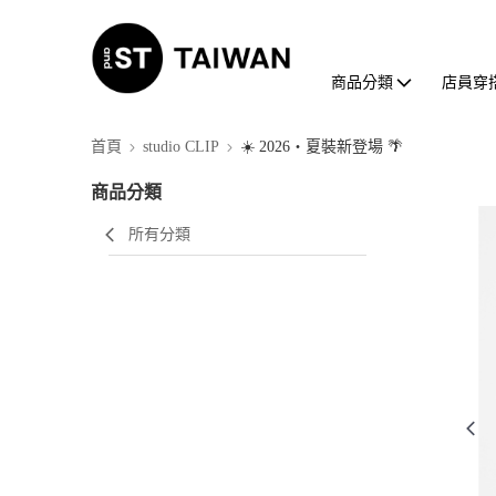
商品分類
店員穿
首頁
studio CLIP
☀️ 2026・夏裝新登場 🌴
商品分類
所有分類