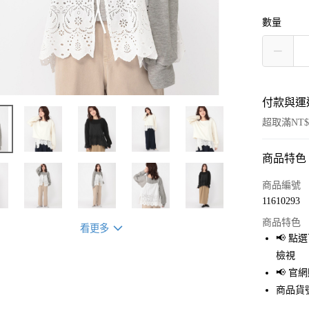
數量
付款與運
超取滿NT$
商品特色
付款方式
信用卡一
商品編號
11610293
超商取貨
商品特色
看更多
LINE Pay
📢 
檢視
Apple Pay
📢 
街口支付
商品貨號