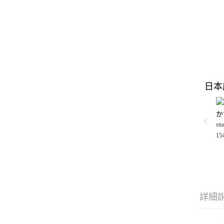
日本
か
stu
15
詳細