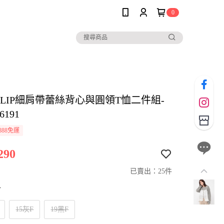
0
io CLIP細肩帶蕾絲背心與圓領T恤二件組-
6191
888免運
290
已賣出：25件
寸
15灰F
19黑F