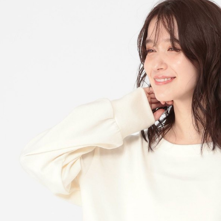
※ 請注意
每筆NT$8
用戶於交
絡購買商品
款買賣價
先享後付
付款後 7-
2.基於同
※ 交易是
每筆NT$8
資料（包
是否繳費成
用，由本
付客戶支
宅配
3.完整用
【注意事
每筆NT$8
１．透過由
交易，需
求債權轉
２．關於
３．未成
「AFTE
任。
４．使用「
即時審查
結果請求
５．嚴禁
形，恩沛
動。