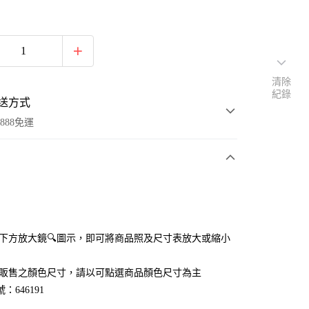
清除
紀錄
送方式
888免運
次付款
付款
點選下方放大鏡🔍圖示，即可將商品照及尺寸表放大或縮小
官網販售之顏色尺寸，請以可點選商品顏色尺寸為主
：646191