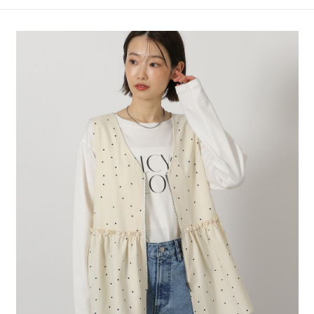
4.訂單成立30分鐘內，如未前往確認交易或遇審核未通過，訂單將自動取
１．簡單：不需註冊會員、不需綁卡、不需儲值。
全家 取貨付款
消。如遇「轉專審核」未通過狀況，表示未達大哥付你分期系統評分，恕無
２．便利：只要手機號碼，簡訊認證，即可結帳。
法說明評估內容。
每筆NT$80，滿NT$888(含以上)免運費
３．安心：先確認商品／服務後，再付款。
【繳款方式說明】
1.分期款項不併入電信帳單，「大哥付你分期」於每月結算日後寄送繳費提
付款後 全家取貨
【「AFTEE先享後付」結帳流程】
醒簡訊。
１．於結帳方式選擇「AFTEE先享後付」後，將跳轉至「AFTEE先享後付」
每筆NT$80，滿NT$888(含以上)免運費
2.透過簡訊連結打開帳單後，可選擇「超商條碼／台灣大直營門市／銀行轉
結帳頁面，進行簡訊認證並確認金額後，即可完成結帳。
帳／街口支付／iPASS MONEY」等通路繳費。
２．訂單成立數日內，您將收到繳費通知簡訊。
7-11 取貨付款
３．收到繳費通知簡訊後14天內，點擊此簡訊中的連結，可透過四大超商／
【注意事項】
每筆NT$80，滿NT$1,500(含以上)免運費
ATM／網路銀行／等多元方式進行付款，方視為交易完成。
1.本服務係由「台灣大哥大股份有限公司」（以下簡稱本公司）所提供，讓
※ 請注意：結帳手續完成當下不需立刻繳費，但若您需要取消訂單，請聯絡
用戶於交易時，得透過本服務購買商品或服務，並由商店將買賣／分期付款
付款後 7-11取貨
購買商品的店家。未經商家同意取消之訂單仍視為有效，需透過AFTEE先享
買賣價金債權讓與本公司後，依約使用本公司帳單繳交帳款。
後付繳納相關費用。
每筆NT$80，滿NT$1,500(含以上)免運費
2.基於同意付款使用「大哥付你分期」之契約關係目的，商店將以您的個人
※ 交易是否成功請以「AFTEE先享後付 」之結帳頁面顯示為準，若有關於
資料（包含姓名、電話或地址）提供予台灣大哥大進項蒐集、處理及利用，
是否繳費成功／繳費後需取消欲退款等相關疑問，請聯繫「AFTEE先享後付
宅配
由本公司與您本人進行分期帳單所需資料之確認、核對及更正。
客戶支援中心」
https://netprotections.freshdesk.com/support/home
3.完整用戶服務條款，請詳閱以下連結：
https://oppay.tw/userRule
每筆NT$80，滿NT$1,500(含以上)免運費
【注意事項】
１．透過由恩沛科技股份有限公司提供之「AFTEE先享後付」服務完成之交
易，需依本服務之必要範圍內提供個人資料，並將交易相關給付款項請求債
權轉讓予恩沛科技股份有限公司。
２．關於個人資料處理事宜，請瀏覽以下網址：
https://aftee.tw/terms/#terms3
３．未成年的使用者請事先徵得法定代理人或監護人之同意方可使用
「AFTEE先享後付」，若未經同意申辦者引起之損失，本公司不負相關責
任。