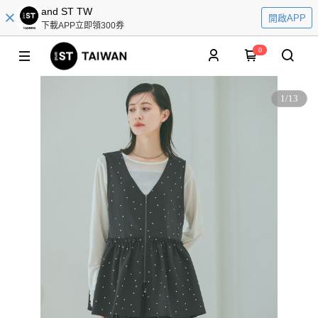
and ST TW
開啟APP
下載APP立即領300券
0
1
/
13