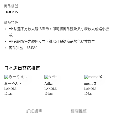
商品編號
超商取貨付款
11609415
LINE Pay
商品特色
Apple Pay
📢 點選下方放大鏡🔍圖示，即可將商品照及尺寸表放大或縮小檢
視
街口支付
📢 官網販售之顏色尺寸，請以可點選商品顏色尺寸為主
悠遊付
商品貨號：654330
Google Pay
全盈+PAY
日本店員穿搭推薦
大哥付你分期
相關說明
みーやん。
Arika
momo🍑
【大哥付你分期使用說明】
LAKOLE
LAKOLE
LAKOLE
AFTEE先享後付
1.本服務由台灣大哥大提供，台灣大哥大用戶可立即使用無須另外申請。
161cm
161cm
154cm
2.付款方式選擇「大哥付你分期」，訂單成立後會自動跳轉到大哥付的交易
相關說明
流程，驗證手機門號後，選擇欲分期的期數、繳款截止日，確認付款後即完
【關於「AFTEE先享後付」】
成交易。
AFTEE先享後付是「在收到商品之後才付款」的支付方式。 讓您購物簡單便
運送方式
3.實際核准額度、可分期數及費用金額請依後續交易確認頁面所載為準。
利好安心！
詳細說明
相關推薦