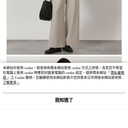
本網站中使用 cookie，欲查詢有關本網站使用 cookie 方式之詳情，及若您不希望
在電腦上使用 cookie 時應如何變更電腦的 cookie 設定，請參閱本網站「
隱私權條
款
」之 Cookie 聲明。您繼續使用本網站即表示您同意本公司得按本網站使用條款
之 Cookie 聲明使用 cookie。
了解更多 >
我知道了