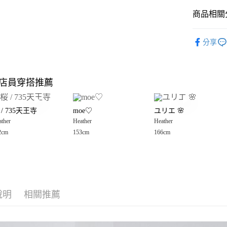
商品相關分
Google Pay
全盈+PAY
🈹 夏季 SU
分享
Heather
大哥付你
相關說明
☀️ 2026
【大哥付
店員穿搭推薦
AFTEE先
1.本服務
Heather
2.付款方
相關說明
女裝
上
流程，驗
【關於「A
 / 735天王寺
moe♡
ユリエ 🌸
完成交易
AFTEE
Heather
3.實際核
ther
Heather
Heather
便利好安
運送方式
4.訂單成
１．簡單
2cm
153cm
166cm
消。如遇
２．便利
全家 取貨
無法說明
３．安心
【繳款方
每筆NT$8
1.分期款
【「AFT
醒簡訊。
付款後 全
１．於結帳
2.透過簡
付」結帳
每筆NT$8
帳／街口支付
說明
相關推薦
２．訂單
３．收到繳
7-11 取貨
【注意事
／ATM／
1.本服務
※ 請注意
每筆NT$8