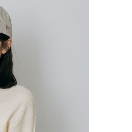
易時，得透過本服務購買商品或服務，並由商店將買賣／分期付
的店家。未經商家同意取消之訂單仍視為有效，需透過AFTEE
金債權讓與本公司後，依約使用本公司帳單繳交帳款。
繳納相關費用。
11取貨
意付款使用「大哥付你分期」之契約關係目的，商店將以您的個人
否成功請以「AFTEE先享後付 」之結帳頁面顯示為準，若有關於
0，滿NT$1,500(含以上)免運費
含姓名、電話或地址）提供予台灣大哥大進項蒐集、處理及利
功／繳費後需取消欲退款等相關疑問，請聯繫「AFTEE先享後
公司與您本人進行分期帳單所需資料之確認、核對及更正。
援中心」
https://netprotections.freshdesk.com/support/home
戶服務條款，請詳閱以下連結：
https://oppay.tw/userRule
項】
0，滿NT$1,500(含以上)免運費
恩沛科技股份有限公司提供之「AFTEE先享後付」服務完成之
依本服務之必要範圍內提供個人資料，並將交易相關給付款項請
讓予恩沛科技股份有限公司。
個人資料處理事宜，請瀏覽以下網址：
https://aftee.tw/terms/#terms3
年的使用者請事先徵得法定代理人或監護人之同意方可使用
E先享後付」，若未經同意申辦者引起之損失，本公司不負相關責
AFTEE先享後付」時，將依據個別帳號之用戶狀況，依本公司
核予不同之上限額度；若仍有額度不足之情形，本公司將視審查
用戶進行身份認證。
一人註冊多個帳號或使用他人資訊註冊。若發現惡意使用之情
科技股份有限公司將有權停止該用戶之使用額度並採取法律行