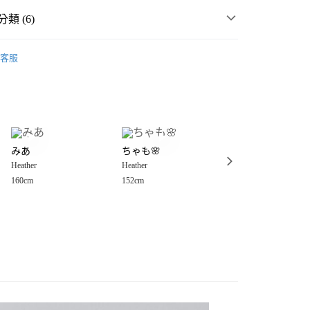
類 (6)
MMER SALE ↘️
Heather
客服
🈹 LAST SALE 最低3折起 ↘️
分期
・夏裝新登場 🌴
Heather
你分期使用說明】
享後付
由台灣大哥大提供，台灣大哥大用戶可立即使用無須另外申請。
女裝
上衣
針織、毛衣
式選擇「大哥付你分期」，訂單成立後會自動跳轉到大哥付的交易
衣
針織、毛衣
證手機門號後，選擇欲分期的期數、繳款截止日，確認付款後即
FTEE先享後付」】
。
みあ
ちゃも🌸
Kuma
先享後付是「在收到商品之後才付款」的支付方式。 讓您購物簡單
☀️ 2026・夏裝新登場 🌴
准額度、可分期數及費用金額請依後續交易確認頁面所載為準。
Heather
Heather
Heather
心！
立30分鐘內，如未前往確認交易或遇審核未通過，訂單將自動取
：不需註冊會員、不需綁卡、不需儲值。
160cm
152cm
150cm
「轉專審核」未通過狀況，表示未達大哥付你分期系統評分，恕
：只要手機號碼，簡訊認證，即可結帳。
付款
評估內容。
：先確認商品／服務後，再付款。
式說明】
0，滿NT$1,500(含以上)免運費
項不併入電信帳單，「大哥付你分期」於每月結算日後寄送繳費提
EE先享後付」結帳流程】
家取貨
方式選擇「AFTEE先享後付」後，將跳轉至「AFTEE先享後
訊連結打開帳單後，可選擇「超商條碼／台灣大直營門市／銀行轉
頁面，進行簡訊認證並確認金額後，即可完成結帳。
0，滿NT$1,500(含以上)免運費
／iPASS MONEY」等通路繳費。
成立數日內，您將收到繳費通知簡訊。
費通知簡訊後14天內，點擊此簡訊中的連結，可透過四大超商
付款
項】
網路銀行／等多元方式進行付款，方視為交易完成。
係由「台灣大哥大股份有限公司」（以下簡稱本公司）所提供，讓
：結帳手續完成當下不需立刻繳費，但若您需要取消訂單，請聯
0，滿NT$1,500(含以上)免運費