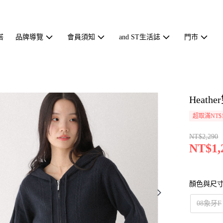
搭
品牌導覽
會員須知
and ST生活誌
門市
Heat
超取滿NT$1
NT$2,290
NT$1,
顏色與尺
08象牙F