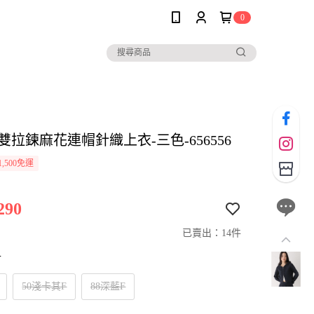
0
her雙拉鍊麻花連帽針織上衣-三色-656556
,500免運
290
已賣出：14件
寸
50淺卡其F
88深藍F