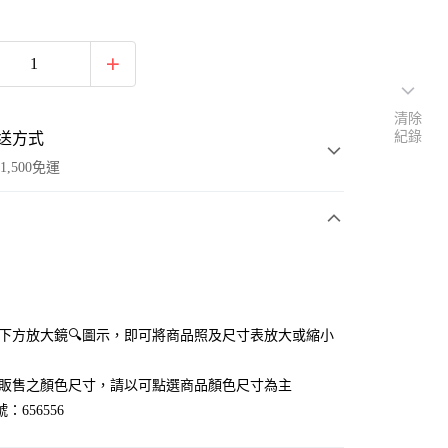
清除
紀錄
送方式
1,500免運
次付款
付款
點選下方放大鏡🔍圖示，即可將商品照及尺寸表放大或縮小
官網販售之顏色尺寸，請以可點選商品顏色尺寸為主
：656556