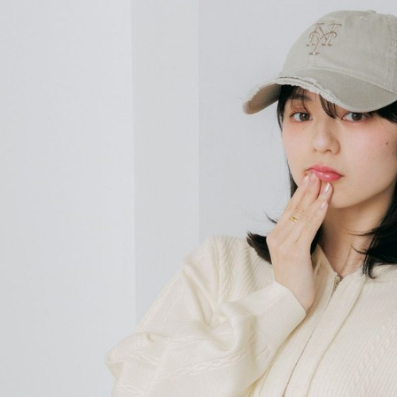
用戶於交
絡購買商品
款買賣價
先享後付
付款後 7-
2.基於同
※ 交易是
每筆NT$8
資料（包
是否繳費成
用，由本
付客戶支
宅配
3.完整用
【注意事
每筆NT$8
１．透過由
交易，需
求債權轉
２．關於
３．未成
「AFTE
任。
４．使用「
即時審查
結果請求
５．嚴禁
形，恩沛
動。