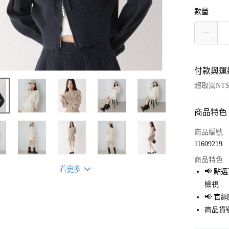
數量
付款與運
超取滿NT$
商品特色
付款方式
信用卡一
商品編號
11609219
超商取貨
商品特色
LINE Pay
看更多
📢 
檢視
Apple Pay
📢 
街口支付
商品貨號
悠遊付