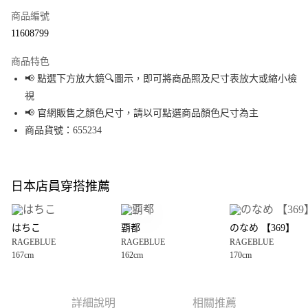
商品編號
超商取貨付款
11608799
LINE Pay
商品特色
Apple Pay
📢 點選下方放大鏡🔍圖示，即可將商品照及尺寸表放大或縮小檢
視
街口支付
📢 官網販售之顏色尺寸，請以可點選商品顏色尺寸為主
悠遊付
商品貨號：655234
Google Pay
全盈+PAY
日本店員穿搭推薦
大哥付你分期
相關說明
はちこ
覇都
のなめ 【369】
【大哥付你分期使用說明】
RAGEBLUE
RAGEBLUE
RAGEBLUE
AFTEE先享後付
1.本服務由台灣大哥大提供，台灣大哥大用戶可立即使用無須另外申請。
167cm
162cm
170cm
2.付款方式選擇「大哥付你分期」，訂單成立後會自動跳轉到大哥付的交易
相關說明
流程，驗證手機門號後，選擇欲分期的期數、繳款截止日，確認付款後即完
【關於「AFTEE先享後付」】
成交易。
AFTEE先享後付是「在收到商品之後才付款」的支付方式。 讓您購物簡單便
運送方式
3.實際核准額度、可分期數及費用金額請依後續交易確認頁面所載為準。
利好安心！
詳細說明
相關推薦