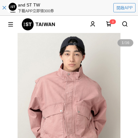
and ST TW
開啟APP
下載APP立即領300券
0
1
/
16