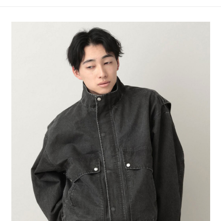
4.訂單成立30分鐘內，如未前往確認交易或遇審核未通過，訂單將自動取
１．簡單：不需註冊會員、不需綁卡、不需儲值。
全家 取貨付款
消。如遇「轉專審核」未通過狀況，表示未達大哥付你分期系統評分，恕無
２．便利：只要手機號碼，簡訊認證，即可結帳。
法說明評估內容。
每筆NT$80，滿NT$1,500(含以上)免運費
３．安心：先確認商品／服務後，再付款。
【繳款方式說明】
1.分期款項不併入電信帳單，「大哥付你分期」於每月結算日後寄送繳費提
付款後 全家取貨
【「AFTEE先享後付」結帳流程】
醒簡訊。
１．於結帳方式選擇「AFTEE先享後付」後，將跳轉至「AFTEE先享後付」
每筆NT$80，滿NT$1,500(含以上)免運費
2.透過簡訊連結打開帳單後，可選擇「超商條碼／台灣大直營門市／銀行轉
結帳頁面，進行簡訊認證並確認金額後，即可完成結帳。
帳／街口支付／iPASS MONEY」等通路繳費。
２．訂單成立數日內，您將收到繳費通知簡訊。
7-11 取貨付款
３．收到繳費通知簡訊後14天內，點擊此簡訊中的連結，可透過四大超商／
【注意事項】
每筆NT$80，滿NT$1,500(含以上)免運費
ATM／網路銀行／等多元方式進行付款，方視為交易完成。
1.本服務係由「台灣大哥大股份有限公司」（以下簡稱本公司）所提供，讓
※ 請注意：結帳手續完成當下不需立刻繳費，但若您需要取消訂單，請聯絡
用戶於交易時，得透過本服務購買商品或服務，並由商店將買賣／分期付款
付款後 7-11取貨
購買商品的店家。未經商家同意取消之訂單仍視為有效，需透過AFTEE先享
買賣價金債權讓與本公司後，依約使用本公司帳單繳交帳款。
後付繳納相關費用。
每筆NT$80，滿NT$1,500(含以上)免運費
2.基於同意付款使用「大哥付你分期」之契約關係目的，商店將以您的個人
※ 交易是否成功請以「AFTEE先享後付 」之結帳頁面顯示為準，若有關於
資料（包含姓名、電話或地址）提供予台灣大哥大進項蒐集、處理及利用，
是否繳費成功／繳費後需取消欲退款等相關疑問，請聯繫「AFTEE先享後付
宅配
由本公司與您本人進行分期帳單所需資料之確認、核對及更正。
客戶支援中心」
https://netprotections.freshdesk.com/support/home
3.完整用戶服務條款，請詳閱以下連結：
https://oppay.tw/userRule
每筆NT$80，滿NT$1,500(含以上)免運費
【注意事項】
１．透過由恩沛科技股份有限公司提供之「AFTEE先享後付」服務完成之交
易，需依本服務之必要範圍內提供個人資料，並將交易相關給付款項請求債
權轉讓予恩沛科技股份有限公司。
２．關於個人資料處理事宜，請瀏覽以下網址：
https://aftee.tw/terms/#terms3
３．未成年的使用者請事先徵得法定代理人或監護人之同意方可使用
「AFTEE先享後付」，若未經同意申辦者引起之損失，本公司不負相關責
任。