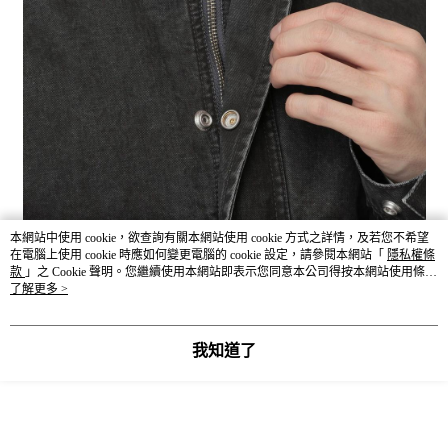
本網站中使用 cookie，欲查詢有關本網站使用 cookie 方式之詳情，及若您不希望
在電腦上使用 cookie 時應如何變更電腦的 cookie 設定，請參閱本網站「
隱私權條
款
」之 Cookie 聲明。您繼續使用本網站即表示您同意本公司得按本網站使用條款
之 Cookie 聲明使用 cookie。
了解更多 >
我知道了