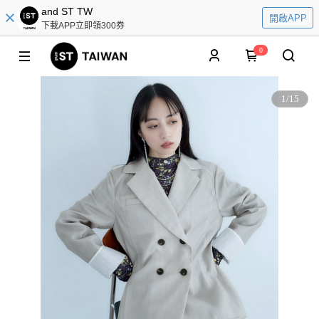
and ST TW
開啟APP
下載APP立即領300券
0
1
/
15