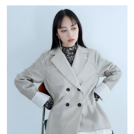
２．便利：只要手機號碼，簡訊認證，即可結帳。
法說明評估內容。
每筆NT$80，滿NT$1,500(含以上)免運費
３．安心：先確認商品／服務後，再付款。
【繳款方式說明】
1.分期款項不併入電信帳單，「大哥付你分期」於每月結算日後寄送繳費提
付款後 全家取貨
【「AFTEE先享後付」結帳流程】
醒簡訊。
１．於結帳方式選擇「AFTEE先享後付」後，將跳轉至「AFTEE先享後付」
每筆NT$80，滿NT$1,500(含以上)免運費
2.透過簡訊連結打開帳單後，可選擇「超商條碼／台灣大直營門市／銀行轉
結帳頁面，進行簡訊認證並確認金額後，即可完成結帳。
帳／街口支付／iPASS MONEY」等通路繳費。
２．訂單成立數日內，您將收到繳費通知簡訊。
7-11 取貨付款
３．收到繳費通知簡訊後14天內，點擊此簡訊中的連結，可透過四大超商／
【注意事項】
每筆NT$80，滿NT$1,500(含以上)免運費
ATM／網路銀行／等多元方式進行付款，方視為交易完成。
1.本服務係由「台灣大哥大股份有限公司」（以下簡稱本公司）所提供，讓
※ 請注意：結帳手續完成當下不需立刻繳費，但若您需要取消訂單，請聯絡
用戶於交易時，得透過本服務購買商品或服務，並由商店將買賣／分期付款
付款後 7-11取貨
購買商品的店家。未經商家同意取消之訂單仍視為有效，需透過AFTEE先享
買賣價金債權讓與本公司後，依約使用本公司帳單繳交帳款。
後付繳納相關費用。
每筆NT$80，滿NT$1,500(含以上)免運費
2.基於同意付款使用「大哥付你分期」之契約關係目的，商店將以您的個人
※ 交易是否成功請以「AFTEE先享後付 」之結帳頁面顯示為準，若有關於
資料（包含姓名、電話或地址）提供予台灣大哥大進項蒐集、處理及利用，
是否繳費成功／繳費後需取消欲退款等相關疑問，請聯繫「AFTEE先享後付
宅配
由本公司與您本人進行分期帳單所需資料之確認、核對及更正。
客戶支援中心」
https://netprotections.freshdesk.com/support/home
3.完整用戶服務條款，請詳閱以下連結：
https://oppay.tw/userRule
每筆NT$80，滿NT$1,500(含以上)免運費
【注意事項】
１．透過由恩沛科技股份有限公司提供之「AFTEE先享後付」服務完成之交
易，需依本服務之必要範圍內提供個人資料，並將交易相關給付款項請求債
權轉讓予恩沛科技股份有限公司。
２．關於個人資料處理事宜，請瀏覽以下網址：
https://aftee.tw/terms/#terms3
３．未成年的使用者請事先徵得法定代理人或監護人之同意方可使用
「AFTEE先享後付」，若未經同意申辦者引起之損失，本公司不負相關責
任。
４．使用「AFTEE先享後付」時，將依據個別帳號之用戶狀況，依本公司即