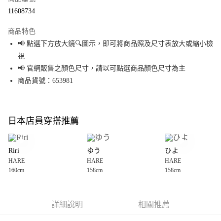
超商取貨付款
11608734
LINE Pay
商品特色
Apple Pay
📢 點選下方放大鏡🔍圖示，即可將商品照及尺寸表放大或縮小檢
視
街口支付
📢 官網販售之顏色尺寸，請以可點選商品顏色尺寸為主
悠遊付
商品貨號：653981
Google Pay
全盈+PAY
日本店員穿搭推薦
大哥付你分期
相關說明
Riri
ゆう
ひよ
【大哥付你分期使用說明】
HARE
HARE
HARE
AFTEE先享後付
1.本服務由台灣大哥大提供，台灣大哥大用戶可立即使用無須另外申請。
160cm
158cm
158cm
2.付款方式選擇「大哥付你分期」，訂單成立後會自動跳轉到大哥付的交易
相關說明
流程，驗證手機門號後，選擇欲分期的期數、繳款截止日，確認付款後即完
【關於「AFTEE先享後付」】
成交易。
AFTEE先享後付是「在收到商品之後才付款」的支付方式。 讓您購物簡單便
運送方式
3.實際核准額度、可分期數及費用金額請依後續交易確認頁面所載為準。
利好安心！
詳細說明
相關推薦
4.訂單成立30分鐘內，如未前往確認交易或遇審核未通過，訂單將自動取
１．簡單：不需註冊會員、不需綁卡、不需儲值。
全家 取貨付款
消。如遇「轉專審核」未通過狀況，表示未達大哥付你分期系統評分，恕無