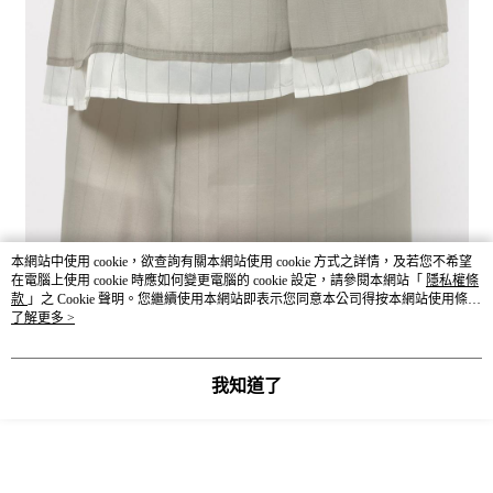
本網站中使用 cookie，欲查詢有關本網站使用 cookie 方式之詳情，及若您不希望
在電腦上使用 cookie 時應如何變更電腦的 cookie 設定，請參閱本網站「
隱私權條
款
」之 Cookie 聲明。您繼續使用本網站即表示您同意本公司得按本網站使用條款
之 Cookie 聲明使用 cookie。
了解更多 >
我知道了