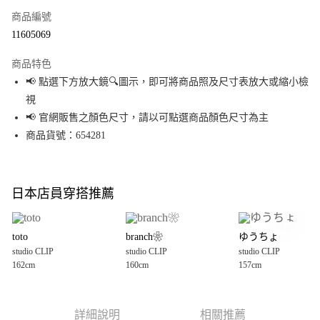
商品編號
超商取貨付款
11605069
LINE Pay
商品特色
Apple Pay
📢 點選下方放大鏡🔍圖示，即可將商品照及尺寸表放大或縮小檢
視
街口支付
📢 官網販售之顏色尺寸，請以可點選商品顏色尺寸為主
悠遊付
商品貨號：654281
Google Pay
全盈+PAY
日本店員穿搭推薦
大哥付你分期
相關說明
toto
branch❀
ゆうちょ
【大哥付你分期使用說明】
studio CLIP
studio CLIP
studio CLIP
AFTEE先享後付
1.本服務由台灣大哥大提供，台灣大哥大用戶可立即使用無須另外申請。
162cm
160cm
157cm
2.付款方式選擇「大哥付你分期」，訂單成立後會自動跳轉到大哥付的交易
相關說明
流程，驗證手機門號後，選擇欲分期的期數、繳款截止日，確認付款後即完
【關於「AFTEE先享後付」】
成交易。
AFTEE先享後付是「在收到商品之後才付款」的支付方式。 讓您購物簡單便
運送方式
3.實際核准額度、可分期數及費用金額請依後續交易確認頁面所載為準。
利好安心！
詳細說明
相關推薦