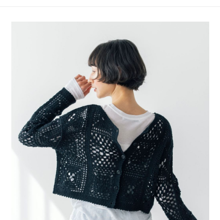
4.訂單成立30分鐘內，如未前往確認交易或遇審核未通過，訂單將自動取
１．簡單：不需註冊會員、不需綁卡、不需儲值。
全家 取貨付款
消。如遇「轉專審核」未通過狀況，表示未達大哥付你分期系統評分，恕無
２．便利：只要手機號碼，簡訊認證，即可結帳。
法說明評估內容。
每筆NT$80，滿NT$888(含以上)免運費
３．安心：先確認商品／服務後，再付款。
【繳款方式說明】
1.分期款項不併入電信帳單，「大哥付你分期」於每月結算日後寄送繳費提
付款後 全家取貨
【「AFTEE先享後付」結帳流程】
醒簡訊。
１．於結帳方式選擇「AFTEE先享後付」後，將跳轉至「AFTEE先享後付」
每筆NT$80，滿NT$888(含以上)免運費
2.透過簡訊連結打開帳單後，可選擇「超商條碼／台灣大直營門市／銀行轉
結帳頁面，進行簡訊認證並確認金額後，即可完成結帳。
帳／街口支付／iPASS MONEY」等通路繳費。
２．訂單成立數日內，您將收到繳費通知簡訊。
7-11 取貨付款
３．收到繳費通知簡訊後14天內，點擊此簡訊中的連結，可透過四大超商／
【注意事項】
每筆NT$80，滿NT$1,500(含以上)免運費
ATM／網路銀行／等多元方式進行付款，方視為交易完成。
1.本服務係由「台灣大哥大股份有限公司」（以下簡稱本公司）所提供，讓
※ 請注意：結帳手續完成當下不需立刻繳費，但若您需要取消訂單，請聯絡
用戶於交易時，得透過本服務購買商品或服務，並由商店將買賣／分期付款
付款後 7-11取貨
購買商品的店家。未經商家同意取消之訂單仍視為有效，需透過AFTEE先享
買賣價金債權讓與本公司後，依約使用本公司帳單繳交帳款。
後付繳納相關費用。
每筆NT$80，滿NT$1,500(含以上)免運費
2.基於同意付款使用「大哥付你分期」之契約關係目的，商店將以您的個人
※ 交易是否成功請以「AFTEE先享後付 」之結帳頁面顯示為準，若有關於
資料（包含姓名、電話或地址）提供予台灣大哥大進項蒐集、處理及利用，
是否繳費成功／繳費後需取消欲退款等相關疑問，請聯繫「AFTEE先享後付
宅配
由本公司與您本人進行分期帳單所需資料之確認、核對及更正。
客戶支援中心」
https://netprotections.freshdesk.com/support/home
3.完整用戶服務條款，請詳閱以下連結：
https://oppay.tw/userRule
每筆NT$80，滿NT$1,500(含以上)免運費
【注意事項】
１．透過由恩沛科技股份有限公司提供之「AFTEE先享後付」服務完成之交
易，需依本服務之必要範圍內提供個人資料，並將交易相關給付款項請求債
權轉讓予恩沛科技股份有限公司。
２．關於個人資料處理事宜，請瀏覽以下網址：
https://aftee.tw/terms/#terms3
３．未成年的使用者請事先徵得法定代理人或監護人之同意方可使用
「AFTEE先享後付」，若未經同意申辦者引起之損失，本公司不負相關責
任。