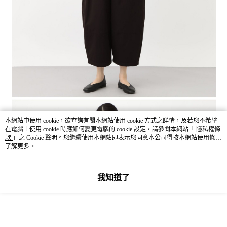
本網站中使用 cookie，欲查詢有關本網站使用 cookie 方式之詳情，及若您不希望
在電腦上使用 cookie 時應如何變更電腦的 cookie 設定，請參閱本網站「
隱私權條
款
」之 Cookie 聲明。您繼續使用本網站即表示您同意本公司得按本網站使用條款
之 Cookie 聲明使用 cookie。
了解更多 >
我知道了