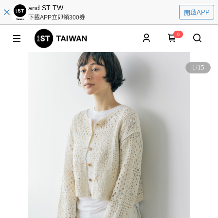
and ST TW
開啟APP
下載APP立即領300券
0
1
/
15