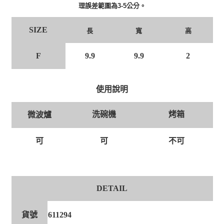
理誤差範圍為3-5公分。
SIZE
長
寬
高
F
9.9
9.9
2
使用說明
洗碗機
烤箱
微波爐
可
可
不可
DETAIL
貨號
611294