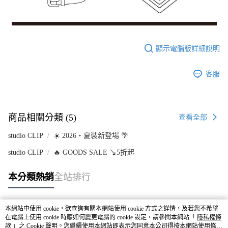
顯示電腦版詳細說明
客服
商品相關分類 (5)
查看全部
studio CLIP
☀️ 2026・夏裝新登場 🌴
studio CLIP
🔥 GOODS SALE ↘5折起
本分類熱銷
全站排行
本網站中使用 cookie，欲查詢有關本網站使用 cookie 方式之詳情，及若您不希望
熱門標籤
在電腦上使用 cookie 時應如何變更電腦的 cookie 設定，請參閱本網站「
隱私權條
款
」之 Cookie 聲明。您繼續使用本網站即表示您同意本公司得按本網站使用條款