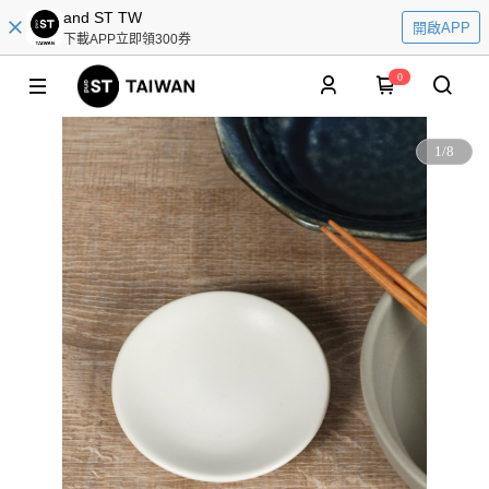
and ST TW
開啟APP
下載APP立即領300券
0
1
/
8