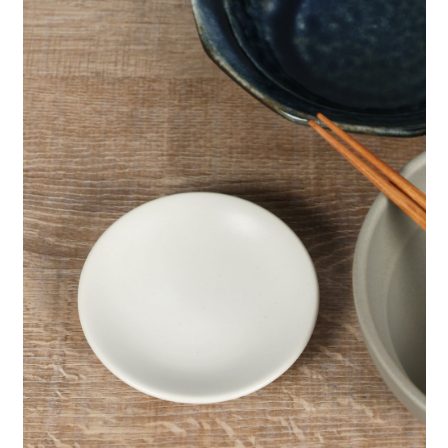
２．便利：只要手機號碼，簡訊認證，即可結帳。
法說明評估內容。
每筆NT$80，滿NT$1,500(含以上)免運費
３．安心：先確認商品／服務後，再付款。
【繳款方式說明】
1.分期款項不併入電信帳單，「大哥付你分期」於每月結算日後寄送繳費提
付款後 全家取貨
【「AFTEE先享後付」結帳流程】
醒簡訊。
１．於結帳方式選擇「AFTEE先享後付」後，將跳轉至「AFTEE先享後付」
每筆NT$80，滿NT$1,500(含以上)免運費
2.透過簡訊連結打開帳單後，可選擇「超商條碼／台灣大直營門市／銀行轉
結帳頁面，進行簡訊認證並確認金額後，即可完成結帳。
帳／街口支付／iPASS MONEY」等通路繳費。
２．訂單成立數日內，您將收到繳費通知簡訊。
7-11 取貨付款
３．收到繳費通知簡訊後14天內，點擊此簡訊中的連結，可透過四大超商／
【注意事項】
每筆NT$80，滿NT$1,500(含以上)免運費
ATM／網路銀行／等多元方式進行付款，方視為交易完成。
1.本服務係由「台灣大哥大股份有限公司」（以下簡稱本公司）所提供，讓
※ 請注意：結帳手續完成當下不需立刻繳費，但若您需要取消訂單，請聯絡
用戶於交易時，得透過本服務購買商品或服務，並由商店將買賣／分期付款
付款後 7-11取貨
購買商品的店家。未經商家同意取消之訂單仍視為有效，需透過AFTEE先享
買賣價金債權讓與本公司後，依約使用本公司帳單繳交帳款。
後付繳納相關費用。
每筆NT$80，滿NT$1,500(含以上)免運費
2.基於同意付款使用「大哥付你分期」之契約關係目的，商店將以您的個人
※ 交易是否成功請以「AFTEE先享後付 」之結帳頁面顯示為準，若有關於
資料（包含姓名、電話或地址）提供予台灣大哥大進項蒐集、處理及利用，
是否繳費成功／繳費後需取消欲退款等相關疑問，請聯繫「AFTEE先享後付
宅配
由本公司與您本人進行分期帳單所需資料之確認、核對及更正。
客戶支援中心」
https://netprotections.freshdesk.com/support/home
3.完整用戶服務條款，請詳閱以下連結：
https://oppay.tw/userRule
每筆NT$80，滿NT$1,500(含以上)免運費
【注意事項】
１．透過由恩沛科技股份有限公司提供之「AFTEE先享後付」服務完成之交
易，需依本服務之必要範圍內提供個人資料，並將交易相關給付款項請求債
權轉讓予恩沛科技股份有限公司。
２．關於個人資料處理事宜，請瀏覽以下網址：
https://aftee.tw/terms/#terms3
３．未成年的使用者請事先徵得法定代理人或監護人之同意方可使用
「AFTEE先享後付」，若未經同意申辦者引起之損失，本公司不負相關責
任。
４．使用「AFTEE先享後付」時，將依據個別帳號之用戶狀況，依本公司即