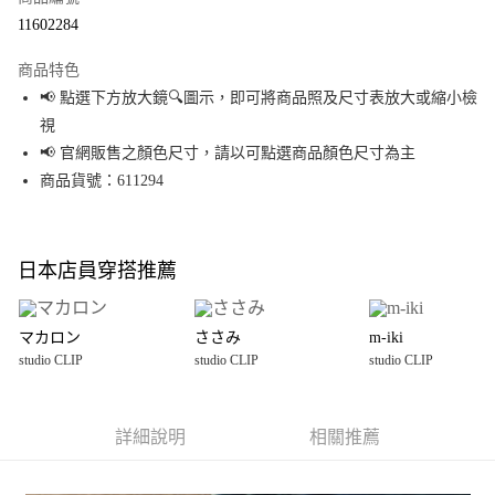
超商取貨付款
11602284
LINE Pay
商品特色
Apple Pay
📢 點選下方放大鏡🔍圖示，即可將商品照及尺寸表放大或縮小檢
視
街口支付
📢 官網販售之顏色尺寸，請以可點選商品顏色尺寸為主
悠遊付
商品貨號：611294
Google Pay
全盈+PAY
日本店員穿搭推薦
大哥付你分期
相關說明
マカロン
ささみ
m-iki
【大哥付你分期使用說明】
studio CLIP
studio CLIP
studio CLIP
AFTEE先享後付
1.本服務由台灣大哥大提供，台灣大哥大用戶可立即使用無須另外申請。
2.付款方式選擇「大哥付你分期」，訂單成立後會自動跳轉到大哥付的交易
相關說明
流程，驗證手機門號後，選擇欲分期的期數、繳款截止日，確認付款後即完
【關於「AFTEE先享後付」】
成交易。
詳細說明
相關推薦
AFTEE先享後付是「在收到商品之後才付款」的支付方式。 讓您購物簡單便
運送方式
3.實際核准額度、可分期數及費用金額請依後續交易確認頁面所載為準。
利好安心！
4.訂單成立30分鐘內，如未前往確認交易或遇審核未通過，訂單將自動取
１．簡單：不需註冊會員、不需綁卡、不需儲值。
全家 取貨付款
消。如遇「轉專審核」未通過狀況，表示未達大哥付你分期系統評分，恕無