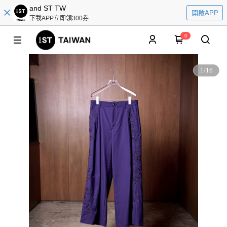
and ST TW
開啟APP
下載APP立即領300券
0
1
/
16