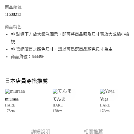
商品編號
超商取貨付款
11600213
LINE Pay
商品特色
Apple Pay
📢 點選下方放大鏡🔍圖示，即可將商品照及尺寸表放大或縮小檢
視
街口支付
📢 官網販售之顏色尺寸，請以可點選商品顏色尺寸為主
悠遊付
商品貨號：644496
Google Pay
全盈+PAY
日本店員穿搭推薦
大哥付你分期
相關說明
miuraaa
てんま
Yuga
【大哥付你分期使用說明】
HARE
HARE
HARE
AFTEE先享後付
1.本服務由台灣大哥大提供，台灣大哥大用戶可立即使用無須另外申請。
175cm
178cm
178cm
2.付款方式選擇「大哥付你分期」，訂單成立後會自動跳轉到大哥付的交易
相關說明
流程，驗證手機門號後，選擇欲分期的期數、繳款截止日，確認付款後即完
【關於「AFTEE先享後付」】
成交易。
AFTEE先享後付是「在收到商品之後才付款」的支付方式。 讓您購物簡單便
運送方式
3.實際核准額度、可分期數及費用金額請依後續交易確認頁面所載為準。
利好安心！
詳細說明
相關推薦