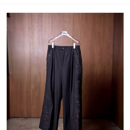
4.訂單成立30分鐘內，如未前往確認交易或遇審核未通過，訂單將自動取
１．簡單：不需註冊會員、不需綁卡、不需儲值。
全家 取貨付款
消。如遇「轉專審核」未通過狀況，表示未達大哥付你分期系統評分，恕無
２．便利：只要手機號碼，簡訊認證，即可結帳。
法說明評估內容。
每筆NT$80，滿NT$1,500(含以上)免運費
３．安心：先確認商品／服務後，再付款。
【繳款方式說明】
1.分期款項不併入電信帳單，「大哥付你分期」於每月結算日後寄送繳費提
付款後 全家取貨
【「AFTEE先享後付」結帳流程】
醒簡訊。
１．於結帳方式選擇「AFTEE先享後付」後，將跳轉至「AFTEE先享後付」
每筆NT$80，滿NT$1,500(含以上)免運費
2.透過簡訊連結打開帳單後，可選擇「超商條碼／台灣大直營門市／銀行轉
結帳頁面，進行簡訊認證並確認金額後，即可完成結帳。
帳／街口支付／iPASS MONEY」等通路繳費。
２．訂單成立數日內，您將收到繳費通知簡訊。
7-11 取貨付款
３．收到繳費通知簡訊後14天內，點擊此簡訊中的連結，可透過四大超商／
【注意事項】
每筆NT$80，滿NT$1,500(含以上)免運費
ATM／網路銀行／等多元方式進行付款，方視為交易完成。
1.本服務係由「台灣大哥大股份有限公司」（以下簡稱本公司）所提供，讓
※ 請注意：結帳手續完成當下不需立刻繳費，但若您需要取消訂單，請聯絡
用戶於交易時，得透過本服務購買商品或服務，並由商店將買賣／分期付款
付款後 7-11取貨
購買商品的店家。未經商家同意取消之訂單仍視為有效，需透過AFTEE先享
買賣價金債權讓與本公司後，依約使用本公司帳單繳交帳款。
後付繳納相關費用。
每筆NT$80，滿NT$1,500(含以上)免運費
2.基於同意付款使用「大哥付你分期」之契約關係目的，商店將以您的個人
※ 交易是否成功請以「AFTEE先享後付 」之結帳頁面顯示為準，若有關於
資料（包含姓名、電話或地址）提供予台灣大哥大進項蒐集、處理及利用，
是否繳費成功／繳費後需取消欲退款等相關疑問，請聯繫「AFTEE先享後付
宅配
由本公司與您本人進行分期帳單所需資料之確認、核對及更正。
客戶支援中心」
https://netprotections.freshdesk.com/support/home
3.完整用戶服務條款，請詳閱以下連結：
https://oppay.tw/userRule
每筆NT$80，滿NT$1,500(含以上)免運費
【注意事項】
１．透過由恩沛科技股份有限公司提供之「AFTEE先享後付」服務完成之交
易，需依本服務之必要範圍內提供個人資料，並將交易相關給付款項請求債
權轉讓予恩沛科技股份有限公司。
２．關於個人資料處理事宜，請瀏覽以下網址：
https://aftee.tw/terms/#terms3
３．未成年的使用者請事先徵得法定代理人或監護人之同意方可使用
「AFTEE先享後付」，若未經同意申辦者引起之損失，本公司不負相關責
任。