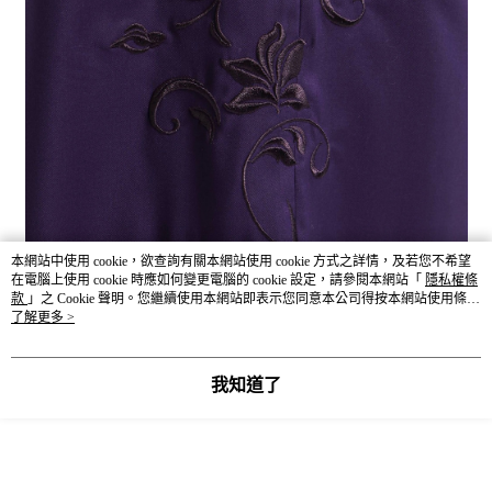
本網站中使用 cookie，欲查詢有關本網站使用 cookie 方式之詳情，及若您不希望
在電腦上使用 cookie 時應如何變更電腦的 cookie 設定，請參閱本網站「
隱私權條
商品尺寸表（公分 cm）
款
」之 Cookie 聲明。您繼續使用本網站即表示您同意本公司得按本網站使用條款
之 Cookie 聲明使用 cookie。
了解更多 >
－服飾丈量方式－依環境因素與丈量方式不同而產生些許誤差，合
理誤差範圍為3-5公分。
我知道了
股上
股下
腰圍
臀圍
大腿圍
褲管寬
褲長
SIZE
S
101.5
31.5
70
77~89
126.5
79
72