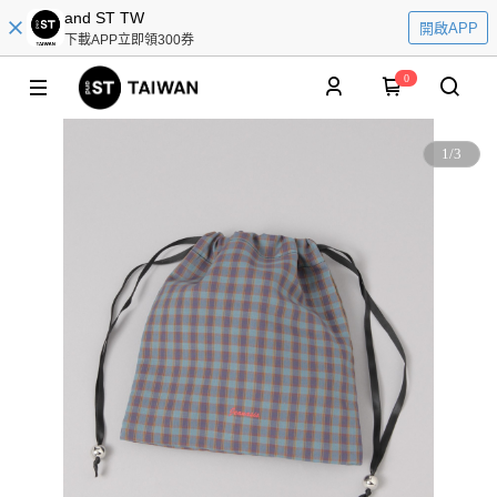
and ST TW
開啟APP
下載APP立即領300券
0
1
/
3