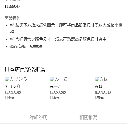
超商取貨付款
11599047
LINE Pay
商品特色
Apple Pay
📢 點選下方放大鏡🔍圖示，即可將商品照及尺寸表放大或縮小檢
視
街口支付
📢 官網販售之顏色尺寸，請以可點選商品顏色尺寸為主
悠遊付
商品貨號：638858
Google Pay
全盈+PAY
日本店員穿搭推薦
大哥付你分期
相關說明
カリン🍋
みーこ
みは
【大哥付你分期使用說明】
JEANASIS
JEANASIS
JEANASIS
AFTEE先享後付
1.本服務由台灣大哥大提供，台灣大哥大用戶可立即使用無須另外申請。
146cm
148cm
155cm
2.付款方式選擇「大哥付你分期」，訂單成立後會自動跳轉到大哥付的交易
相關說明
流程，驗證手機門號後，選擇欲分期的期數、繳款截止日，確認付款後即完
【關於「AFTEE先享後付」】
成交易。
AFTEE先享後付是「在收到商品之後才付款」的支付方式。 讓您購物簡單便
運送方式
3.實際核准額度、可分期數及費用金額請依後續交易確認頁面所載為準。
利好安心！
詳細說明
相關推薦
4.訂單成立30分鐘內，如未前往確認交易或遇審核未通過，訂單將自動取
１．簡單：不需註冊會員、不需綁卡、不需儲值。
全家 取貨付款
消。如遇「轉專審核」未通過狀況，表示未達大哥付你分期系統評分，恕無