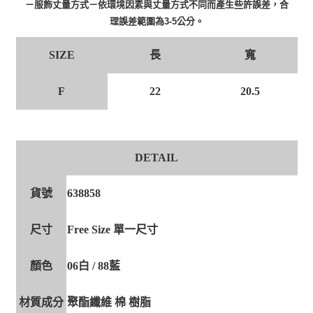
－服飾丈量方式－依環境因素與丈量方式不同而產生些許誤差，合
理誤差範圍為3-5公分。
SIZE
長
寬
F
22
20.5
DETAIL
貨號
638858
尺寸
Free Size 單一尺寸
顏色
06白 / 88藍
材質成分
聚酯纖維 棉 樹脂