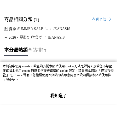
商品相關分類 (7)
查看全部
🈹 夏季 SUMMER SALE ↘️
JEANASIS
☀️ 2026・夏裝新登場 🌴
JEANASIS
本分類熱銷
全站排行
本網站中使用 cookie，欲查詢有關本網站使用 cookie 方式之詳情，及若您不希望
熱門標籤
在電腦上使用 cookie 時應如何變更電腦的 cookie 設定，請參閱本網站「
隱私權條
款
」之 Cookie 聲明。您繼續使用本網站即表示您同意本公司得按本網站使用條款
之 Cookie 聲明使用 cookie。
了解更多 >
我知道了