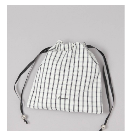
２．便利：只要手機號碼，簡訊認證，即可結帳。
法說明評估內容。
每筆NT$80，滿NT$888(含以上)免運費
３．安心：先確認商品／服務後，再付款。
【繳款方式說明】
1.分期款項不併入電信帳單，「大哥付你分期」於每月結算日後寄送繳費提
付款後 全家取貨
【「AFTEE先享後付」結帳流程】
醒簡訊。
１．於結帳方式選擇「AFTEE先享後付」後，將跳轉至「AFTEE先享後付」
每筆NT$80，滿NT$888(含以上)免運費
2.透過簡訊連結打開帳單後，可選擇「超商條碼／台灣大直營門市／銀行轉
結帳頁面，進行簡訊認證並確認金額後，即可完成結帳。
帳／街口支付／iPASS MONEY」等通路繳費。
２．訂單成立數日內，您將收到繳費通知簡訊。
7-11 取貨付款
３．收到繳費通知簡訊後14天內，點擊此簡訊中的連結，可透過四大超商／
【注意事項】
每筆NT$80，滿NT$1,500(含以上)免運費
ATM／網路銀行／等多元方式進行付款，方視為交易完成。
1.本服務係由「台灣大哥大股份有限公司」（以下簡稱本公司）所提供，讓
※ 請注意：結帳手續完成當下不需立刻繳費，但若您需要取消訂單，請聯絡
用戶於交易時，得透過本服務購買商品或服務，並由商店將買賣／分期付款
付款後 7-11取貨
購買商品的店家。未經商家同意取消之訂單仍視為有效，需透過AFTEE先享
買賣價金債權讓與本公司後，依約使用本公司帳單繳交帳款。
後付繳納相關費用。
每筆NT$80，滿NT$1,500(含以上)免運費
2.基於同意付款使用「大哥付你分期」之契約關係目的，商店將以您的個人
※ 交易是否成功請以「AFTEE先享後付 」之結帳頁面顯示為準，若有關於
資料（包含姓名、電話或地址）提供予台灣大哥大進項蒐集、處理及利用，
是否繳費成功／繳費後需取消欲退款等相關疑問，請聯繫「AFTEE先享後付
宅配
由本公司與您本人進行分期帳單所需資料之確認、核對及更正。
客戶支援中心」
https://netprotections.freshdesk.com/support/home
3.完整用戶服務條款，請詳閱以下連結：
https://oppay.tw/userRule
每筆NT$80，滿NT$1,500(含以上)免運費
【注意事項】
１．透過由恩沛科技股份有限公司提供之「AFTEE先享後付」服務完成之交
易，需依本服務之必要範圍內提供個人資料，並將交易相關給付款項請求債
權轉讓予恩沛科技股份有限公司。
２．關於個人資料處理事宜，請瀏覽以下網址：
https://aftee.tw/terms/#terms3
３．未成年的使用者請事先徵得法定代理人或監護人之同意方可使用
「AFTEE先享後付」，若未經同意申辦者引起之損失，本公司不負相關責
任。
４．使用「AFTEE先享後付」時，將依據個別帳號之用戶狀況，依本公司即