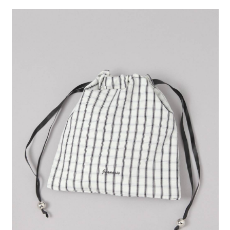
２．便利：只要手機號碼，簡訊認證，即可結帳。
法說明評估內容。
每筆NT$80，滿NT$888(含以上)免運費
３．安心：先確認商品／服務後，再付款。
【繳款方式說明】
1.分期款項不併入電信帳單，「大哥付你分期」於每月結算日後寄送繳費提
付款後 全家取貨
【「AFTEE先享後付」結帳流程】
醒簡訊。
１．於結帳方式選擇「AFTEE先享後付」後，將跳轉至「AFTEE先享後付」
每筆NT$80，滿NT$888(含以上)免運費
2.透過簡訊連結打開帳單後，可選擇「超商條碼／台灣大直營門市／銀行轉
結帳頁面，進行簡訊認證並確認金額後，即可完成結帳。
帳／街口支付／iPASS MONEY」等通路繳費。
２．訂單成立數日內，您將收到繳費通知簡訊。
7-11 取貨付款
３．收到繳費通知簡訊後14天內，點擊此簡訊中的連結，可透過四大超商／
【注意事項】
每筆NT$80，滿NT$1,500(含以上)免運費
ATM／網路銀行／等多元方式進行付款，方視為交易完成。
1.本服務係由「台灣大哥大股份有限公司」（以下簡稱本公司）所提供，讓
※ 請注意：結帳手續完成當下不需立刻繳費，但若您需要取消訂單，請聯絡
用戶於交易時，得透過本服務購買商品或服務，並由商店將買賣／分期付款
付款後 7-11取貨
購買商品的店家。未經商家同意取消之訂單仍視為有效，需透過AFTEE先享
買賣價金債權讓與本公司後，依約使用本公司帳單繳交帳款。
後付繳納相關費用。
每筆NT$80，滿NT$1,500(含以上)免運費
2.基於同意付款使用「大哥付你分期」之契約關係目的，商店將以您的個人
※ 交易是否成功請以「AFTEE先享後付 」之結帳頁面顯示為準，若有關於
資料（包含姓名、電話或地址）提供予台灣大哥大進項蒐集、處理及利用，
是否繳費成功／繳費後需取消欲退款等相關疑問，請聯繫「AFTEE先享後付
宅配
由本公司與您本人進行分期帳單所需資料之確認、核對及更正。
客戶支援中心」
https://netprotections.freshdesk.com/support/home
3.完整用戶服務條款，請詳閱以下連結：
https://oppay.tw/userRule
每筆NT$80，滿NT$1,500(含以上)免運費
【注意事項】
１．透過由恩沛科技股份有限公司提供之「AFTEE先享後付」服務完成之交
易，需依本服務之必要範圍內提供個人資料，並將交易相關給付款項請求債
權轉讓予恩沛科技股份有限公司。
２．關於個人資料處理事宜，請瀏覽以下網址：
https://aftee.tw/terms/#terms3
３．未成年的使用者請事先徵得法定代理人或監護人之同意方可使用
「AFTEE先享後付」，若未經同意申辦者引起之損失，本公司不負相關責
任。
４．使用「AFTEE先享後付」時，將依據個別帳號之用戶狀況，依本公司即