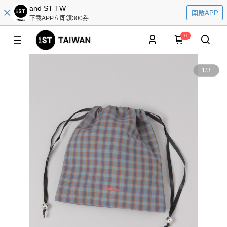
and ST TW
開啟APP
下載APP立即領300券
0
1
/
3