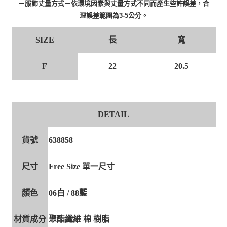
－服飾丈量方式－依環境因素與丈量方式不同而產生些許誤差，合
理誤差範圍為3-5公分。
SIZE
長
寬
F
22
20.5
DETAIL
貨號
638858
尺寸
Free Size 單一尺寸
顏色
06白 / 88藍
材質成分
聚酯纖維 棉 樹脂