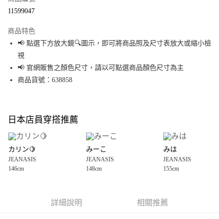
超商取貨付款
11599047
LINE Pay
商品特色
Apple Pay
📢 點選下方放大鏡🔍圖示，即可將商品照及尺寸表放大或縮小檢
視
街口支付
📢 官網販售之顏色尺寸，請以可點選商品顏色尺寸為主
悠遊付
商品貨號：638858
Google Pay
全盈+PAY
日本店員穿搭推薦
大哥付你分期
相關說明
カリン🍋
みーこ
みは
【大哥付你分期使用說明】
JEANASIS
JEANASIS
JEANASIS
AFTEE先享後付
1.本服務由台灣大哥大提供，台灣大哥大用戶可立即使用無須另外申請。
146cm
148cm
155cm
2.付款方式選擇「大哥付你分期」，訂單成立後會自動跳轉到大哥付的交易
相關說明
流程，驗證手機門號後，選擇欲分期的期數、繳款截止日，確認付款後即完
【關於「AFTEE先享後付」】
成交易。
AFTEE先享後付是「在收到商品之後才付款」的支付方式。 讓您購物簡單便
運送方式
3.實際核准額度、可分期數及費用金額請依後續交易確認頁面所載為準。
利好安心！
詳細說明
相關推薦
4.訂單成立30分鐘內，如未前往確認交易或遇審核未通過，訂單將自動取
１．簡單：不需註冊會員、不需綁卡、不需儲值。
全家 取貨付款
消。如遇「轉專審核」未通過狀況，表示未達大哥付你分期系統評分，恕無