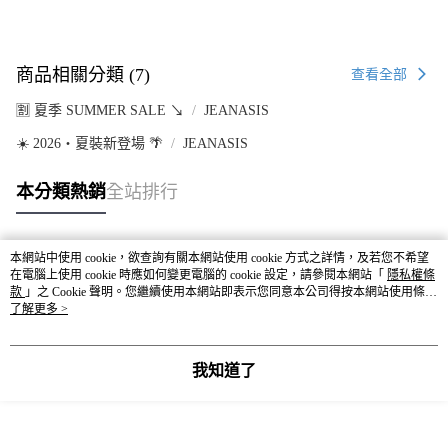
商品相關分類 (7)
查看全部
🈹 夏季 SUMMER SALE ↘️
JEANASIS
☀️ 2026・夏裝新登場 🌴
JEANASIS
本分類熱銷
全站排行
本網站中使用 cookie，欲查詢有關本網站使用 cookie 方式之詳情，及若您不希望
熱門標籤
在電腦上使用 cookie 時應如何變更電腦的 cookie 設定，請參閱本網站「
隱私權條
款
」之 Cookie 聲明。您繼續使用本網站即表示您同意本公司得按本網站使用條款
之 Cookie 聲明使用 cookie。
了解更多 >
我知道了