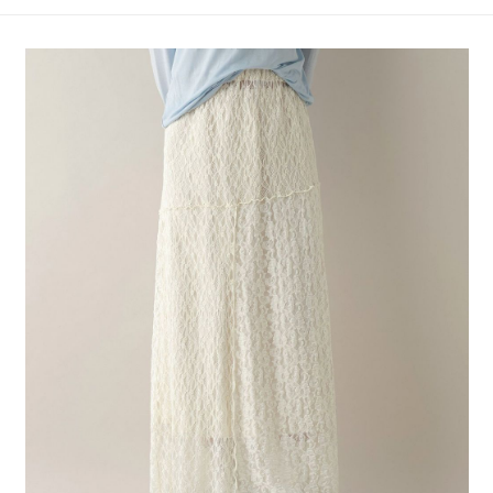
4.訂單成立30分鐘內，如未前往確認交易或遇審核未通過，訂單將自動取
１．簡單：不需註冊會員、不需綁卡、不需儲值。
全家 取貨付款
消。如遇「轉專審核」未通過狀況，表示未達大哥付你分期系統評分，恕無
２．便利：只要手機號碼，簡訊認證，即可結帳。
法說明評估內容。
每筆NT$80，滿NT$1,500(含以上)免運費
３．安心：先確認商品／服務後，再付款。
【繳款方式說明】
1.分期款項不併入電信帳單，「大哥付你分期」於每月結算日後寄送繳費提
付款後 全家取貨
【「AFTEE先享後付」結帳流程】
醒簡訊。
１．於結帳方式選擇「AFTEE先享後付」後，將跳轉至「AFTEE先享後付」
每筆NT$80，滿NT$1,500(含以上)免運費
2.透過簡訊連結打開帳單後，可選擇「超商條碼／台灣大直營門市／銀行轉
結帳頁面，進行簡訊認證並確認金額後，即可完成結帳。
帳／街口支付／iPASS MONEY」等通路繳費。
２．訂單成立數日內，您將收到繳費通知簡訊。
7-11 取貨付款
３．收到繳費通知簡訊後14天內，點擊此簡訊中的連結，可透過四大超商／
【注意事項】
每筆NT$80，滿NT$1,500(含以上)免運費
ATM／網路銀行／等多元方式進行付款，方視為交易完成。
1.本服務係由「台灣大哥大股份有限公司」（以下簡稱本公司）所提供，讓
※ 請注意：結帳手續完成當下不需立刻繳費，但若您需要取消訂單，請聯絡
用戶於交易時，得透過本服務購買商品或服務，並由商店將買賣／分期付款
付款後 7-11取貨
購買商品的店家。未經商家同意取消之訂單仍視為有效，需透過AFTEE先享
買賣價金債權讓與本公司後，依約使用本公司帳單繳交帳款。
後付繳納相關費用。
每筆NT$80，滿NT$1,500(含以上)免運費
2.基於同意付款使用「大哥付你分期」之契約關係目的，商店將以您的個人
※ 交易是否成功請以「AFTEE先享後付 」之結帳頁面顯示為準，若有關於
資料（包含姓名、電話或地址）提供予台灣大哥大進項蒐集、處理及利用，
是否繳費成功／繳費後需取消欲退款等相關疑問，請聯繫「AFTEE先享後付
宅配
由本公司與您本人進行分期帳單所需資料之確認、核對及更正。
客戶支援中心」
https://netprotections.freshdesk.com/support/home
3.完整用戶服務條款，請詳閱以下連結：
https://oppay.tw/userRule
每筆NT$80，滿NT$1,500(含以上)免運費
【注意事項】
１．透過由恩沛科技股份有限公司提供之「AFTEE先享後付」服務完成之交
易，需依本服務之必要範圍內提供個人資料，並將交易相關給付款項請求債
權轉讓予恩沛科技股份有限公司。
２．關於個人資料處理事宜，請瀏覽以下網址：
https://aftee.tw/terms/#terms3
３．未成年的使用者請事先徵得法定代理人或監護人之同意方可使用
「AFTEE先享後付」，若未經同意申辦者引起之損失，本公司不負相關責
任。