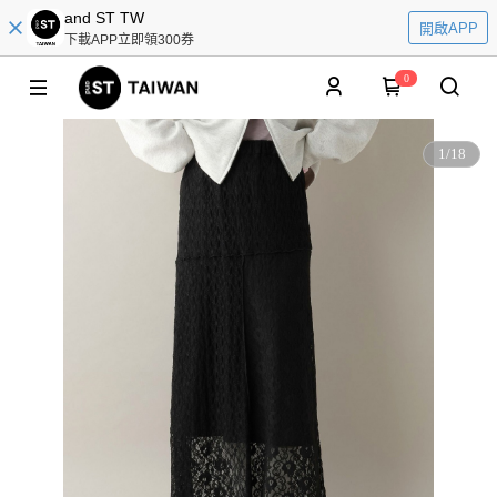
and ST TW
開啟APP
下載APP立即領300券
0
1
/
18