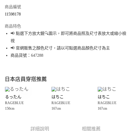
商品編號
超商取貨付款
11598178
LINE Pay
商品特色
Apple Pay
📢 點選下方放大鏡🔍圖示，即可將商品照及尺寸表放大或縮小檢
視
街口支付
📢 官網販售之顏色尺寸，請以可點選商品顏色尺寸為主
悠遊付
商品貨號：647288
Google Pay
全盈+PAY
日本店員穿搭推薦
大哥付你分期
相關說明
るったん
はちこ
はちこ
【大哥付你分期使用說明】
RAGEBLUE
RAGEBLUE
RAGEBLUE
AFTEE先享後付
1.本服務由台灣大哥大提供，台灣大哥大用戶可立即使用無須另外申請。
150cm
167cm
167cm
2.付款方式選擇「大哥付你分期」，訂單成立後會自動跳轉到大哥付的交易
相關說明
流程，驗證手機門號後，選擇欲分期的期數、繳款截止日，確認付款後即完
【關於「AFTEE先享後付」】
成交易。
AFTEE先享後付是「在收到商品之後才付款」的支付方式。 讓您購物簡單便
運送方式
3.實際核准額度、可分期數及費用金額請依後續交易確認頁面所載為準。
利好安心！
詳細說明
相關推薦