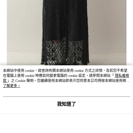
本網站中使用 cookie，欲查詢有關本網站使用 cookie 方式之詳情，及若您不希望
在電腦上使用 cookie 時應如何變更電腦的 cookie 設定，請參閱本網站「
隱私權條
款
」之 Cookie 聲明。您繼續使用本網站即表示您同意本公司得按本網站使用條款
之 Cookie 聲明使用 cookie。
了解更多 >
我知道了