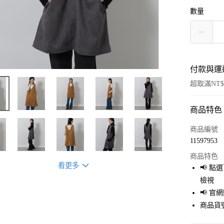
數量
付款與運
超取滿NT$
商品特色
付款方式
信用卡一
商品編號
11597953
超商取貨
商品特色
LINE Pay
看更多
📢 
檢視
Apple Pay
📢 
街口支付
商品貨號
悠遊付