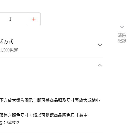
清除
紀錄
送方式
1,500免運
次付款
付款
點選下方放大鏡🔍圖示，即可將商品照及尺寸表放大或縮小
官網販售之顏色尺寸，請以可點選商品顏色尺寸為主
：642312