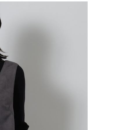
易時，得透過本服務購買商品或服務，並由商店將買賣／分期付
的店家。未經商家同意取消之訂單仍視為有效，需透過AFTEE
金債權讓與本公司後，依約使用本公司帳單繳交帳款。
繳納相關費用。
11取貨
意付款使用「大哥付你分期」之契約關係目的，商店將以您的個人
否成功請以「AFTEE先享後付 」之結帳頁面顯示為準，若有關於
0，滿NT$1,500(含以上)免運費
含姓名、電話或地址）提供予台灣大哥大進項蒐集、處理及利
功／繳費後需取消欲退款等相關疑問，請聯繫「AFTEE先享後
公司與您本人進行分期帳單所需資料之確認、核對及更正。
援中心」
https://netprotections.freshdesk.com/support/home
戶服務條款，請詳閱以下連結：
https://oppay.tw/userRule
項】
0，滿NT$1,500(含以上)免運費
恩沛科技股份有限公司提供之「AFTEE先享後付」服務完成之
依本服務之必要範圍內提供個人資料，並將交易相關給付款項請
讓予恩沛科技股份有限公司。
個人資料處理事宜，請瀏覽以下網址：
https://aftee.tw/terms/#terms3
年的使用者請事先徵得法定代理人或監護人之同意方可使用
E先享後付」，若未經同意申辦者引起之損失，本公司不負相關責
AFTEE先享後付」時，將依據個別帳號之用戶狀況，依本公司
核予不同之上限額度；若仍有額度不足之情形，本公司將視審查
用戶進行身份認證。
一人註冊多個帳號或使用他人資訊註冊。若發現惡意使用之情
科技股份有限公司將有權停止該用戶之使用額度並採取法律行