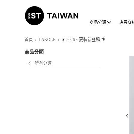
商品分類
店員穿
首頁
LAKOLE
☀️ 2026・夏裝新登場 🌴
商品分類
所有分類