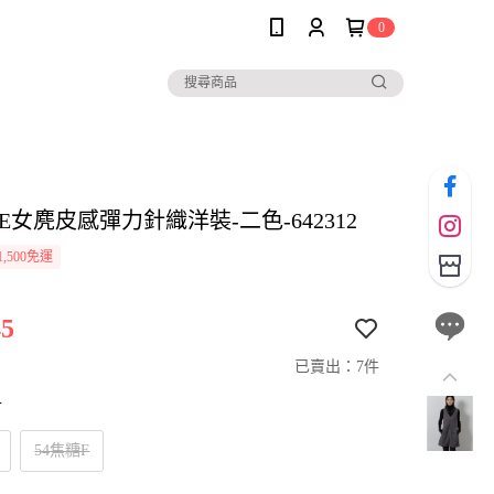
0
LE女麂皮感彈力針織洋裝-二色-642312
,500免運
5
已賣出：7件
寸
54焦糖F