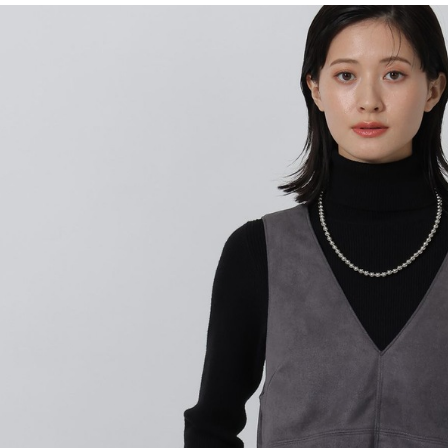
用戶於交
絡購買商品
款買賣價
先享後付
付款後 7-
2.基於同
※ 交易是
每筆NT$8
資料（包
是否繳費成
用，由本
付客戶支
宅配
3.完整用
【注意事
每筆NT$8
１．透過由
交易，需
求債權轉
２．關於
３．未成
「AFTE
任。
４．使用「
即時審查
結果請求
５．嚴禁
形，恩沛
動。