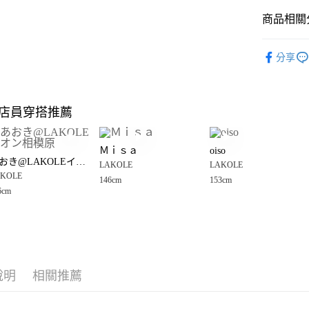
商品相關分
Google Pay
全盈+PAY
LAKOLE
分享
女裝
洋
大哥付你
相關說明
LAKOLE
【大哥付
店員穿搭推薦
AFTEE先
1.本服務
☀️ 2026
2.付款方
相關說明
🈹 夏季 SU
流程，驗
【關於「A
Ｍｉｓａ
oiso
完成交易
AFTEE
LAKOLE
あおき@LAKOLEイオン相模原
3.實際核
LAKOLE
LAKOLE
便利好安
運送方式
4.訂單成
KOLE
１．簡單
146cm
153cm
LAKOLE
消。如遇
２．便利
6cm
全家 取貨
無法說明
３．安心
【繳款方
每筆NT$8
1.分期款
【「AFT
醒簡訊。
付款後 全
１．於結帳
2.透過簡
付」結帳
每筆NT$8
帳／街口支付
２．訂單
說明
相關推薦
３．收到繳
7-11 取貨
【注意事
／ATM／
1.本服務
※ 請注意
每筆NT$8