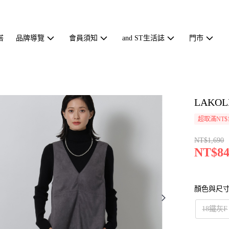
搭
品牌導覽
會員須知
and ST生活誌
門市
LAKO
超取滿NT$1
NT$1,690
NT$84
顏色與尺
18鐵灰F