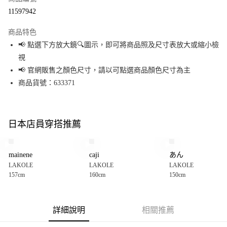
超商取貨付款
11597942
LINE Pay
商品特色
Apple Pay
📢 點選下方放大鏡🔍圖示，即可將商品照及尺寸表放大或縮小檢
視
街口支付
📢 官網販售之顏色尺寸，請以可點選商品顏色尺寸為主
悠遊付
商品貨號：633371
Google Pay
全盈+PAY
日本店員穿搭推薦
大哥付你分期
相關說明
mainene
caji
あん
【大哥付你分期使用說明】
LAKOLE
LAKOLE
LAKOLE
AFTEE先享後付
1.本服務由台灣大哥大提供，台灣大哥大用戶可立即使用無須另外申請。
157cm
160cm
150cm
2.付款方式選擇「大哥付你分期」，訂單成立後會自動跳轉到大哥付的交易
相關說明
流程，驗證手機門號後，選擇欲分期的期數、繳款截止日，確認付款後即完
【關於「AFTEE先享後付」】
成交易。
AFTEE先享後付是「在收到商品之後才付款」的支付方式。 讓您購物簡單便
運送方式
3.實際核准額度、可分期數及費用金額請依後續交易確認頁面所載為準。
利好安心！
詳細說明
相關推薦
4.訂單成立30分鐘內，如未前往確認交易或遇審核未通過，訂單將自動取
１．簡單：不需註冊會員、不需綁卡、不需儲值。
全家 取貨付款
消。如遇「轉專審核」未通過狀況，表示未達大哥付你分期系統評分，恕無