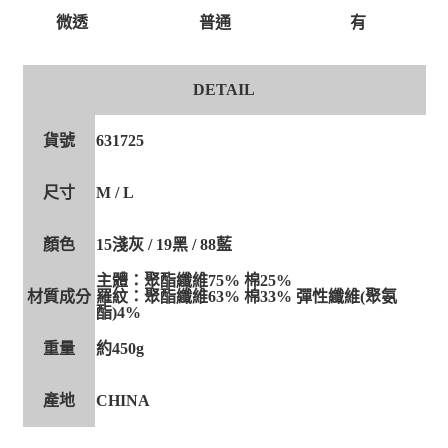
有
微透
普通
DETAIL
貨號
631725
尺寸
M / L
顏色
15淺灰 / 19黑 / 88藍
主體：聚酯纖維75% 棉25%
材質成分
羅紋：聚酯纖維63% 棉33% 彈性纖維(聚氨
酯)4%
重量
約450g
產地
CHINA