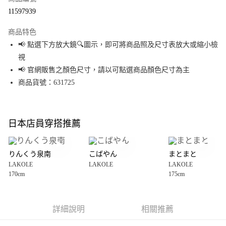
超商取貨付款
11597939
LINE Pay
商品特色
Apple Pay
📢 點選下方放大鏡🔍圖示，即可將商品照及尺寸表放大或縮小檢
視
街口支付
📢 官網販售之顏色尺寸，請以可點選商品顏色尺寸為主
悠遊付
商品貨號：631725
Google Pay
全盈+PAY
日本店員穿搭推薦
大哥付你分期
相關說明
りんくう泉南
こばやん
まとまと
【大哥付你分期使用說明】
LAKOLE
LAKOLE
LAKOLE
AFTEE先享後付
1.本服務由台灣大哥大提供，台灣大哥大用戶可立即使用無須另外申請。
170cm
175cm
2.付款方式選擇「大哥付你分期」，訂單成立後會自動跳轉到大哥付的交易
相關說明
流程，驗證手機門號後，選擇欲分期的期數、繳款截止日，確認付款後即完
【關於「AFTEE先享後付」】
成交易。
AFTEE先享後付是「在收到商品之後才付款」的支付方式。 讓您購物簡單便
運送方式
3.實際核准額度、可分期數及費用金額請依後續交易確認頁面所載為準。
利好安心！
詳細說明
相關推薦
4.訂單成立30分鐘內，如未前往確認交易或遇審核未通過，訂單將自動取
１．簡單：不需註冊會員、不需綁卡、不需儲值。
全家 取貨付款
消。如遇「轉專審核」未通過狀況，表示未達大哥付你分期系統評分，恕無