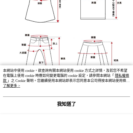
本網站中使用 cookie，欲查詢有關本網站使用 cookie 方式之詳情，及若您不希望
在電腦上使用 cookie 時應如何變更電腦的 cookie 設定，請參閱本網站「
隱私權條
款
」之 Cookie 聲明。您繼續使用本網站即表示您同意本公司得按本網站使用條款
之 Cookie 聲明使用 cookie。
了解更多 >
我知道了