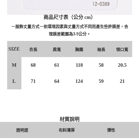
商品尺寸表（公分 cm）
－服飾丈量方式－依環境因素與丈量方式不同而產生些許誤差，合
理誤差範圍為3-5公分。
SIZE
衣長
肩寬
胸圍
袖長
領口寬
M
61
118
58
20.5
68
L
64
124
59
21
71
材質說明
透明度
布料薄厚
彈性