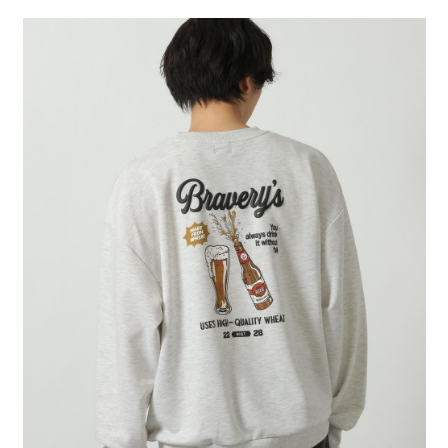
２．便利：只要手機號碼，簡訊認證，即可結帳。
法說明評估內容。
每筆NT$80，滿NT$888(含以上)免運費
３．安心：先確認商品／服務後，再付款。
【繳款方式說明】
1.分期款項不併入電信帳單，「大哥付你分期」於每月結算日後寄送繳費提
付款後 全家取貨
【「AFTEE先享後付」結帳流程】
醒簡訊。
１．於結帳方式選擇「AFTEE先享後付」後，將跳轉至「AFTEE先享後付」
每筆NT$80，滿NT$888(含以上)免運費
2.透過簡訊連結打開帳單後，可選擇「超商條碼／台灣大直營門市／銀行轉
結帳頁面，進行簡訊認證並確認金額後，即可完成結帳。
帳／街口支付／iPASS MONEY」等通路繳費。
２．訂單成立數日內，您將收到繳費通知簡訊。
7-11 取貨付款
３．收到繳費通知簡訊後14天內，點擊此簡訊中的連結，可透過四大超商／
【注意事項】
每筆NT$80，滿NT$1,500(含以上)免運費
ATM／網路銀行／等多元方式進行付款，方視為交易完成。
1.本服務係由「台灣大哥大股份有限公司」（以下簡稱本公司）所提供，讓
※ 請注意：結帳手續完成當下不需立刻繳費，但若您需要取消訂單，請聯絡
用戶於交易時，得透過本服務購買商品或服務，並由商店將買賣／分期付款
付款後 7-11取貨
購買商品的店家。未經商家同意取消之訂單仍視為有效，需透過AFTEE先享
買賣價金債權讓與本公司後，依約使用本公司帳單繳交帳款。
後付繳納相關費用。
每筆NT$80，滿NT$1,500(含以上)免運費
2.基於同意付款使用「大哥付你分期」之契約關係目的，商店將以您的個人
※ 交易是否成功請以「AFTEE先享後付 」之結帳頁面顯示為準，若有關於
資料（包含姓名、電話或地址）提供予台灣大哥大進項蒐集、處理及利用，
是否繳費成功／繳費後需取消欲退款等相關疑問，請聯繫「AFTEE先享後付
宅配
由本公司與您本人進行分期帳單所需資料之確認、核對及更正。
客戶支援中心」
https://netprotections.freshdesk.com/support/home
3.完整用戶服務條款，請詳閱以下連結：
https://oppay.tw/userRule
每筆NT$80，滿NT$1,500(含以上)免運費
【注意事項】
１．透過由恩沛科技股份有限公司提供之「AFTEE先享後付」服務完成之交
易，需依本服務之必要範圍內提供個人資料，並將交易相關給付款項請求債
權轉讓予恩沛科技股份有限公司。
２．關於個人資料處理事宜，請瀏覽以下網址：
https://aftee.tw/terms/#terms3
３．未成年的使用者請事先徵得法定代理人或監護人之同意方可使用
「AFTEE先享後付」，若未經同意申辦者引起之損失，本公司不負相關責
任。
４．使用「AFTEE先享後付」時，將依據個別帳號之用戶狀況，依本公司即