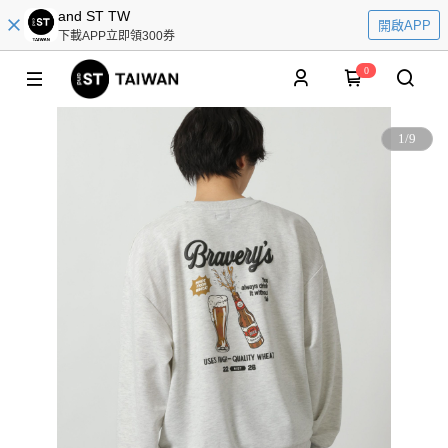
and ST TW
開啟APP
下載APP立即領300券
0
1
/
9