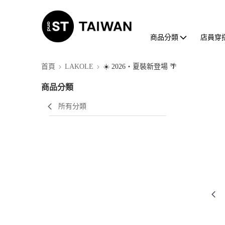
商品分類
店員穿
首頁
LAKOLE
☀️ 2026・夏裝新登場 🌴
商品分類
所有分類