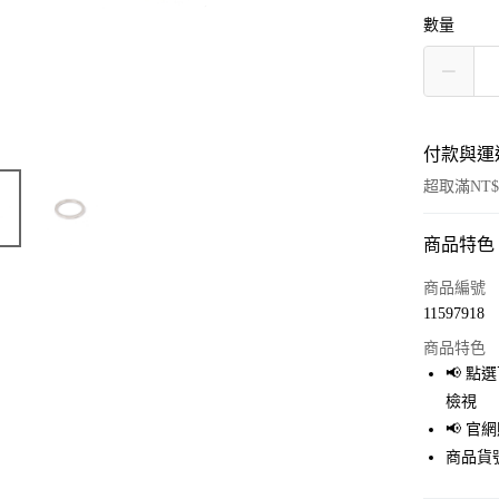
數量
付款與運
超取滿NT$
商品特色
付款方式
信用卡一
商品編號
11597918
超商取貨
商品特色
LINE Pay
📢 
檢視
Apple Pay
📢 
街口支付
商品貨號
悠遊付