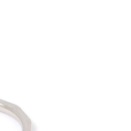
易時，得透過本服務購買商品或服務，並由商店將買賣／分期付
的店家。未經商家同意取消之訂單仍視為有效，需透過AFTEE
金債權讓與本公司後，依約使用本公司帳單繳交帳款。
繳納相關費用。
11取貨
意付款使用「大哥付你分期」之契約關係目的，商店將以您的個人
否成功請以「AFTEE先享後付 」之結帳頁面顯示為準，若有關於
0，滿NT$1,500(含以上)免運費
含姓名、電話或地址）提供予台灣大哥大進項蒐集、處理及利
功／繳費後需取消欲退款等相關疑問，請聯繫「AFTEE先享後
公司與您本人進行分期帳單所需資料之確認、核對及更正。
援中心」
https://netprotections.freshdesk.com/support/home
戶服務條款，請詳閱以下連結：
https://oppay.tw/userRule
項】
0，滿NT$1,500(含以上)免運費
恩沛科技股份有限公司提供之「AFTEE先享後付」服務完成之
依本服務之必要範圍內提供個人資料，並將交易相關給付款項請
讓予恩沛科技股份有限公司。
個人資料處理事宜，請瀏覽以下網址：
https://aftee.tw/terms/#terms3
年的使用者請事先徵得法定代理人或監護人之同意方可使用
E先享後付」，若未經同意申辦者引起之損失，本公司不負相關責
AFTEE先享後付」時，將依據個別帳號之用戶狀況，依本公司
核予不同之上限額度；若仍有額度不足之情形，本公司將視審查
用戶進行身份認證。
一人註冊多個帳號或使用他人資訊註冊。若發現惡意使用之情
科技股份有限公司將有權停止該用戶之使用額度並採取法律行