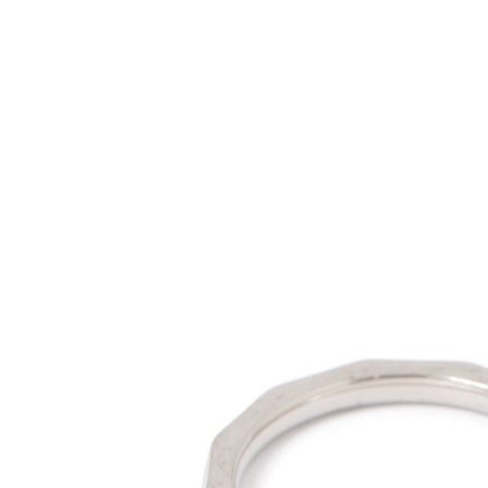
用戶於交
絡購買商品
款買賣價
先享後付
付款後 7-
2.基於同
※ 交易是
每筆NT$8
資料（包
是否繳費成
用，由本
付客戶支
宅配
3.完整用
【注意事
每筆NT$8
１．透過由
交易，需
求債權轉
２．關於
３．未成
「AFTE
任。
４．使用「
即時審查
結果請求
５．嚴禁
形，恩沛
動。