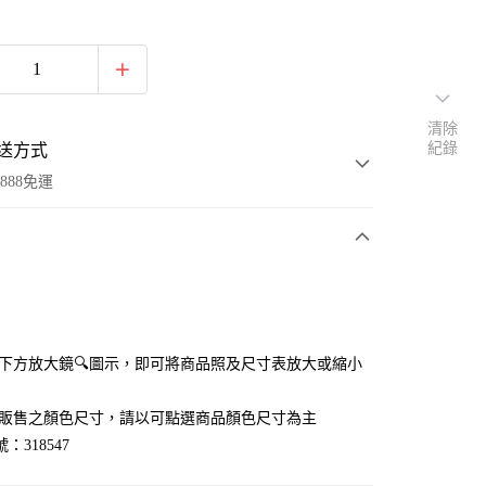
清除
紀錄
送方式
888免運
次付款
付款
點選下方放大鏡🔍圖示，即可將商品照及尺寸表放大或縮小
官網販售之顏色尺寸，請以可點選商品顏色尺寸為主
：318547