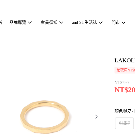
搭
品牌導覽
會員須知
and ST生活誌
門市
LAKO
超取滿NT$
NT$290
NT$20
顏色與尺
01銀F