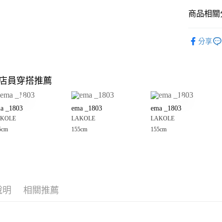
商品相關分
Google Pay
全盈+PAY
LAKOLE
分享
女裝
配
大哥付你
相關說明
男女配件
【大哥付
店員穿搭推薦
AFTEE先
1.本服務
LAKOLE
2.付款方
相關說明
LAKOLE
流程，驗
【關於「A
a _1803
ema _1803
ema _1803
完成交易
AFTEE
☀️ 2026
3.實際核
KOLE
LAKOLE
LAKOLE
便利好安
運送方式
4.訂單成
１．簡單
5cm
155cm
155cm
LAKOLE
消。如遇
２．便利
全家 取貨
無法說明
３．安心
🈹 夏季 SU
【繳款方
每筆NT$8
1.分期款
LAKOLE
【「AFT
醒簡訊。
付款後 全
１．於結帳
2.透過簡
LAKOLE
付」結帳
每筆NT$8
帳／街口支付
說明
相關推薦
２．訂單
３．收到繳
7-11 取貨
【注意事
／ATM／
1.本服務
※ 請注意
每筆NT$8