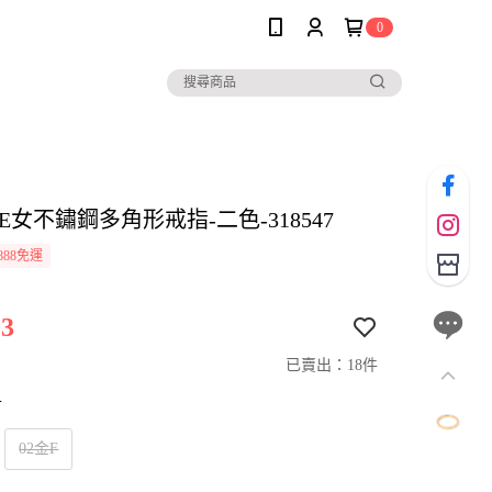
0
LE女不鏽鋼多角形戒指-二色-318547
888免運
3
已賣出：18件
寸
02金F