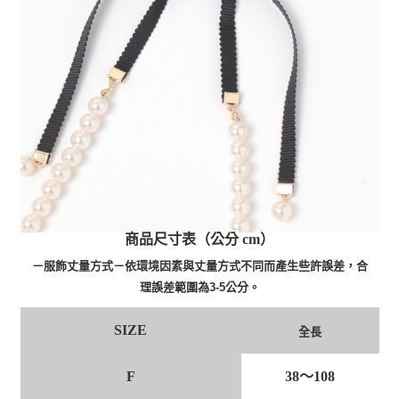
商品尺寸表（公分 cm）
－服飾丈量方式－依環境因素與丈量方式不同而產生些許誤差，合
理誤差範圍為3-5公分。
SIZE
全長
F
38～108