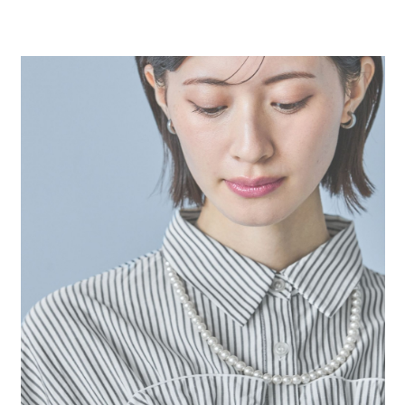
２．便利：只要手機號碼，簡訊認證，即可結帳。
法說明評估內容。
每筆NT$80，滿NT$1,500(含以上)免運費
３．安心：先確認商品／服務後，再付款。
【繳款方式說明】
1.分期款項不併入電信帳單，「大哥付你分期」於每月結算日後寄送繳費提
付款後 全家取貨
【「AFTEE先享後付」結帳流程】
醒簡訊。
１．於結帳方式選擇「AFTEE先享後付」後，將跳轉至「AFTEE先享後付」
每筆NT$80，滿NT$1,500(含以上)免運費
2.透過簡訊連結打開帳單後，可選擇「超商條碼／台灣大直營門市／銀行轉
結帳頁面，進行簡訊認證並確認金額後，即可完成結帳。
帳／街口支付／iPASS MONEY」等通路繳費。
２．訂單成立數日內，您將收到繳費通知簡訊。
7-11 取貨付款
３．收到繳費通知簡訊後14天內，點擊此簡訊中的連結，可透過四大超商／
【注意事項】
每筆NT$80，滿NT$1,500(含以上)免運費
ATM／網路銀行／等多元方式進行付款，方視為交易完成。
1.本服務係由「台灣大哥大股份有限公司」（以下簡稱本公司）所提供，讓
※ 請注意：結帳手續完成當下不需立刻繳費，但若您需要取消訂單，請聯絡
用戶於交易時，得透過本服務購買商品或服務，並由商店將買賣／分期付款
付款後 7-11取貨
購買商品的店家。未經商家同意取消之訂單仍視為有效，需透過AFTEE先享
買賣價金債權讓與本公司後，依約使用本公司帳單繳交帳款。
後付繳納相關費用。
每筆NT$80，滿NT$1,500(含以上)免運費
2.基於同意付款使用「大哥付你分期」之契約關係目的，商店將以您的個人
※ 交易是否成功請以「AFTEE先享後付 」之結帳頁面顯示為準，若有關於
資料（包含姓名、電話或地址）提供予台灣大哥大進項蒐集、處理及利用，
是否繳費成功／繳費後需取消欲退款等相關疑問，請聯繫「AFTEE先享後付
宅配
由本公司與您本人進行分期帳單所需資料之確認、核對及更正。
客戶支援中心」
https://netprotections.freshdesk.com/support/home
3.完整用戶服務條款，請詳閱以下連結：
https://oppay.tw/userRule
每筆NT$80，滿NT$1,500(含以上)免運費
【注意事項】
１．透過由恩沛科技股份有限公司提供之「AFTEE先享後付」服務完成之交
易，需依本服務之必要範圍內提供個人資料，並將交易相關給付款項請求債
權轉讓予恩沛科技股份有限公司。
２．關於個人資料處理事宜，請瀏覽以下網址：
https://aftee.tw/terms/#terms3
３．未成年的使用者請事先徵得法定代理人或監護人之同意方可使用
「AFTEE先享後付」，若未經同意申辦者引起之損失，本公司不負相關責
任。
４．使用「AFTEE先享後付」時，將依據個別帳號之用戶狀況，依本公司即