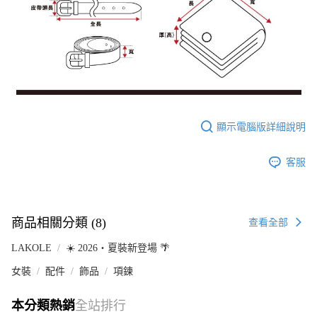
顯示電腦版詳細說明
客服
商品相關分類 (8)
查看全部
LAKOLE
☀️ 2026・夏裝新登場 🌴
女裝
配件
飾品
項鍊
本分類熱銷
全站排行