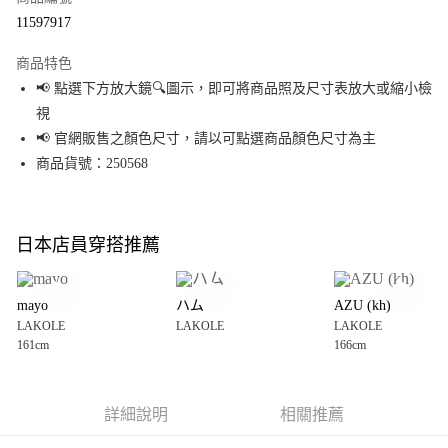
超商取貨付款
11597917
LINE Pay
商品特色
Apple Pay
📢 點選下方放大鏡🔍圖示，即可將商品照及尺寸表放大或縮小檢
視
街口支付
📢 官網販售之顏色尺寸，請以可點選商品顏色尺寸為主
悠遊付
商品貨號：250568
Google Pay
全盈+PAY
日本店員穿搭推薦
大哥付你分期
相關說明
mayo
ハム
AZU (kh)
【大哥付你分期使用說明】
LAKOLE
LAKOLE
LAKOLE
AFTEE先享後付
1.本服務由台灣大哥大提供，台灣大哥大用戶可立即使用無須另外申請。
161cm
166cm
2.付款方式選擇「大哥付你分期」，訂單成立後會自動跳轉到大哥付的交易
相關說明
流程，驗證手機門號後，選擇欲分期的期數、繳款截止日，確認付款後即完
【關於「AFTEE先享後付」】
成交易。
AFTEE先享後付是「在收到商品之後才付款」的支付方式。 讓您購物簡單便
運送方式
3.實際核准額度、可分期數及費用金額請依後續交易確認頁面所載為準。
利好安心！
詳細說明
相關推薦
4.訂單成立30分鐘內，如未前往確認交易或遇審核未通過，訂單將自動取
１．簡單：不需註冊會員、不需綁卡、不需儲值。
全家 取貨付款
消。如遇「轉專審核」未通過狀況，表示未達大哥付你分期系統評分，恕無