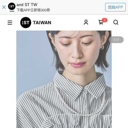
and ST TW
開啟APP
下載APP立即領300券
0
1
/
3