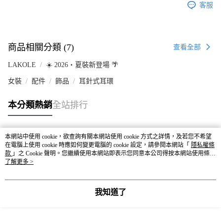
客服
商品相關分類 (7)
查看全部
LAKOLE
☀️ 2026・夏裝新登場 🌴
女裝
配件
飾品
耳針式耳環
本分類熱銷
全站排行
本網站中使用 cookie，欲查詢有關本網站使用 cookie 方式之詳情，及若您不希望
熱門標籤
在電腦上使用 cookie 時應如何變更電腦的 cookie 設定，請參閱本網站「
隱私權條
款
」之 Cookie 聲明。您繼續使用本網站即表示您同意本公司得按本網站使用條款
之 Cookie 聲明使用 cookie。
了解更多 >
我知道了