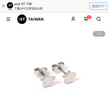
and ST TW
開啟APP
下載APP立即領300券
0
1
/
4