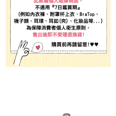
２．便利：只要手機號碼，簡訊認證，即可結帳。
法說明評估內容。
每筆NT$80，滿NT$888(含以上)免運費
３．安心：先確認商品／服務後，再付款。
【繳款方式說明】
1.分期款項不併入電信帳單，「大哥付你分期」於每月結算日後寄送繳費提
付款後 全家取貨
【「AFTEE先享後付」結帳流程】
醒簡訊。
１．於結帳方式選擇「AFTEE先享後付」後，將跳轉至「AFTEE先享後付」
每筆NT$80，滿NT$888(含以上)免運費
2.透過簡訊連結打開帳單後，可選擇「超商條碼／台灣大直營門市／銀行轉
結帳頁面，進行簡訊認證並確認金額後，即可完成結帳。
帳／街口支付／iPASS MONEY」等通路繳費。
２．訂單成立數日內，您將收到繳費通知簡訊。
7-11 取貨付款
３．收到繳費通知簡訊後14天內，點擊此簡訊中的連結，可透過四大超商／
【注意事項】
每筆NT$80，滿NT$1,500(含以上)免運費
ATM／網路銀行／等多元方式進行付款，方視為交易完成。
1.本服務係由「台灣大哥大股份有限公司」（以下簡稱本公司）所提供，讓
※ 請注意：結帳手續完成當下不需立刻繳費，但若您需要取消訂單，請聯絡
用戶於交易時，得透過本服務購買商品或服務，並由商店將買賣／分期付款
付款後 7-11取貨
購買商品的店家。未經商家同意取消之訂單仍視為有效，需透過AFTEE先享
買賣價金債權讓與本公司後，依約使用本公司帳單繳交帳款。
後付繳納相關費用。
每筆NT$80，滿NT$1,500(含以上)免運費
2.基於同意付款使用「大哥付你分期」之契約關係目的，商店將以您的個人
※ 交易是否成功請以「AFTEE先享後付 」之結帳頁面顯示為準，若有關於
資料（包含姓名、電話或地址）提供予台灣大哥大進項蒐集、處理及利用，
是否繳費成功／繳費後需取消欲退款等相關疑問，請聯繫「AFTEE先享後付
宅配
由本公司與您本人進行分期帳單所需資料之確認、核對及更正。
客戶支援中心」
https://netprotections.freshdesk.com/support/home
3.完整用戶服務條款，請詳閱以下連結：
https://oppay.tw/userRule
每筆NT$80，滿NT$1,500(含以上)免運費
【注意事項】
１．透過由恩沛科技股份有限公司提供之「AFTEE先享後付」服務完成之交
易，需依本服務之必要範圍內提供個人資料，並將交易相關給付款項請求債
權轉讓予恩沛科技股份有限公司。
２．關於個人資料處理事宜，請瀏覽以下網址：
https://aftee.tw/terms/#terms3
３．未成年的使用者請事先徵得法定代理人或監護人之同意方可使用
「AFTEE先享後付」，若未經同意申辦者引起之損失，本公司不負相關責
任。
４．使用「AFTEE先享後付」時，將依據個別帳號之用戶狀況，依本公司即