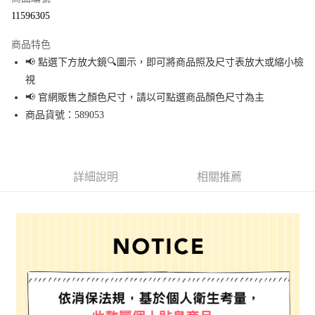
超商取貨付款
11596305
LINE Pay
商品特色
Apple Pay
📢 點選下方放大鏡🔍圖示，即可將商品照及尺寸表放大或縮小檢
視
街口支付
📢 官網販售之顏色尺寸，請以可點選商品顏色尺寸為主
悠遊付
商品貨號：589053
Google Pay
全盈+PAY
詳細說明
相關推薦
大哥付你分期
相關說明
【大哥付你分期使用說明】
AFTEE先享後付
1.本服務由台灣大哥大提供，台灣大哥大用戶可立即使用無須另外申請。
2.付款方式選擇「大哥付你分期」，訂單成立後會自動跳轉到大哥付的交易
相關說明
流程，驗證手機門號後，選擇欲分期的期數、繳款截止日，確認付款後即完
【關於「AFTEE先享後付」】
成交易。
AFTEE先享後付是「在收到商品之後才付款」的支付方式。 讓您購物簡單便
運送方式
3.實際核准額度、可分期數及費用金額請依後續交易確認頁面所載為準。
利好安心！
4.訂單成立30分鐘內，如未前往確認交易或遇審核未通過，訂單將自動取
１．簡單：不需註冊會員、不需綁卡、不需儲值。
全家 取貨付款
消。如遇「轉專審核」未通過狀況，表示未達大哥付你分期系統評分，恕無