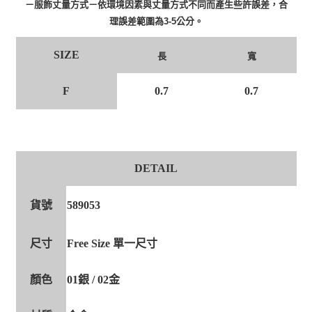
－服飾丈量方式－依環境因素與丈量方式不同而產生些許誤差，合
理誤差範圍為3-5公分。
SIZE
長
寬
F
0.7
0.7
DETAIL
貨號
589053
尺寸
Free Size 單一尺寸
顏色
01銀 / 02金