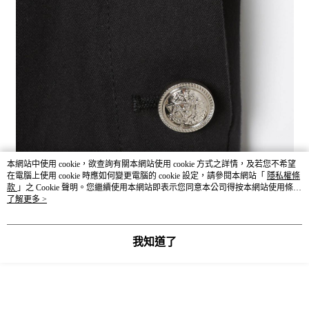
本網站中使用 cookie，欲查詢有關本網站使用 cookie 方式之詳情，及若您不希望
在電腦上使用 cookie 時應如何變更電腦的 cookie 設定，請參閱本網站「
隱私權條
款
」之 Cookie 聲明。您繼續使用本網站即表示您同意本公司得按本網站使用條款
之 Cookie 聲明使用 cookie。
了解更多 >
我知道了