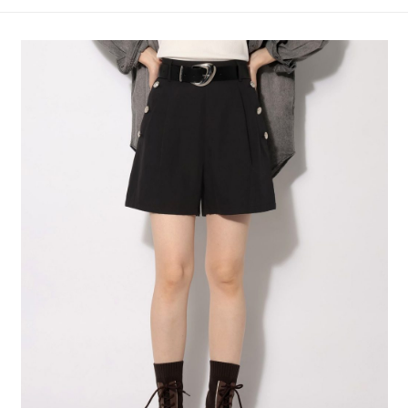
4.訂單成立30分鐘內，如未前往確認交易或遇審核未通過，訂單將自動取
１．簡單：不需註冊會員、不需綁卡、不需儲值。
全家 取貨付款
消。如遇「轉專審核」未通過狀況，表示未達大哥付你分期系統評分，恕無
２．便利：只要手機號碼，簡訊認證，即可結帳。
法說明評估內容。
每筆NT$80，滿NT$1,500(含以上)免運費
３．安心：先確認商品／服務後，再付款。
【繳款方式說明】
1.分期款項不併入電信帳單，「大哥付你分期」於每月結算日後寄送繳費提
付款後 全家取貨
【「AFTEE先享後付」結帳流程】
醒簡訊。
１．於結帳方式選擇「AFTEE先享後付」後，將跳轉至「AFTEE先享後付」
每筆NT$80，滿NT$1,500(含以上)免運費
2.透過簡訊連結打開帳單後，可選擇「超商條碼／台灣大直營門市／銀行轉
結帳頁面，進行簡訊認證並確認金額後，即可完成結帳。
帳／街口支付／iPASS MONEY」等通路繳費。
２．訂單成立數日內，您將收到繳費通知簡訊。
7-11 取貨付款
３．收到繳費通知簡訊後14天內，點擊此簡訊中的連結，可透過四大超商／
【注意事項】
每筆NT$80，滿NT$1,500(含以上)免運費
ATM／網路銀行／等多元方式進行付款，方視為交易完成。
1.本服務係由「台灣大哥大股份有限公司」（以下簡稱本公司）所提供，讓
※ 請注意：結帳手續完成當下不需立刻繳費，但若您需要取消訂單，請聯絡
用戶於交易時，得透過本服務購買商品或服務，並由商店將買賣／分期付款
付款後 7-11取貨
購買商品的店家。未經商家同意取消之訂單仍視為有效，需透過AFTEE先享
買賣價金債權讓與本公司後，依約使用本公司帳單繳交帳款。
後付繳納相關費用。
每筆NT$80，滿NT$1,500(含以上)免運費
2.基於同意付款使用「大哥付你分期」之契約關係目的，商店將以您的個人
※ 交易是否成功請以「AFTEE先享後付 」之結帳頁面顯示為準，若有關於
資料（包含姓名、電話或地址）提供予台灣大哥大進項蒐集、處理及利用，
是否繳費成功／繳費後需取消欲退款等相關疑問，請聯繫「AFTEE先享後付
宅配
由本公司與您本人進行分期帳單所需資料之確認、核對及更正。
客戶支援中心」
https://netprotections.freshdesk.com/support/home
3.完整用戶服務條款，請詳閱以下連結：
https://oppay.tw/userRule
每筆NT$80，滿NT$1,500(含以上)免運費
【注意事項】
１．透過由恩沛科技股份有限公司提供之「AFTEE先享後付」服務完成之交
易，需依本服務之必要範圍內提供個人資料，並將交易相關給付款項請求債
權轉讓予恩沛科技股份有限公司。
２．關於個人資料處理事宜，請瀏覽以下網址：
https://aftee.tw/terms/#terms3
３．未成年的使用者請事先徵得法定代理人或監護人之同意方可使用
「AFTEE先享後付」，若未經同意申辦者引起之損失，本公司不負相關責
任。