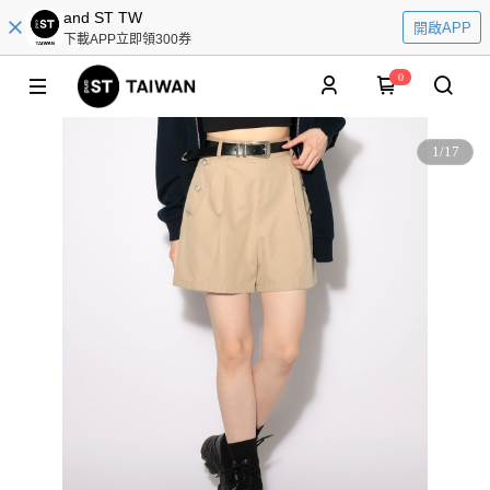
and ST TW
開啟APP
下載APP立即領300券
0
1
/
17