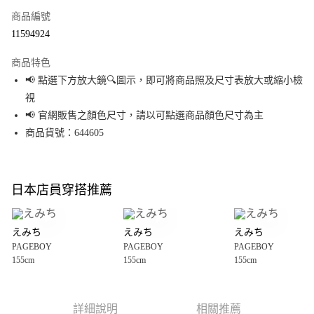
商品編號
超商取貨付款
11594924
LINE Pay
商品特色
Apple Pay
📢 點選下方放大鏡🔍圖示，即可將商品照及尺寸表放大或縮小檢
視
街口支付
📢 官網販售之顏色尺寸，請以可點選商品顏色尺寸為主
悠遊付
商品貨號：644605
Google Pay
全盈+PAY
日本店員穿搭推薦
大哥付你分期
相關說明
えみち
えみち
えみち
【大哥付你分期使用說明】
PAGEBOY
PAGEBOY
PAGEBOY
AFTEE先享後付
1.本服務由台灣大哥大提供，台灣大哥大用戶可立即使用無須另外申請。
155cm
155cm
155cm
2.付款方式選擇「大哥付你分期」，訂單成立後會自動跳轉到大哥付的交易
相關說明
流程，驗證手機門號後，選擇欲分期的期數、繳款截止日，確認付款後即完
【關於「AFTEE先享後付」】
成交易。
AFTEE先享後付是「在收到商品之後才付款」的支付方式。 讓您購物簡單便
運送方式
3.實際核准額度、可分期數及費用金額請依後續交易確認頁面所載為準。
利好安心！
詳細說明
相關推薦