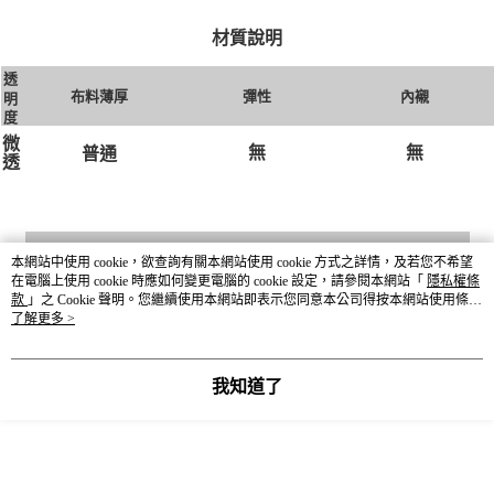
材質說明
透
布料薄厚
彈性
內襯
明
度
微
無
無
普通
透
DETAIL
本網站中使用 cookie，欲查詢有關本網站使用 cookie 方式之詳情，及若您不希望
在電腦上使用 cookie 時應如何變更電腦的 cookie 設定，請參閱本網站「
隱私權條
款
」之 Cookie 聲明。您繼續使用本網站即表示您同意本公司得按本網站使用條款
貨號
640719
之 Cookie 聲明使用 cookie。
了解更多 >
尺寸
110cm / 120cm / 130cm
我知道了
顏色
08碎花 / 10黑x條紋 / 82藍x條紋
材質成分
棉100%