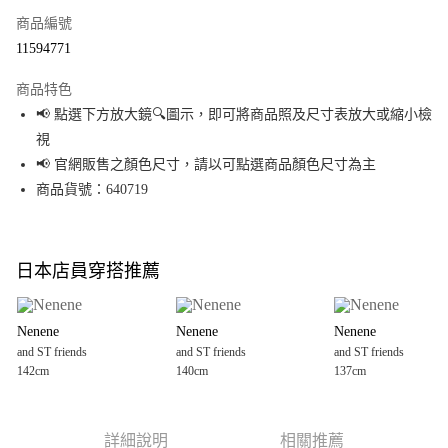
商品編號
超商取貨付款
11594771
LINE Pay
商品特色
Apple Pay
📢 點選下方放大鏡🔍圖示，即可將商品照及尺寸表放大或縮小檢
視
街口支付
📢 官網販售之顏色尺寸，請以可點選商品顏色尺寸為主
悠遊付
商品貨號：640719
Google Pay
全盈+PAY
日本店員穿搭推薦
大哥付你分期
相關說明
Nenene
Nenene
Nenene
【大哥付你分期使用說明】
and ST friends
and ST friends
and ST friends
AFTEE先享後付
1.本服務由台灣大哥大提供，台灣大哥大用戶可立即使用無須另外申請。
142cm
140cm
137cm
2.付款方式選擇「大哥付你分期」，訂單成立後會自動跳轉到大哥付的交易
相關說明
流程，驗證手機門號後，選擇欲分期的期數、繳款截止日，確認付款後即完
【關於「AFTEE先享後付」】
成交易。
AFTEE先享後付是「在收到商品之後才付款」的支付方式。 讓您購物簡單便
運送方式
3.實際核准額度、可分期數及費用金額請依後續交易確認頁面所載為準。
利好安心！
詳細說明
相關推薦