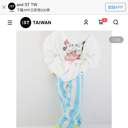
and ST TW
開啟APP
下載APP立即領300券
0
1
/
14