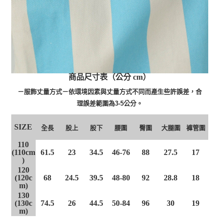
商品尺寸表（公分 cm）
－服飾丈量方式－依環境因素與丈量方式不同而產生些許誤差，合
理誤差範圍為3-5公分。
SIZE
股上
股下
腰圍
臀圍
大腿圍
褲管圍
全長
110
(110cm
61.5
23
34.5
46-76
88
27.5
17
)
120
(120c
68
24.5
39.5
48-80
92
28.8
18
m)
130
(130c
74.5
26
44.5
50-84
96
30
19
m)