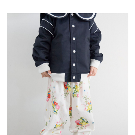
4.訂單成立30分鐘內，如未前往確認交易或遇審核未通過，訂單將自動取
１．簡單：不需註冊會員、不需綁卡、不需儲值。
全家 取貨付款
消。如遇「轉專審核」未通過狀況，表示未達大哥付你分期系統評分，恕無
２．便利：只要手機號碼，簡訊認證，即可結帳。
法說明評估內容。
每筆NT$80，滿NT$888(含以上)免運費
３．安心：先確認商品／服務後，再付款。
【繳款方式說明】
1.分期款項不併入電信帳單，「大哥付你分期」於每月結算日後寄送繳費提
付款後 全家取貨
【「AFTEE先享後付」結帳流程】
醒簡訊。
１．於結帳方式選擇「AFTEE先享後付」後，將跳轉至「AFTEE先享後付」
每筆NT$80，滿NT$888(含以上)免運費
2.透過簡訊連結打開帳單後，可選擇「超商條碼／台灣大直營門市／銀行轉
結帳頁面，進行簡訊認證並確認金額後，即可完成結帳。
帳／街口支付／iPASS MONEY」等通路繳費。
２．訂單成立數日內，您將收到繳費通知簡訊。
7-11 取貨付款
３．收到繳費通知簡訊後14天內，點擊此簡訊中的連結，可透過四大超商／
【注意事項】
每筆NT$80，滿NT$1,500(含以上)免運費
ATM／網路銀行／等多元方式進行付款，方視為交易完成。
1.本服務係由「台灣大哥大股份有限公司」（以下簡稱本公司）所提供，讓
※ 請注意：結帳手續完成當下不需立刻繳費，但若您需要取消訂單，請聯絡
用戶於交易時，得透過本服務購買商品或服務，並由商店將買賣／分期付款
付款後 7-11取貨
購買商品的店家。未經商家同意取消之訂單仍視為有效，需透過AFTEE先享
買賣價金債權讓與本公司後，依約使用本公司帳單繳交帳款。
後付繳納相關費用。
每筆NT$80，滿NT$1,500(含以上)免運費
2.基於同意付款使用「大哥付你分期」之契約關係目的，商店將以您的個人
※ 交易是否成功請以「AFTEE先享後付 」之結帳頁面顯示為準，若有關於
資料（包含姓名、電話或地址）提供予台灣大哥大進項蒐集、處理及利用，
是否繳費成功／繳費後需取消欲退款等相關疑問，請聯繫「AFTEE先享後付
宅配
由本公司與您本人進行分期帳單所需資料之確認、核對及更正。
客戶支援中心」
https://netprotections.freshdesk.com/support/home
3.完整用戶服務條款，請詳閱以下連結：
https://oppay.tw/userRule
每筆NT$80，滿NT$1,500(含以上)免運費
【注意事項】
１．透過由恩沛科技股份有限公司提供之「AFTEE先享後付」服務完成之交
易，需依本服務之必要範圍內提供個人資料，並將交易相關給付款項請求債
權轉讓予恩沛科技股份有限公司。
２．關於個人資料處理事宜，請瀏覽以下網址：
https://aftee.tw/terms/#terms3
３．未成年的使用者請事先徵得法定代理人或監護人之同意方可使用
「AFTEE先享後付」，若未經同意申辦者引起之損失，本公司不負相關責
任。