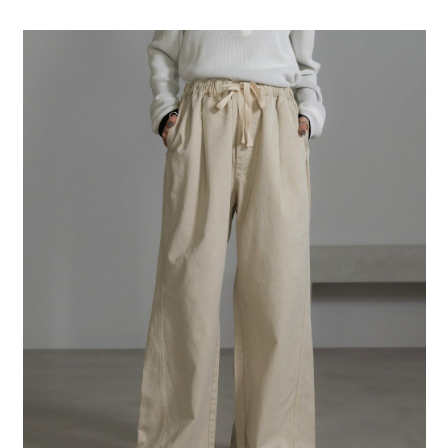
全家 取貨付款
消。如遇「轉專審核」未通過狀況，表示未達大哥付你分期系統評分，恕無
２．便利：只要手機號碼，簡訊認證，即可結帳。
法說明評估內容。
每筆NT$80，滿NT$888(含以上)免運費
３．安心：先確認商品／服務後，再付款。
【繳款方式說明】
1.分期款項不併入電信帳單，「大哥付你分期」於每月結算日後寄送繳費提
付款後 全家取貨
【「AFTEE先享後付」結帳流程】
醒簡訊。
１．於結帳方式選擇「AFTEE先享後付」後，將跳轉至「AFTEE先享後付」
每筆NT$80，滿NT$888(含以上)免運費
2.透過簡訊連結打開帳單後，可選擇「超商條碼／台灣大直營門市／銀行轉
結帳頁面，進行簡訊認證並確認金額後，即可完成結帳。
帳／街口支付／iPASS MONEY」等通路繳費。
２．訂單成立數日內，您將收到繳費通知簡訊。
7-11 取貨付款
３．收到繳費通知簡訊後14天內，點擊此簡訊中的連結，可透過四大超商／
【注意事項】
每筆NT$80，滿NT$1,500(含以上)免運費
ATM／網路銀行／等多元方式進行付款，方視為交易完成。
1.本服務係由「台灣大哥大股份有限公司」（以下簡稱本公司）所提供，讓
※ 請注意：結帳手續完成當下不需立刻繳費，但若您需要取消訂單，請聯絡
用戶於交易時，得透過本服務購買商品或服務，並由商店將買賣／分期付款
付款後 7-11取貨
購買商品的店家。未經商家同意取消之訂單仍視為有效，需透過AFTEE先享
買賣價金債權讓與本公司後，依約使用本公司帳單繳交帳款。
後付繳納相關費用。
每筆NT$80，滿NT$1,500(含以上)免運費
2.基於同意付款使用「大哥付你分期」之契約關係目的，商店將以您的個人
※ 交易是否成功請以「AFTEE先享後付 」之結帳頁面顯示為準，若有關於
資料（包含姓名、電話或地址）提供予台灣大哥大進項蒐集、處理及利用，
是否繳費成功／繳費後需取消欲退款等相關疑問，請聯繫「AFTEE先享後付
宅配
由本公司與您本人進行分期帳單所需資料之確認、核對及更正。
客戶支援中心」
https://netprotections.freshdesk.com/support/home
3.完整用戶服務條款，請詳閱以下連結：
https://oppay.tw/userRule
每筆NT$80，滿NT$1,500(含以上)免運費
【注意事項】
１．透過由恩沛科技股份有限公司提供之「AFTEE先享後付」服務完成之交
易，需依本服務之必要範圍內提供個人資料，並將交易相關給付款項請求債
權轉讓予恩沛科技股份有限公司。
２．關於個人資料處理事宜，請瀏覽以下網址：
https://aftee.tw/terms/#terms3
３．未成年的使用者請事先徵得法定代理人或監護人之同意方可使用
「AFTEE先享後付」，若未經同意申辦者引起之損失，本公司不負相關責
任。
４．使用「AFTEE先享後付」時，將依據個別帳號之用戶狀況，依本公司即