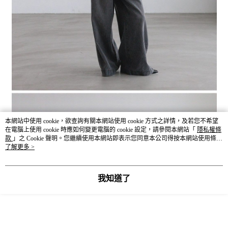
本網站中使用 cookie，欲查詢有關本網站使用 cookie 方式之詳情，及若您不希望
在電腦上使用 cookie 時應如何變更電腦的 cookie 設定，請參閱本網站「
隱私權條
款
」之 Cookie 聲明。您繼續使用本網站即表示您同意本公司得按本網站使用條款
之 Cookie 聲明使用 cookie。
了解更多 >
我知道了