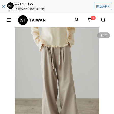
and ST TW
開啟APP
下載APP立即領300券
0
1
/
17