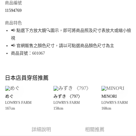
商品編號
超商取貨付款
11594769
LINE Pay
商品特色
Apple Pay
📢 點選下方放大鏡🔍圖示，即可將商品照及尺寸表放大或縮小檢
視
街口支付
📢 官網販售之顏色尺寸，請以可點選商品顏色尺寸為主
悠遊付
商品貨號：601067
Google Pay
全盈+PAY
日本店員穿搭推薦
大哥付你分期
相關說明
めぐ
みずき ‪〈797〉
MINORI
【大哥付你分期使用說明】
LOWRYS FARM
LOWRYS FARM
LOWRYS FARM
AFTEE先享後付
1.本服務由台灣大哥大提供，台灣大哥大用戶可立即使用無須另外申請。
167cm
158cm
168cm
2.付款方式選擇「大哥付你分期」，訂單成立後會自動跳轉到大哥付的交易
相關說明
流程，驗證手機門號後，選擇欲分期的期數、繳款截止日，確認付款後即完
【關於「AFTEE先享後付」】
成交易。
AFTEE先享後付是「在收到商品之後才付款」的支付方式。 讓您購物簡單便
運送方式
3.實際核准額度、可分期數及費用金額請依後續交易確認頁面所載為準。
利好安心！
詳細說明
相關推薦
4.訂單成立30分鐘內，如未前往確認交易或遇審核未通過，訂單將自動取
１．簡單：不需註冊會員、不需綁卡、不需儲值。