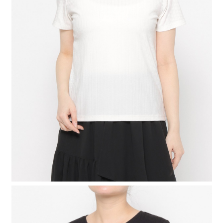
4.訂單成立30分鐘內，如未前往確認交易或遇審核未通過，訂單將自動取
１．簡單：不需註冊會員、不需綁卡、不需儲值。
全家 取貨付款
消。如遇「轉專審核」未通過狀況，表示未達大哥付你分期系統評分，恕無
２．便利：只要手機號碼，簡訊認證，即可結帳。
法說明評估內容。
每筆NT$80，滿NT$1,500(含以上)免運費
３．安心：先確認商品／服務後，再付款。
【繳款方式說明】
1.分期款項不併入電信帳單，「大哥付你分期」於每月結算日後寄送繳費提
付款後 全家取貨
【「AFTEE先享後付」結帳流程】
醒簡訊。
１．於結帳方式選擇「AFTEE先享後付」後，將跳轉至「AFTEE先享後付」
每筆NT$80，滿NT$1,500(含以上)免運費
2.透過簡訊連結打開帳單後，可選擇「超商條碼／台灣大直營門市／銀行轉
結帳頁面，進行簡訊認證並確認金額後，即可完成結帳。
帳／街口支付／iPASS MONEY」等通路繳費。
２．訂單成立數日內，您將收到繳費通知簡訊。
7-11 取貨付款
３．收到繳費通知簡訊後14天內，點擊此簡訊中的連結，可透過四大超商／
【注意事項】
每筆NT$80，滿NT$1,500(含以上)免運費
ATM／網路銀行／等多元方式進行付款，方視為交易完成。
1.本服務係由「台灣大哥大股份有限公司」（以下簡稱本公司）所提供，讓
※ 請注意：結帳手續完成當下不需立刻繳費，但若您需要取消訂單，請聯絡
用戶於交易時，得透過本服務購買商品或服務，並由商店將買賣／分期付款
付款後 7-11取貨
購買商品的店家。未經商家同意取消之訂單仍視為有效，需透過AFTEE先享
買賣價金債權讓與本公司後，依約使用本公司帳單繳交帳款。
後付繳納相關費用。
每筆NT$80，滿NT$1,500(含以上)免運費
2.基於同意付款使用「大哥付你分期」之契約關係目的，商店將以您的個人
※ 交易是否成功請以「AFTEE先享後付 」之結帳頁面顯示為準，若有關於
資料（包含姓名、電話或地址）提供予台灣大哥大進項蒐集、處理及利用，
是否繳費成功／繳費後需取消欲退款等相關疑問，請聯繫「AFTEE先享後付
宅配
由本公司與您本人進行分期帳單所需資料之確認、核對及更正。
客戶支援中心」
https://netprotections.freshdesk.com/support/home
3.完整用戶服務條款，請詳閱以下連結：
https://oppay.tw/userRule
每筆NT$80，滿NT$1,500(含以上)免運費
【注意事項】
１．透過由恩沛科技股份有限公司提供之「AFTEE先享後付」服務完成之交
易，需依本服務之必要範圍內提供個人資料，並將交易相關給付款項請求債
權轉讓予恩沛科技股份有限公司。
２．關於個人資料處理事宜，請瀏覽以下網址：
https://aftee.tw/terms/#terms3
３．未成年的使用者請事先徵得法定代理人或監護人之同意方可使用
「AFTEE先享後付」，若未經同意申辦者引起之損失，本公司不負相關責
任。