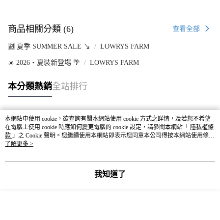
商品相關分類 (6)
查看全部
🈹 夏季 SUMMER SALE ↘️
LOWRYS FARM
☀️ 2026・夏裝新登場 🌴
LOWRYS FARM
本分類熱銷
全站排行
本網站中使用 cookie，欲查詢有關本網站使用 cookie 方式之詳情，及若您不希望
熱門標籤
在電腦上使用 cookie 時應如何變更電腦的 cookie 設定，請參閱本網站「
隱私權條
款
」之 Cookie 聲明。您繼續使用本網站即表示您同意本公司得按本網站使用條款
之 Cookie 聲明使用 cookie。
了解更多 >
我知道了