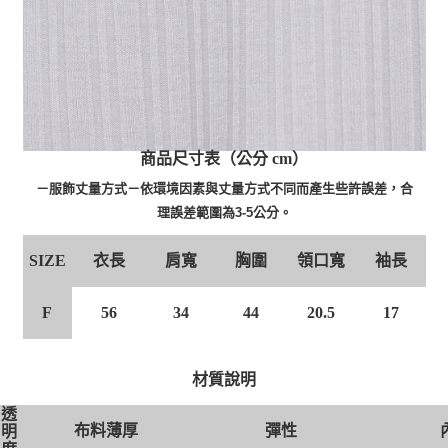
商品尺寸表（公分 cm）
－服飾丈量方式－依環境因素與丈量方式不同而產生些許誤差，合
理誤差範圍為3-5公分。
衣長
肩寬
胸圍
領口寬
袖長
SIZE
F
56
34
44
20.5
17
材質說明
透
布料薄厚
彈性
明