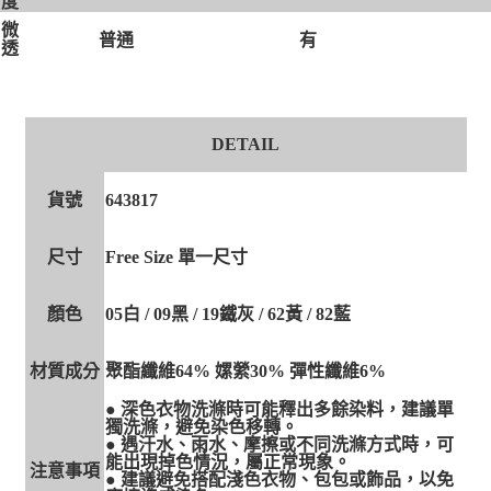
度
微
有
普通
透
DETAIL
貨號
643817
尺寸
Free Size 單一尺寸
顏色
05白 / 09黑 / 19鐵灰 / 62黃 / 82藍
材質成分
聚酯纖維64% 嫘縈30% 彈性纖維6%
● 深色衣物洗滌時可能釋出多餘染料，建議單
獨洗滌，避免染色移轉。
● 遇汗水、雨水、摩擦或不同洗滌方式時，可
能出現掉色情況，屬正常現象。
注意事項
● 建議避免搭配淺色衣物、包包或飾品，以免