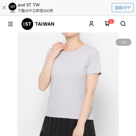
and ST TW
開啟APP
下載APP立即領300券
0
1
/
6