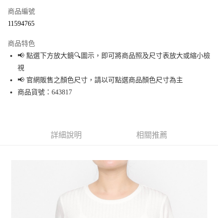
商品編號
超商取貨付款
11594765
LINE Pay
商品特色
Apple Pay
📢 點選下方放大鏡🔍圖示，即可將商品照及尺寸表放大或縮小檢
視
街口支付
📢 官網販售之顏色尺寸，請以可點選商品顏色尺寸為主
悠遊付
商品貨號：643817
Google Pay
全盈+PAY
詳細說明
相關推薦
大哥付你分期
相關說明
【大哥付你分期使用說明】
AFTEE先享後付
1.本服務由台灣大哥大提供，台灣大哥大用戶可立即使用無須另外申請。
2.付款方式選擇「大哥付你分期」，訂單成立後會自動跳轉到大哥付的交易
相關說明
流程，驗證手機門號後，選擇欲分期的期數、繳款截止日，確認付款後即完
【關於「AFTEE先享後付」】
成交易。
AFTEE先享後付是「在收到商品之後才付款」的支付方式。 讓您購物簡單便
運送方式
3.實際核准額度、可分期數及費用金額請依後續交易確認頁面所載為準。
利好安心！