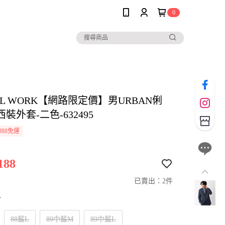
0
AL WORK【網路限定價】男URBAN俐
裝外套-二色-632495
888免運
188
已賣出：2件
寸
88藍L
89中藍M
89中藍L