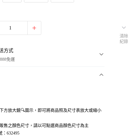
清除
紀錄
送方式
888免運
次付款
付款
點選下方放大鏡🔍圖示，即可將商品照及尺寸表放大或縮小
官網販售之顏色尺寸，請以可點選商品顏色尺寸為主
：632495