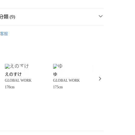
類 (9)
WORK
☀️ 2026・夏裝新登場 🌴
客服
價🎉
GLOBAL WORK
分期
MMER SALE ↘️
GLOBAL WORK
你分期使用說明】
享後付
由台灣大哥大提供，台灣大哥大用戶可立即使用無須另外申請。
・夏裝新登場 🌴
GLOBAL WORK
式選擇「大哥付你分期」，訂單成立後會自動跳轉到大哥付的交易
WORK
💥網路限定價🎉
證手機門號後，選擇欲分期的期數、繳款截止日，確認付款後即
FTEE先享後付」】
。
えのすけ
ゆ
シンバ
先享後付是「在收到商品之後才付款」的支付方式。 讓您購物簡單
套
西裝外套
准額度、可分期數及費用金額請依後續交易確認頁面所載為準。
GLOBAL WORK
GLOBAL WORK
GLOBAL WORK
心！
立30分鐘內，如未前往確認交易或遇審核未通過，訂單將自動取
：不需註冊會員、不需綁卡、不需儲值。
170cm
175cm
176cm
WORK
男裝
外套
「轉專審核」未通過狀況，表示未達大哥付你分期系統評分，恕
：只要手機號碼，簡訊認證，即可結帳。
付款
評估內容。
：先確認商品／服務後，再付款。
WORK
🔥 FINAL SALE 3折起↘🈹
式說明】
0，滿NT$888(含以上)免運費
項不併入電信帳單，「大哥付你分期」於每月結算日後寄送繳費提
EE先享後付」結帳流程】
套
牛仔外套、丹寧外套
家取貨
方式選擇「AFTEE先享後付」後，將跳轉至「AFTEE先享後
訊連結打開帳單後，可選擇「超商條碼／台灣大直營門市／銀行轉
頁面，進行簡訊認證並確認金額後，即可完成結帳。
0，滿NT$888(含以上)免運費
／iPASS MONEY」等通路繳費。
成立數日內，您將收到繳費通知簡訊。
費通知簡訊後14天內，點擊此簡訊中的連結，可透過四大超商
付款
項】