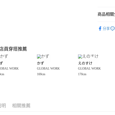
悠遊付
商品相關分
Google Pay
全盈+PAY
GLOBAL 
分享
💥網路限定
大哥付你
相關說明
🈹 夏季 SU
【大哥付
店員穿搭推薦
AFTEE先
1.本服務
☀️ 2026
2.付款方
相關說明
GLOBAL 
流程，驗
【關於「A
ず
かず
えのすけ
完成交易
AFTEE
男裝
外
3.實際核
OBAL WORK
GLOBAL WORK
GLOBAL WORK
便利好安
運送方式
4.訂單成
１．簡單
9cm
169cm
170cm
GLOBAL 
消。如遇
２．便利
全家 取貨
無法說明
３．安心
GLOBAL 
【繳款方
每筆NT$8
1.分期款
男裝
【「AFT
外
醒簡訊。
付款後 全
１．於結帳
2.透過簡
付」結帳
每筆NT$8
帳／街口支付
說明
相關推薦
２．訂單
３．收到繳
7-11 取貨
【注意事