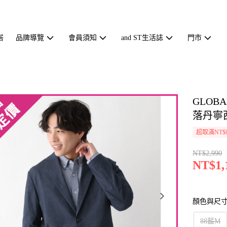
搭
品牌導覽
會員須知
and ST生活誌
門市
GLOB
落丹寧西
超取滿NT$
NT$2,990
NT$1,
顏色與尺
88藍M