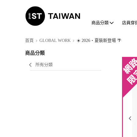
商品分類
店員穿
首頁
GLOBAL WORK
☀️ 2026・夏裝新登場 🌴
商品分類
所有分類