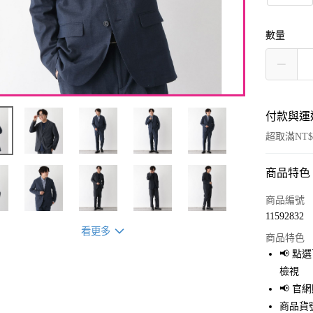
數量
付款與運
超取滿NT$
商品特色
付款方式
信用卡一
商品編號
11592832
超商取貨
看更多
商品特色
LINE Pay
📢 
檢視
Apple Pay
📢 
街口支付
商品貨號