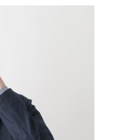
網路銀行／等多元方式進行付款，方視為交易完成。
係由「台灣大哥大股份有限公司」（以下簡稱本公司）所提供，讓
：結帳手續完成當下不需立刻繳費，但若您需要取消訂單，請聯
0，滿NT$1,500(含以上)免運費
易時，得透過本服務購買商品或服務，並由商店將買賣／分期付
的店家。未經商家同意取消之訂單仍視為有效，需透過AFTEE
金債權讓與本公司後，依約使用本公司帳單繳交帳款。
繳納相關費用。
11取貨
意付款使用「大哥付你分期」之契約關係目的，商店將以您的個人
否成功請以「AFTEE先享後付 」之結帳頁面顯示為準，若有關於
0，滿NT$1,500(含以上)免運費
含姓名、電話或地址）提供予台灣大哥大進項蒐集、處理及利
功／繳費後需取消欲退款等相關疑問，請聯繫「AFTEE先享後
公司與您本人進行分期帳單所需資料之確認、核對及更正。
援中心」
https://netprotections.freshdesk.com/support/home
戶服務條款，請詳閱以下連結：
https://oppay.tw/userRule
項】
0，滿NT$1,500(含以上)免運費
恩沛科技股份有限公司提供之「AFTEE先享後付」服務完成之
依本服務之必要範圍內提供個人資料，並將交易相關給付款項請
讓予恩沛科技股份有限公司。
個人資料處理事宜，請瀏覽以下網址：
https://aftee.tw/terms/#terms3
年的使用者請事先徵得法定代理人或監護人之同意方可使用
E先享後付」，若未經同意申辦者引起之損失，本公司不負相關責
AFTEE先享後付」時，將依據個別帳號之用戶狀況，依本公司
核予不同之上限額度；若仍有額度不足之情形，本公司將視審查
用戶進行身份認證。
一人註冊多個帳號或使用他人資訊註冊。若發現惡意使用之情
科技股份有限公司將有權停止該用戶之使用額度並採取法律行