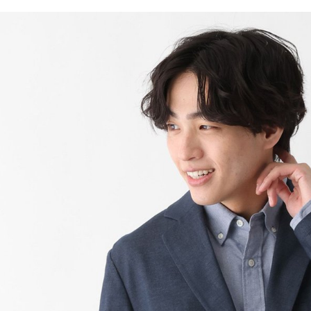
／ATM／
1.本服務
※ 請注意
每筆NT$8
用戶於交
絡購買商品
款買賣價
先享後付
付款後 7-
2.基於同
※ 交易是
每筆NT$8
資料（包
是否繳費成
用，由本
付客戶支
宅配
3.完整用
【注意事
每筆NT$8
１．透過由
交易，需
求債權轉
２．關於
３．未成
「AFTE
任。
４．使用「
即時審查
結果請求
５．嚴禁
形，恩沛
動。