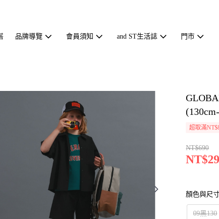
搭
品牌導覽
會員須知
and ST生活誌
門市
GLOB
(130cm
超取滿NT$
NT$690
NT$29
顏色與尺
09黑130