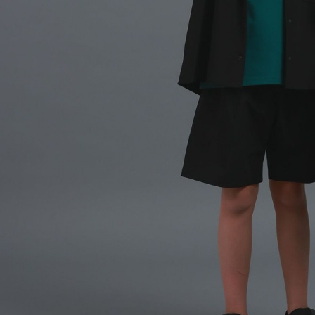
形，恩沛
動。