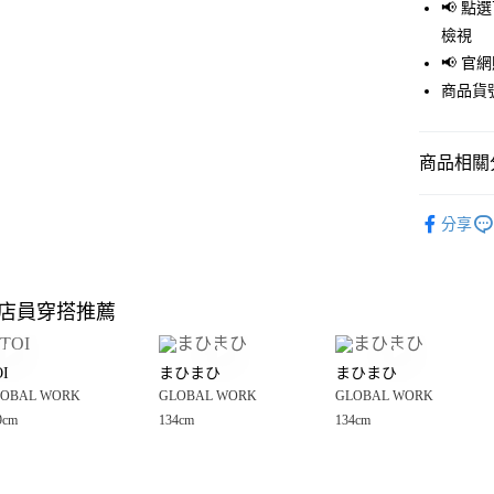
LINE Pay
📢 
檢視
Apple Pay
📢 
街口支付
商品貨號
悠遊付
商品相關分
Google Pay
全盈+PAY
GLOBAL 
分享
🈹 夏季 SU
大哥付你
相關說明
☀️ 2026
【大哥付
店員穿搭推薦
AFTEE先
1.本服務
童裝
上
2.付款方
相關說明
GLOBAL 
流程，驗
【關於「A
I
まひまひ
まひまひ
完成交易
AFTEE
GLOBAL 
3.實際核
OBAL WORK
GLOBAL WORK
GLOBAL WORK
便利好安
運送方式
4.訂單成
１．簡單
9cm
134cm
134cm
消。如遇
２．便利
全家 取貨
無法說明
３．安心
【繳款方
每筆NT$8
1.分期款