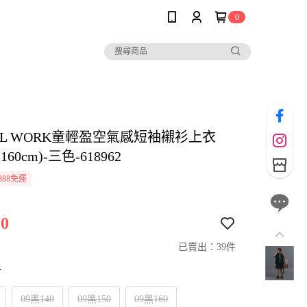
0
AL WORK童輕盈空氣感短袖襯衫上衣
-160cm)-三色-618962
888免運
0
已賣出：39件
寸
09黑140
09黑150
09黑160