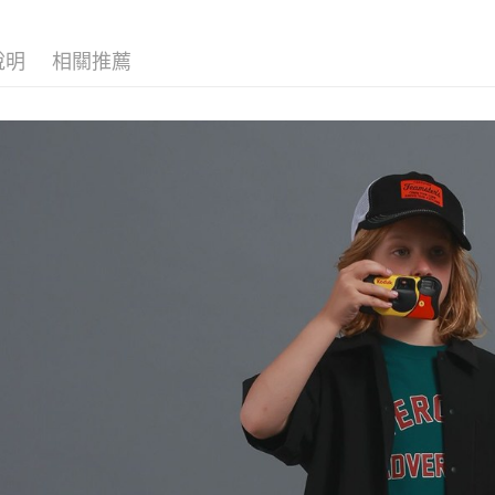
【「AFT
醒簡訊。
付款後 全
１．於結帳
2.透過簡
付」結帳
每筆NT$8
帳／街口支付
說明
相關推薦
２．訂單
３．收到繳
7-11 取貨
【注意事
／ATM／
1.本服務
※ 請注意
每筆NT$8
用戶於交
絡購買商品
款買賣價
先享後付
付款後 7-
2.基於同
※ 交易是
每筆NT$8
資料（包
是否繳費成
用，由本
付客戶支
宅配
3.完整用
【注意事
每筆NT$8
１．透過由
交易，需
求債權轉
２．關於
３．未成
「AFTE
任。
４．使用「
即時審查
結果請求
５．嚴禁