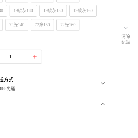
30
19碳灰140
19碳灰150
19碳灰160
72綠140
72綠150
72綠160
清除
紀錄
送方式
888免運
次付款
付款