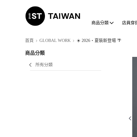
商品分類
店員穿
首頁
GLOBAL WORK
☀️ 2026・夏裝新登場 🌴
商品分類
所有分類