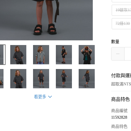
19碳灰1
72綠130
數量
付款與運
超取滿NT$
看更多
商品特色
付款方式
信用卡一
商品編號
11592828
超商取貨
商品特色