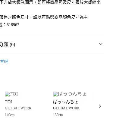
點選下方放大鏡🔍圖示，即可將商品照及尺寸表放大或縮小
官網販售之顏色尺寸，請以可點選商品顏色尺寸為主
：618962
類 (6)
WORK
☀️ 2026・夏裝新登場 🌴
客服
MMER SALE ↘️
GLOBAL WORK
分期
・夏裝新登場 🌴
GLOBAL WORK
你分期使用說明】
享後付
由台灣大哥大提供，台灣大哥大用戶可立即使用無須另外申請。
衣
其他上衣
式選擇「大哥付你分期」，訂單成立後會自動跳轉到大哥付的交易
WORK
童裝
上衣
其他上衣
證手機門號後，選擇欲分期的期數、繳款截止日，確認付款後即
FTEE先享後付」】
。
TOI
ぱっつんちょ
TOI
先享後付是「在收到商品之後才付款」的支付方式。 讓您購物簡單
WORK
🔥 FINAL SALE 3折起↘🈹
准額度、可分期數及費用金額請依後續交易確認頁面所載為準。
GLOBAL WORK
GLOBAL WORK
GLOBAL WORK
心！
立30分鐘內，如未前往確認交易或遇審核未通過，訂單將自動取
：不需註冊會員、不需綁卡、不需儲值。
149cm
139cm
149cm
「轉專審核」未通過狀況，表示未達大哥付你分期系統評分，恕
：只要手機號碼，簡訊認證，即可結帳。
付款
評估內容。
：先確認商品／服務後，再付款。
式說明】
0，滿NT$888(含以上)免運費
項不併入電信帳單，「大哥付你分期」於每月結算日後寄送繳費提