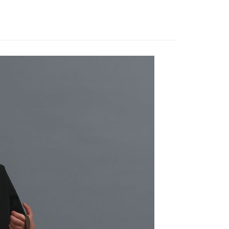
EE先享後付」結帳流程】
家取貨
方式選擇「AFTEE先享後付」後，將跳轉至「AFTEE先享後
訊連結打開帳單後，可選擇「超商條碼／台灣大直營門市／銀行轉
頁面，進行簡訊認證並確認金額後，即可完成結帳。
0，滿NT$888(含以上)免運費
／iPASS MONEY」等通路繳費。
成立數日內，您將收到繳費通知簡訊。
費通知簡訊後14天內，點擊此簡訊中的連結，可透過四大超商
付款
項】
網路銀行／等多元方式進行付款，方視為交易完成。
係由「台灣大哥大股份有限公司」（以下簡稱本公司）所提供，讓
：結帳手續完成當下不需立刻繳費，但若您需要取消訂單，請聯
0，滿NT$1,500(含以上)免運費
易時，得透過本服務購買商品或服務，並由商店將買賣／分期付
的店家。未經商家同意取消之訂單仍視為有效，需透過AFTEE
金債權讓與本公司後，依約使用本公司帳單繳交帳款。
繳納相關費用。
11取貨
意付款使用「大哥付你分期」之契約關係目的，商店將以您的個人
否成功請以「AFTEE先享後付 」之結帳頁面顯示為準，若有關於
0，滿NT$1,500(含以上)免運費
含姓名、電話或地址）提供予台灣大哥大進項蒐集、處理及利
功／繳費後需取消欲退款等相關疑問，請聯繫「AFTEE先享後
公司與您本人進行分期帳單所需資料之確認、核對及更正。
援中心」
https://netprotections.freshdesk.com/support/home
戶服務條款，請詳閱以下連結：
https://oppay.tw/userRule
項】
0，滿NT$1,500(含以上)免運費
恩沛科技股份有限公司提供之「AFTEE先享後付」服務完成之
依本服務之必要範圍內提供個人資料，並將交易相關給付款項請
讓予恩沛科技股份有限公司。
個人資料處理事宜，請瀏覽以下網址：
https://aftee.tw/terms/#terms3
年的使用者請事先徵得法定代理人或監護人之同意方可使用
E先享後付」，若未經同意申辦者引起之損失，本公司不負相關責
AFTEE先享後付」時，將依據個別帳號之用戶狀況，依本公司
核予不同之上限額度；若仍有額度不足之情形，本公司將視審查
用戶進行身份認證。
一人註冊多個帳號或使用他人資訊註冊。若發現惡意使用之情